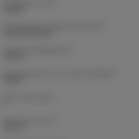
Type bewerking
(CTPT)
roughing
Montagestijlcode wisselplaat (metrisch)
(IFS)
Cylindrical fixing hole
Diameter bevestigingsgat
(D1)
7,925 mm
Wisselplaatgrootte en vorm
(CUTINT_SIZESHAPE)
CN1906
Snijkant telling
(CEDC)
2
Ingeschreven cirkel
(IC)
19,05 mm