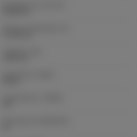
Wisselplaat vorm code
(SC)
Rhombic 80
Effectieve snijkantlengte
(LE)
17,7439 mm
Hoekradius
(RE)
1,5875 mm
Spoedrichting
(HAND)
Neutral
Hardmetaalsoort
(GRADE)
235
Basismateriaal
(SUBSTRATE)
HC