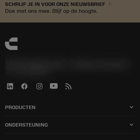
chevron_right
SCHRIJF JE IN VOOR ONZE NIEUWSBRIEF
Doe met ons mee. Blijf op de hoogte.
Sandvik Benelux B.V. - Division Coromant
phone
+31108080280
keyboard_arrow_down
PRODUCTEN
Alle tools
keyboard_arrow_down
ONDERSTEUNING
Alle software
Klantenservice
Recycling