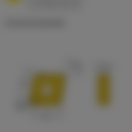
h
0.8 mm/r (0.5 - 1.1)
ex
v
65 m/min (90 - 50)
c
Technische illustraties