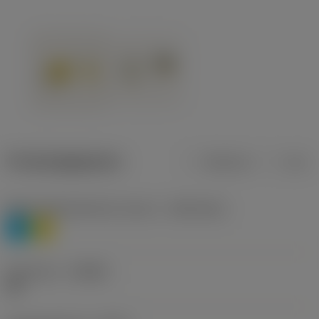
Productgegevens
Metrisch
Inch
Materiaalklassificatie niveau 1
(TMC1ISO)
P
M
Geometrie
(CBMD)
HR