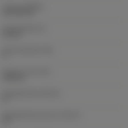
Coating
(COATING)
CVD TiCN+TiN
Wisselplaatdikte
(S)
6,35 mm
Hoofd vrijloophoek
(AN)
0 °
Gewicht van item
(WT)
0,0262 kg
Wisselplaatzitting
(SSC_M)
19
Wisselplaatzitting code inch
(SSC_N)
3/4