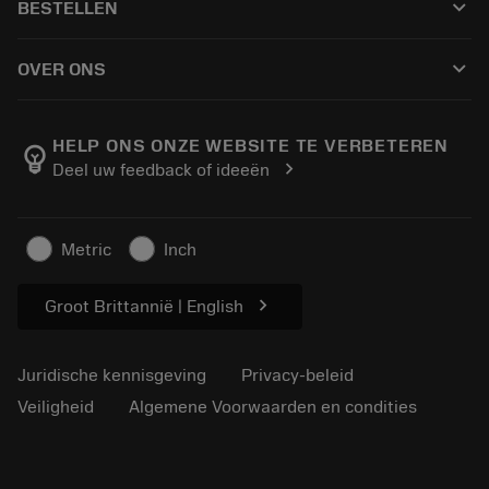
keyboard_arrow_down
BESTELLEN
Distributeurs en specialisten
Revisie
Hoe te kopen
Handleidingen en tutorials
Tailor Made
keyboard_arrow_down
OVER ONS
Bestelling
Rekenmachines en apps
Over Sandvik Coromant
Retour
Catalogi en handboeken
Manufacturing wellness
Volg uw bestelling
HELP ONS ONZE WEBSITE TE VERBETEREN
emoji_objects
chevron_right
Deel uw feedback of ideeën
Loopbaan
Vraag een offerte aan
Duurzaam ondernemen
Artikelen
Metric
Inch
Voor de pers
chevron_right
Groot Brittannië | English
Juridische kennisgeving
Privacy-beleid
Veiligheid
Algemene Voorwaarden en condities