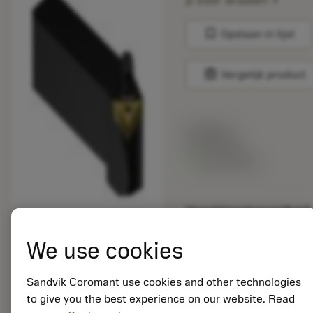
p voor draaien
bookmark
Opslaan in lijst
balance
Vergelijk product
Lijstprijs:
33.70 EUR
Beschikbaar
Verpakkingshoeveelheid:
10
ISO: QS-CP-30AL-16-
We use cookies
11C
Materiaal-ID:
Sandvik Coromant use cookies and other technologies
5725824
to give you the best experience on our website. Read
EAN: 10621144