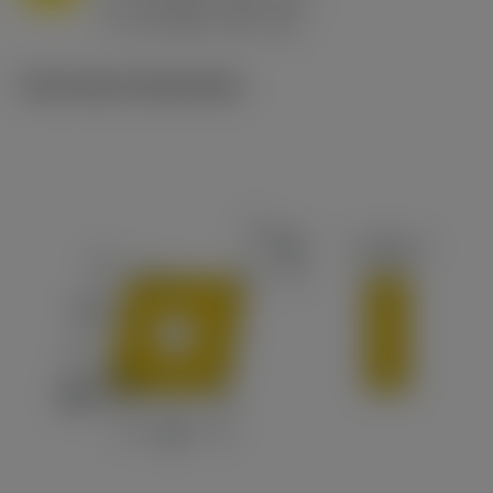
h
0.8 mm/r (0.5 - 1.1)
ex
v
65 m/min (90 - 50)
c
Technische illustraties