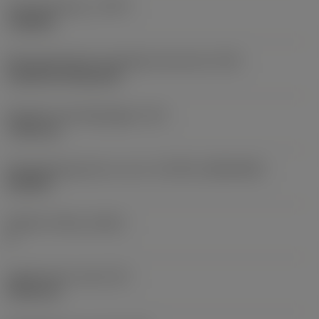
Type bewerking
(CTPT)
roughing
Montagestijlcode wisselplaat (metrisch)
(IFS)
Cylindrical fixing hole
Diameter bevestigingsgat
(D1)
7,925 mm
Wisselplaatgrootte en vorm
(CUTINT_SIZESHAPE)
CN1906
Snijkant telling
(CEDC)
2
Ingeschreven cirkel
(IC)
19,05 mm