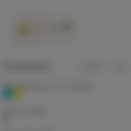
Productgegevens
Metrisch
Inch
Materiaalklassificatie niveau 1
(TMC1ISO)
P
M
Geometrie
(CBMD)
HR