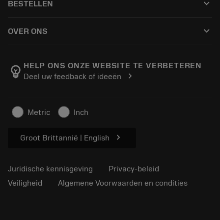
keyboard_arrow_down
BESTELLEN
Distributeurs en specialisten
Revisie
Hoe te kopen
Handleidingen en tutorials
Tailor Made
keyboard_arrow_down
OVER ONS
Bestelling
Rekenmachines en apps
Over Sandvik Coromant
Retour
Catalogi en handboeken
Manufacturing wellness
Volg uw bestelling
HELP ONS ONZE WEBSITE TE VERBETEREN
emoji_objects
chevron_right
Deel uw feedback of ideeën
Loopbaan
Vraag een offerte aan
Duurzaam ondernemen
Artikelen
Metric
Inch
Voor de pers
chevron_right
Groot Brittannië | English
Juridische kennisgeving
Privacy-beleid
Veiligheid
Algemene Voorwaarden en condities