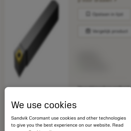
p voor draaien
bookmark
Opslaan in lijst
balance
Vergelijk product
Lijstprijs:
33.70 EUR
Beschikbaar
Verpakkingshoeveelheid:
10
ISO: QS-
We use cookies
SCLCR1212E09
Materiaal-ID:
Sandvik Coromant use cookies and other technologies
5725824
to give you the best experience on our website. Read
EAN: 10621144