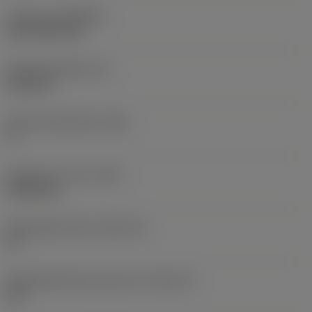
Coating
(COATING)
CVD TiCN+TiN
Wisselplaatdikte
(S)
6,35 mm
Hoofd vrijloophoek
(AN)
0 °
Gewicht van item
(WT)
0,0262 kg
Wisselplaatzitting
(SSC_M)
19
Wisselplaatzitting code inch
(SSC_N)
3/4