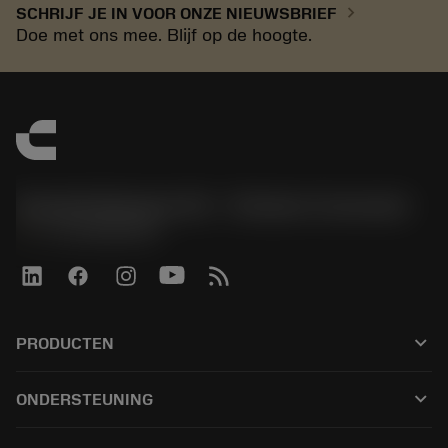
chevron_right
SCHRIJF JE IN VOOR ONZE NIEUWSBRIEF
Doe met ons mee. Blijf op de hoogte.
Sandvik Benelux B.V. - Division Coromant
phone
+31108080280
keyboard_arrow_down
PRODUCTEN
Alle tools
keyboard_arrow_down
ONDERSTEUNING
Alle software
Klantenservice
Recycling