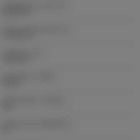
Wisselplaat vorm code
(SC)
Rhombic 80
Effectieve snijkantlengte
(LE)
17,7439 mm
Hoekradius
(RE)
1,5875 mm
Spoedrichting
(HAND)
Neutral
Hardmetaalsoort
(GRADE)
235
Basismateriaal
(SUBSTRATE)
HC