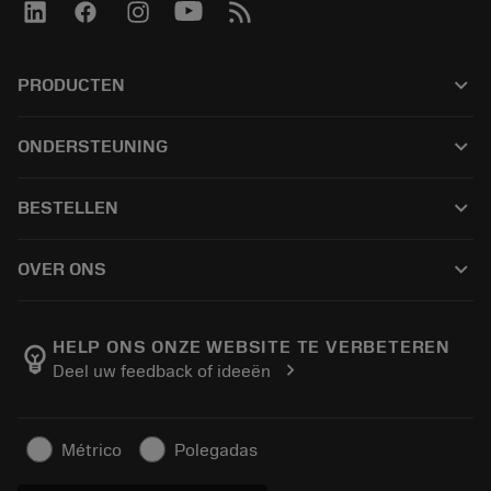
keyboard_arrow_down
PRODUCTEN
เครื่องมือทั้งหมด
keyboard_arrow_down
ONDERSTEUNING
ซอฟต์แวร์ทั้งหมด
ฝ่ายบริการลูกค้า
การรีไซเคิล
keyboard_arrow_down
BESTELLEN
ผู้จัดจำหน่ายและผู้เชี่ยวชาญ
การปรับสภาพใหม่
วิธีซื้อ
คู่มือและบทช่วยสอน
Tailor Made
keyboard_arrow_down
OVER ONS
สั่งซื้อ
เครื่องคิดเลขและแอป
เกี่ยวกับ Sandvik Coromant
ส่งคืน
แคตตาล็อกและคู่มืออ้างอิง
Manufacturing Wellness
ติดตามคำสั่งซื้อของคุณ
HELP ONS ONZE WEBSITE TE VERBETEREN
emoji_objects
chevron_right
Deel uw feedback of ideeën
อาชีพ
ทำใบเสนอราคา
ธุรกิจที่ยั่งยืน
บทความ
Métrico
Polegadas
สำหรับสื่อมวลชน