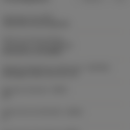
Opspantype code
(MTP)
clamp with screw through hole
Deel2 van snij-item interface-
aanduidingen
(CUTINT_MASTER)
Rail interface ( RC1204MP )
Adaptieve koppeling aan machine kant
(ADINTMS)
Rectangular shank -inch: 3/4 x 3/4
Maximale infreeshoek
(RMPX)
90 °
Body hoek aan werkstukkant
(BAWS)
0 °