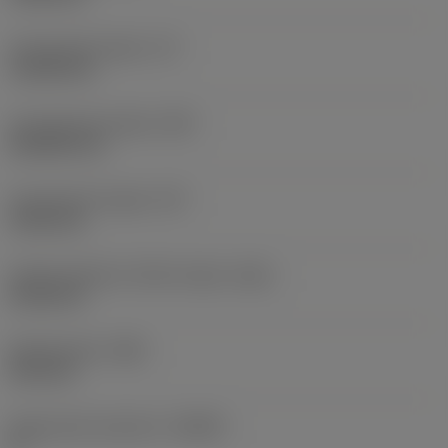
Functionele lengte
(LF)
110,28 mm
Functionele breedte
(WF)
20,6502 mm
Functionele hoogte
(HF)
19,05 mm
Hoofd onderkant offset lengte
(HBL)
41,28 mm
Bodybreedte
(WB)
10,2 mm
Spaanhoek loodrecht
(GAMO)
0 °