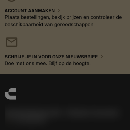
chevron_right
ACCOUNT AANMAKEN
Plaats bestellingen, bekijk prijzen en controleer de
beschikbaarheid van gereedschappen
mail
chevron_right
SCHRIJF JE IN VOOR ONZE NIEUWSBRIEF
Doe met ons mee. Blijf op de hoogte.
Sandvik Benelux B.V. - Division Coromant
phone
+31108080280