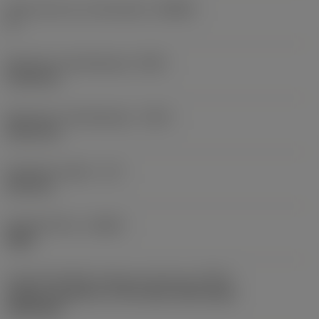
Body hoek aan machinekant
(BAMS)
0 °
Minimale uitsteeklengte
(OHN)
41,28 mm
Maximale uitsteeklengte
(OHX)
60,33 mm
Bruikbare lengte
(LU)
24,4 mm
Spoedrichting
(HAND)
Right
Code koelmiddel uitgang-uitvoering
(CXSC)
Axially concentric or off-center with nozzle,
adjustable