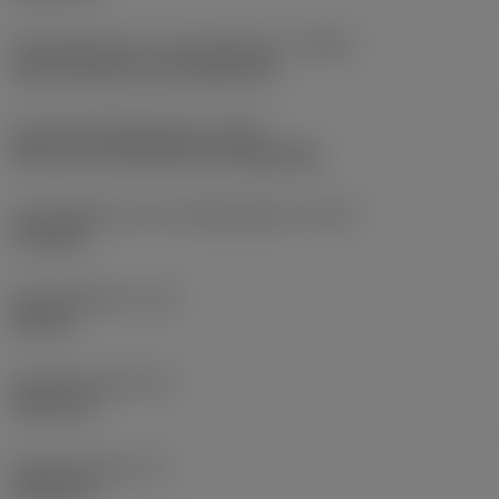
Koelmiddelinvoer uitvoeringscode
(CNSC)
axial concentric and radial entry
Type koelmiddeluitgang
(CXST)
both over and under the cutting edge
Koelmiddelinvoer schroefdraadmaat
(CNT)
G 1/8-28
Koelmiddeldruk
(CP)
150 bar
Schachtbreedte
(B)
19,05 mm
Schachthoogte
(H)
19,05 mm