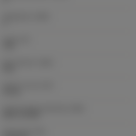
Hellingshoek
(LAMS)
0 °
Koppel
(TQ)
3 Nm
Body materiaal
(BMC)
Staal
Gewicht van item
(WT)
0,25 kg
Hoofd wisselplaat identificatie
(MIID)
RCMT 12 04 MP
Totale lengte
(OAL)