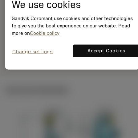
25-12XC
We use cookies
Materiaal-ID:
7960766
Sandvik Coromant use cookies and other technologies
EAN:
to give you the best experience on our website. Read
7323225520669
more on
Cookie policy
ANSI: QS-SRDCR-12-
25-12XC
Accept Cookies
Change settings
Specifieke
deployed_code
Toon 3D model
remove
add
vertegenwoordiging
shopping_cart
Voeg t
Technische illustraties