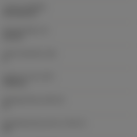
Coating
(COATING)
CVD TiCN+TiN
Wisselplaatdikte
(S)
6,35 mm
Hoofd vrijloophoek
(AN)
0 °
Gewicht van item
(WT)
0,0262 kg
Wisselplaatzitting
(SSC_M)
19
Wisselplaatzitting code inch
(SSC_N)
3/4