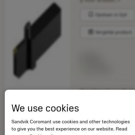
p voor draaien
bookmark
Opslaan in lijst
balance
Vergelijk product
Lijstprijs:
33.70 EUR
Beschikbaar
Verpakkingshoeveelheid:
10
ISO: QS-SRDCN-16-
We use cookies
40-08XC
Materiaal-ID:
Sandvik Coromant use cookies and other technologies
5725824
to give you the best experience on our website. Read
EAN: 10621144