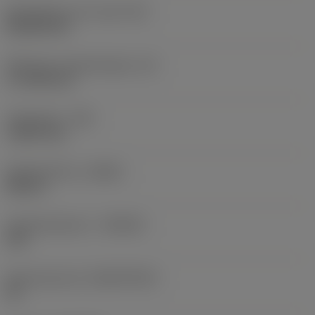
Wisselplaat vorm code
(SC)
Rhombic 80
Effectieve snijkantlengte
(LE)
17,7439 mm
Hoekradius
(RE)
1,5875 mm
Spoedrichting
(HAND)
Neutral
Hardmetaalsoort
(GRADE)
235
Basismateriaal
(SUBSTRATE)
HC