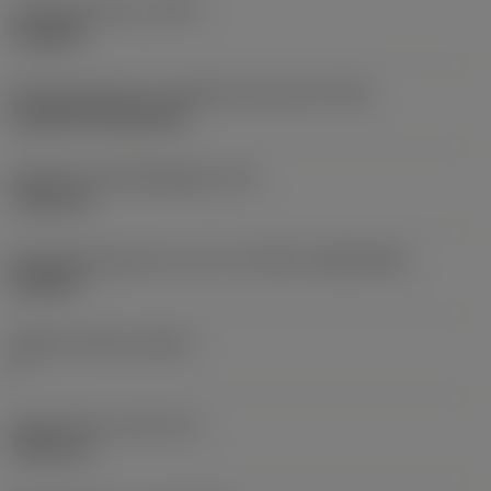
Type bewerking
(CTPT)
roughing
Montagestijlcode wisselplaat (metrisch)
(IFS)
Cylindrical fixing hole
Diameter bevestigingsgat
(D1)
7,925 mm
Wisselplaatgrootte en vorm
(CUTINT_SIZESHAPE)
CN1906
Snijkant telling
(CEDC)
2
Ingeschreven cirkel
(IC)
19,05 mm