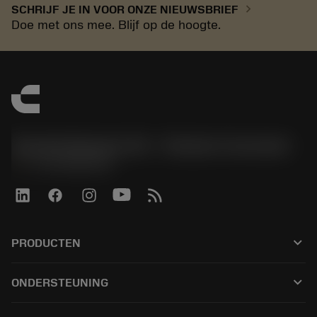
chevron_right
SCHRIJF JE IN VOOR ONZE NIEUWSBRIEF
Doe met ons mee. Blijf op de hoogte.
Sandvik Benelux B.V. - Division Coromant
phone
+31108080280
keyboard_arrow_down
PRODUCTEN
Alle tools
keyboard_arrow_down
ONDERSTEUNING
Alle software
Klantenservice
Recycling