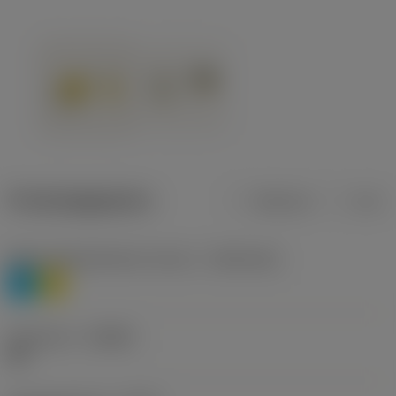
Productgegevens
Metrisch
Inch
Materiaalklassificatie niveau 1
(TMC1ISO)
P
M
Geometrie
(CBMD)
HR