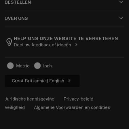
keyboard_arrow_down
BESTELLEN
Distributeurs en specialisten
Revisie
Hoe te kopen
Handleidingen en tutorials
Tailor Made
keyboard_arrow_down
OVER ONS
Bestelling
Rekenmachines en apps
Over Sandvik Coromant
Retour
Catalogi en handboeken
Manufacturing wellness
Volg uw bestelling
HELP ONS ONZE WEBSITE TE VERBETEREN
emoji_objects
chevron_right
Deel uw feedback of ideeën
Loopbaan
Vraag een offerte aan
Duurzaam ondernemen
Artikelen
Metric
Inch
Voor de pers
chevron_right
Groot Brittannië | English
Juridische kennisgeving
Privacy-beleid
Veiligheid
Algemene Voorwaarden en condities