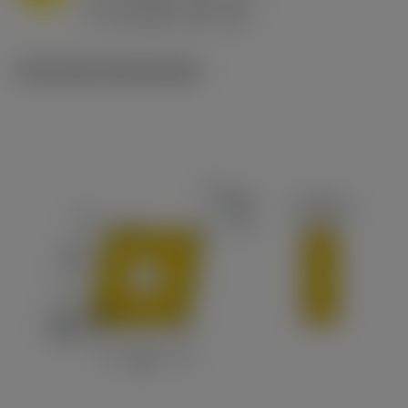
h
0.8 mm/r (0.5 - 1.1)
ex
v
65 m/min (90 - 50)
c
Technische illustraties