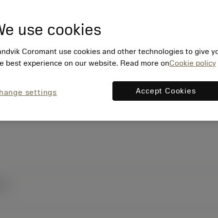
e use cookies
ndvik Coromant use cookies and other technologies to give y
e best experience on our website. Read more on
Cookie policy
Accept Cookies
hange settings
R)