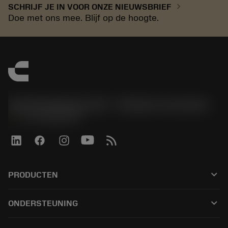
chevron_right
SCHRIJF JE IN VOOR ONZE NIEUWSBRIEF
Doe met ons mee. Blijf op de hoogte.
Sandvik Benelux B.V. - Division Coromant
phone
+31108080280
keyboard_arrow_down
PRODUCTEN
Alle tools
keyboard_arrow_down
ONDERSTEUNING
Alle software
Klantenservice
Recycling