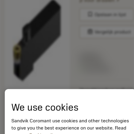
p voor draaien
bookmark
Opslaan in lijst
balance
Vergelijk product
Lijstprijs:
33.70 EUR
Beschikbaar
Verpakkingshoeveelheid:
10
ISO: QS-SRDCR-16-
We use cookies
35-16XC
Materiaal-ID:
Sandvik Coromant use cookies and other technologies
5725824
to give you the best experience on our website. Read
EAN: 10621144