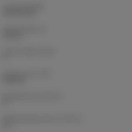
Coating
(COATING)
CVD TiCN+TiN
Wisselplaatdikte
(S)
6,35 mm
Hoofd vrijloophoek
(AN)
0 °
Gewicht van item
(WT)
0,0262 kg
Wisselplaatzitting
(SSC_M)
19
Wisselplaatzitting code inch
(SSC_N)
3/4