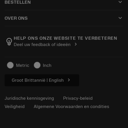
keyboard_arrow_down
BESTELLEN
Distributeurs en specialisten
Revisie
Hoe te kopen
Handleidingen en tutorials
Tailor Made
keyboard_arrow_down
OVER ONS
Bestelling
Rekenmachines en apps
Over Sandvik Coromant
Retour
Catalogi en handboeken
Manufacturing wellness
Volg uw bestelling
HELP ONS ONZE WEBSITE TE VERBETEREN
emoji_objects
chevron_right
Deel uw feedback of ideeën
Loopbaan
Vraag een offerte aan
Duurzaam ondernemen
Artikelen
Metric
Inch
Voor de pers
chevron_right
Groot Brittannië | English
Juridische kennisgeving
Privacy-beleid
Veiligheid
Algemene Voorwaarden en condities