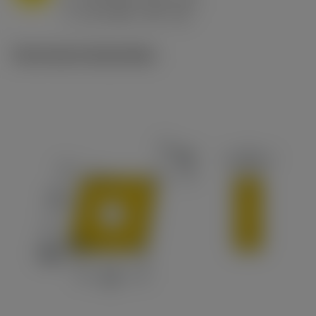
h
0.8 mm/r (0.5 - 1.1)
ex
v
65 m/min (90 - 50)
c
Technische illustraties