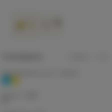
Productgegevens
Metrisch
Inch
Materiaalklassificatie niveau 1
(TMC1ISO)
P
M
Geometrie
(CBMD)
HR