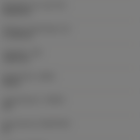
Wisselplaat vorm code
(SC)
Rhombic 80
Effectieve snijkantlengte
(LE)
17,7439 mm
Hoekradius
(RE)
1,5875 mm
Spoedrichting
(HAND)
Neutral
Hardmetaalsoort
(GRADE)
235
Basismateriaal
(SUBSTRATE)
HC