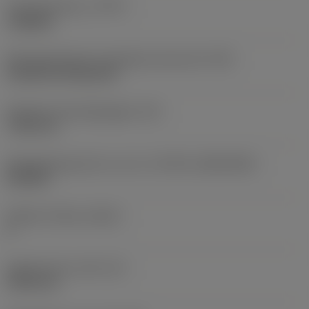
Type bewerking
(CTPT)
roughing
Montagestijlcode wisselplaat (metrisch)
(IFS)
Cylindrical fixing hole
Diameter bevestigingsgat
(D1)
7,925 mm
Wisselplaatgrootte en vorm
(CUTINT_SIZESHAPE)
CN1906
Snijkant telling
(CEDC)
2
Ingeschreven cirkel
(IC)
19,05 mm