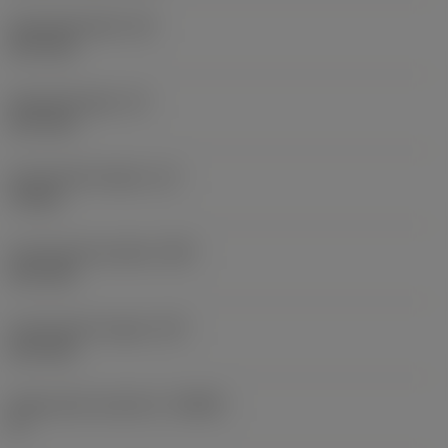
Schachtbreedte
(B)
12,7 mm
Schachthoogte
(H)
12,7 mm
Functionele lengte
(LF)
70 mm
Functionele breedte
(WF)
12,7 mm
Functionele hoogte
(HF)
12,7 mm
Spaanhoek loodrecht
(GAMO)
0 °