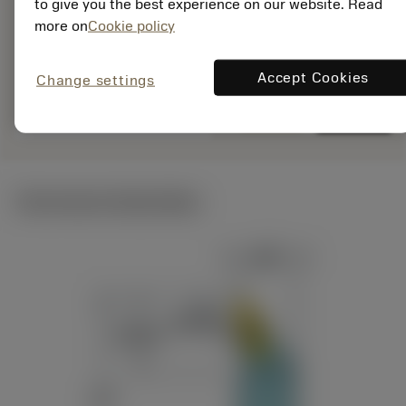
to give you the best experience on our website. Read
EAN: 12278781
more on
Cookie policy
ANSI: QS-SVJBR
082X-B1
Accept Cookies
Change settings
remove
add
Generieke weergave
shopping_cart
Voeg t
Technische illustraties