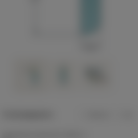
Productgegevens
Metrisch
Inch
Gereedschap snijkanthoek
(KAPR_1)