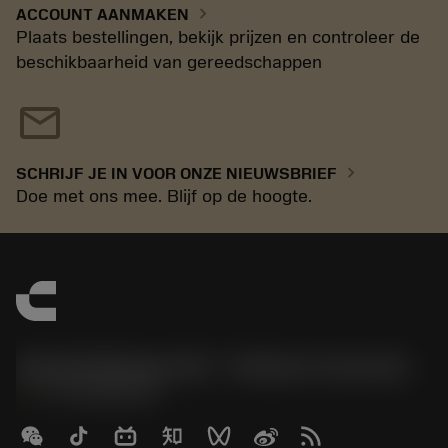
chevron_right
ACCOUNT AANMAKEN
Plaats bestellingen, bekijk prijzen en controleer de
beschikbaarheid van gereedschappen
mail
chevron_right
SCHRIJF JE IN VOOR ONZE NIEUWSBRIEF
Doe met ons mee. Blijf op de hoogte.
Sandvik Benelux B.V. - Division Coromant
phone
+31108080280