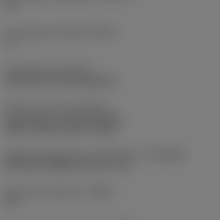
93 °
Gereedschap instelhoek
(PSIR)
-3 °
Opspantype code
(MTP)
clamp with screw through hole
Deel2 van snij-item interface-
aanduidingen
(CUTINT_MASTER)
VBMT 110304/ VCMT 110304
Adaptieve koppeling aan machine kant
(ADINTMS)
QS shank coupling -inch: 1/2 x 1/2
Maximale infreeshoek
(RMPX)
50 °