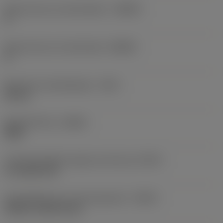
Body hoek aan werkstukkant
(BAWS)
0 °
Body hoek aan machinekant
(BAMS)
0 °
Maximale uitsteeklengte
(OHX)
20 mm
Spoedrichting
(HAND)
Right
Code koelmiddel uitgang-uitvoering
(CXSC)
no coolant exit
Koelmiddelinvoer uitvoeringscode
(CNSC)
without coolant entry