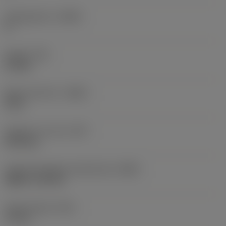
Hellingshoek
(LAMS)
0 °
Koppel
(TQ)
0,9 Nm
Body materiaal
(BMC)
Staal
Gewicht van item
(WT)
0,096 kg
Hoofd wisselplaat identificatie
(MIID)
VBMT 11 03 04
Totale lengte
(OAL)
70 mm