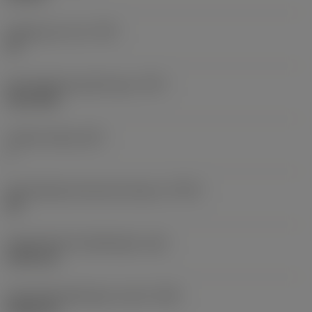
Gangen per inch
(TPI)
32
Schroefdraad profiel type
(TPT)
full profile
Tanden telling
(NT)
1
Schroefdraad tolerantie klasse
(TCTR)
2B
Theoretische draadhoogte
(HA)
0,503 mm
Schroefdraadhoogte verschil
(HB)
0,045 mm