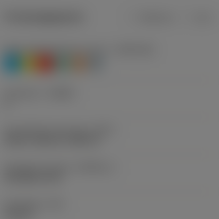
Productgegevens
Metrisch
Inch
Materiaalklassificatie niveau 1
(TMC1ISO)
P
M
K
N
S
H
Geometrie
(CBMD)
A
Schroefdraad vormtype
(THFT)
UN 60°, UNC 60°, UNF 60°
Standaard nummer
(STDNO_1)
ISO 5864-1978
Draadtype
(TTP)
internal