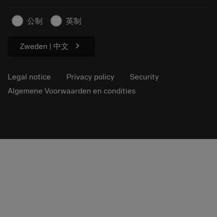
Sustainable business
Artikelen
公制
英制
For press
chevron_right
Zweden | 中文
Legal notice
Privacy policy
Security
Algemene Voorwaarden en condities