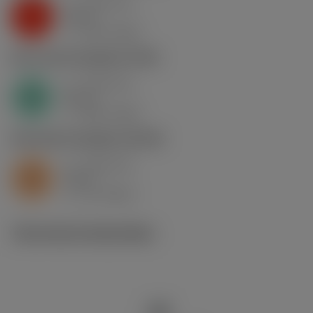
a
0.46 mm
p
K
nap
5
v
130 m/min
c
N1.3.C.AG
,
Hardheid: 90 HB
a
0.46 mm
p
N
nap
4
v
400 m/min
c
S2.0.Z.AG
,
Hardheid: 350 HB
a
0.46 mm
p
S
nap
5
v
15 m/min
c
Technische illustraties