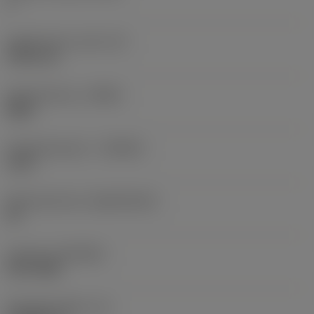
3
Ingeschreven cirkel
(IC)
9,525 mm
Spoedrichting
(HAND)
Right
Hardmetaalsoort
(GRADE)
1125
Basismateriaal
(SUBSTRATE)
HC
Coating
(COATING)
PVD TiAlN
Wisselplaatdikte
(S)