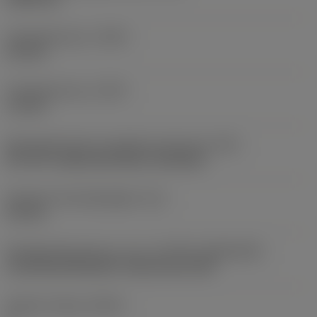
Profielafstand ex
(PDX)
0,9 mm
Profielafstand ey
(PDY)
1,3 mm
Montagestijlcode wisselplaat (metrisch)
(IFS)
40°-60° countersunk hole, rail bottom
Diameter bevestigingsgat
(D1)
4,4 mm
Wisselplaatgrootte en vorm
(CUTINT_SIZESHAPE)
CoroThread 266/254 -internal size 16R
Snijkant telling
(CEDC)