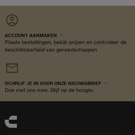
account_circle
chevron_right
ACCOUNT AANMAKEN
Plaats bestellingen, bekijk prijzen en controleer de
beschikbaarheid van gereedschappen
mail
chevron_right
SCHRIJF JE IN VOOR ONZE NIEUWSBRIEF
Doe met ons mee. Blijf op de hoogte.