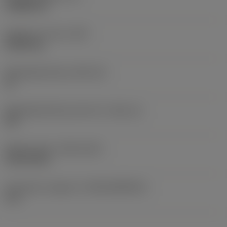
3,9688 mm
Gewicht van item
(WT)
0,0043 kg
Wisselplaatzitting
(SSC_M)
16
Wisselplaatzitting code inch
(SSC_N)
3/8
Release date
(ValFrom20)
18-02-2011
Introductie vrijgave id
(RELEASEPACK)
11.1