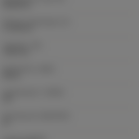
Rhombic 80
Effectieve snijkantlengte
(LE)
17,7439 mm
Hoekradius
(RE)
1,5875 mm
Spoedrichting
(HAND)
Neutral
Hardmetaalsoort
(GRADE)
235
Basismateriaal
(SUBSTRATE)
HC