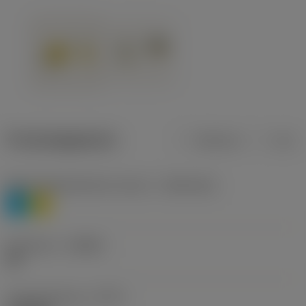
Productgegevens
Metrisch
Inch
Materiaalklassificatie niveau 1
(TMC1ISO)
P
M
Geometrie
(CBMD)
HR
Type bewerking
(CTPT)