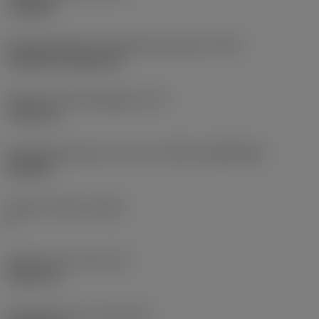
roughing
Montagestijlcode wisselplaat (metrisch)
(IFS)
Cylindrical fixing hole
Diameter bevestigingsgat
(D1)
7,925 mm
Wisselplaatgrootte en vorm
(CUTINT_SIZESHAPE)
CN1906
Snijkant telling
(CEDC)
2
Ingeschreven cirkel
(IC)
19,05 mm
Wisselplaat vorm code
(SC)