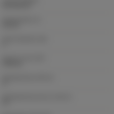
Coating
(COATING)
CVD TiCN+TiN
Wisselplaatdikte
(S)
6,35 mm
Hoofd vrijloophoek
(AN)
0 °
Gewicht van item
(WT)
0,0262 kg
Wisselplaatzitting
(SSC_M)
19
Wisselplaatzitting code inch
(SSC_N)
3/4