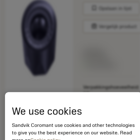
bookmark
Opslaan in lijst
balance
Vergelijk product
Lijstprijs:
33.70 EUR
Beschikbaar
Verpakkingshoeveelheid:
10
ISO: RCHT 10 T3 M0-
PL 1230
We use cookies
Materiaal-ID:
5725824
Sandvik Coromant use cookies and other technologies
EAN: 10621144
to give you the best experience on our website. Read
ANSI: CNMM 644-HR