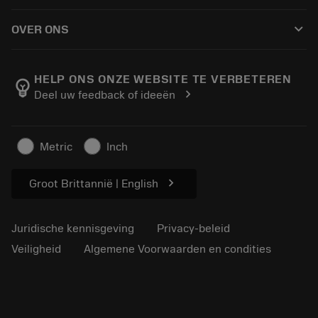
Hoe te kopen
Handleidingen en tutorials
Tailor Made
keyboard_arrow_down
OVER ONS
Bestelling
Rekenmachines en apps
Over Sandvik Coromant
Retour
Catalogi en handboeken
Manufacturing wellness
Volg uw bestelling
HELP ONS ONZE WEBSITE TE VERBETEREN
emoji_objects
chevron_right
Deel uw feedback of ideeën
Loopbaan
Vraag een offerte aan
Duurzaam ondernemen
Artikelen
Metric
Inch
Voor de pers
chevron_right
Groot Brittannië | English
Juridische kennisgeving
Privacy-beleid
Veiligheid
Algemene Voorwaarden en condities