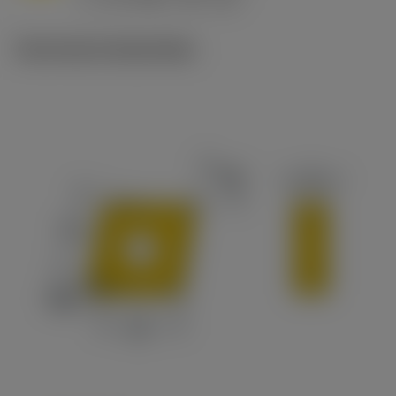
c
Technische illustraties