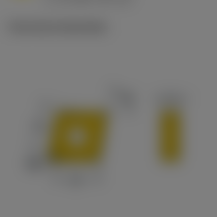
c
Technische illustraties