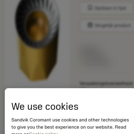
bookmark
Opslaan in lijst
balance
Vergelijk product
Lijstprijs:
33.70 EUR
Beschikbaar
Verpakkingshoeveelheid:
10
ISO: RCKT 10 T3 M0-
PM 4340
We use cookies
Materiaal-ID:
5725824
Sandvik Coromant use cookies and other technologies
EAN: 10621144
to give you the best experience on our website. Read
ANSI: CNMM 644-HR