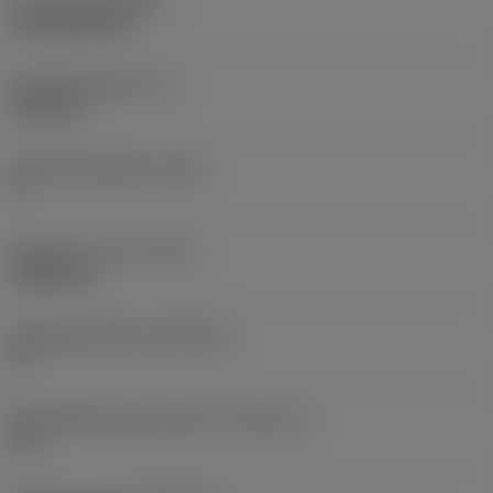
Coating
(COATING)
CVD TiCN+TiN
Wisselplaatdikte
(S)
6,35 mm
Hoofd vrijloophoek
(AN)
0 °
Gewicht van item
(WT)
0,0262 kg
Wisselplaatzitting
(SSC_M)
19
Wisselplaatzitting code inch
(SSC_N)
3/4