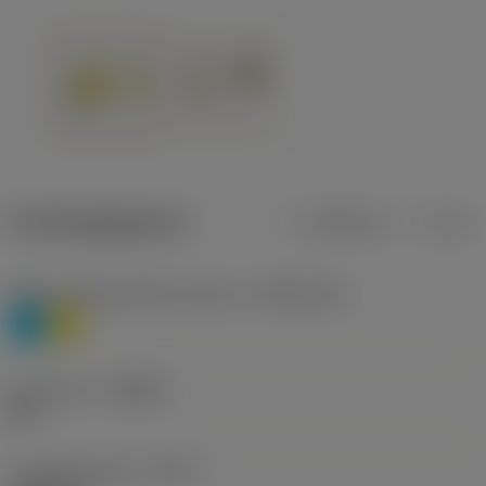
Productgegevens
Metrisch
Inch
Materiaalklassificatie niveau 1
(TMC1ISO)
P
M
Geometrie
(CBMD)
HR
Type bewerking
(CTPT)