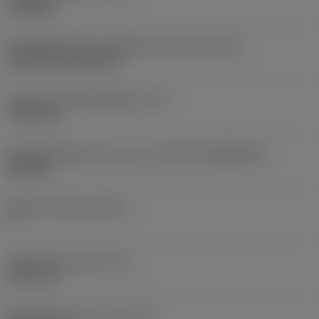
roughing
Montagestijlcode wisselplaat (metrisch)
(IFS)
Cylindrical fixing hole
Diameter bevestigingsgat
(D1)
7,925 mm
Wisselplaatgrootte en vorm
(CUTINT_SIZESHAPE)
CN1906
Snijkant telling
(CEDC)
2
Ingeschreven cirkel
(IC)
19,05 mm
Wisselplaat vorm code
(SC)