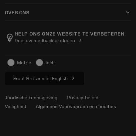
Hoe te kopen
Handleidingen en tutorials
Tailor Made
keyboard_arrow_down
OVER ONS
Bestelling
Rekenmachines en apps
Over Sandvik Coromant
Retour
Catalogi en handboeken
Manufacturing wellness
Volg uw bestelling
HELP ONS ONZE WEBSITE TE VERBETEREN
emoji_objects
chevron_right
Deel uw feedback of ideeën
Loopbaan
Vraag een offerte aan
Duurzaam ondernemen
Artikelen
Metric
Inch
Voor de pers
chevron_right
Groot Brittannië | English
Juridische kennisgeving
Privacy-beleid
Veiligheid
Algemene Voorwaarden en condities