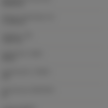
Rhombic 80
Effectieve snijkantlengte
(LE)
17,7439 mm
Hoekradius
(RE)
1,5875 mm
Spoedrichting
(HAND)
Neutral
Hardmetaalsoort
(GRADE)
235
Basismateriaal
(SUBSTRATE)
HC