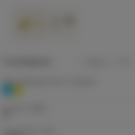
Productgegevens
Metrisch
Inch
Materiaalklassificatie niveau 1
(TMC1ISO)
P
M
Geometrie
(CBMD)
HR
Type bewerking
(CTPT)