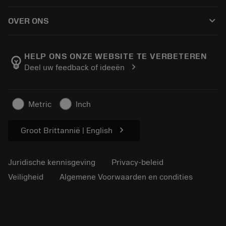
Hoe te kopen
Handleidingen en tutorials
Tailor Made
keyboard_arrow_down
OVER ONS
Bestelling
Rekenmachines en apps
Over Sandvik Coromant
Retour
Catalogi en handboeken
Manufacturing wellness
Volg uw bestelling
HELP ONS ONZE WEBSITE TE VERBETEREN
emoji_objects
chevron_right
Deel uw feedback of ideeën
Loopbaan
Vraag een offerte aan
Duurzaam ondernemen
Artikelen
Metric
Inch
Voor de pers
chevron_right
Groot Brittannië | English
Juridische kennisgeving
Privacy-beleid
Veiligheid
Algemene Voorwaarden en condities