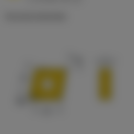
c
Technische illustraties