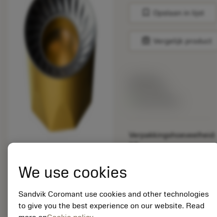
bookmark
Opslaan in lijst
balance
Vergelijk product
Lijstprijs:
33.70 EUR
Beschikbaar
Verpakkingshoeveelheid:
10
ISO: RCKT 12 04 M0-
PM 4220
We use cookies
Materiaal-ID:
5725824
Sandvik Coromant use cookies and other technologies
EAN: 10621144
to give you the best experience on our website. Read
ANSI: CNMM 644-HR