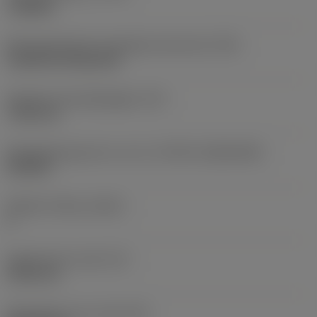
roughing
Montagestijlcode wisselplaat (metrisch)
(IFS)
Cylindrical fixing hole
Diameter bevestigingsgat
(D1)
7,925 mm
Wisselplaatgrootte en vorm
(CUTINT_SIZESHAPE)
CN1906
Snijkant telling
(CEDC)
2
Ingeschreven cirkel
(IC)
19,05 mm
Wisselplaat vorm code
(SC)