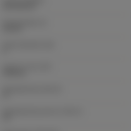
Coating
(COATING)
CVD TiCN+TiN
Wisselplaatdikte
(S)
6,35 mm
Hoofd vrijloophoek
(AN)
0 °
Gewicht van item
(WT)
0,0262 kg
Wisselplaatzitting
(SSC_M)
19
Wisselplaatzitting code inch
(SSC_N)
3/4