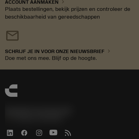
chevron_right
ACCOUNT AANMAKEN
Plaats bestellingen, bekijk prijzen en controleer de
beschikbaarheid van gereedschappen
mail
chevron_right
SCHRIJF JE IN VOOR ONZE NIEUWSBRIEF
Doe met ons mee. Blijf op de hoogte.
Sandvik Coromant UK
phone
+44 (0)121 368 0305