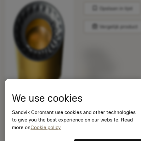
bookmark
Opslaan in lijst
balance
Vergelijk product
Lijstprijs:
14.05 GBP
Beschikbaar
binnen een
week
We use cookies
Verpakkingshoeveelheid:
10
Sandvik Coromant use cookies and other technologies
ISO: RCKT 13 04 00-
to give you the best experience on our website. Read
PH 4340
more on
Cookie policy
Materiaal-ID:
7564615