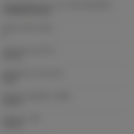
Wisselplaatgrootte en vorm
(CUTINT_SIZESHAPE)
CoroMill 200 RC1304
Snijkant telling
(CEDC)
8
Ingeschreven cirkel
(IC)
12,7 mm
Wisselplaat vorm code
(SC)
Round
Maximale snedediepte
(APMX)
1,86 mm
Hoekradius
(RE)
6,35 mm