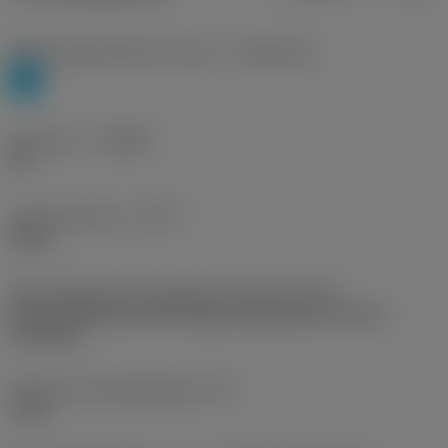
Materiaalklassificatie niveau 1
(TMC1ISO)
P
Geometrie
(CBMD)
PH
Type bewerking
(CTPT)
heavy
Montagestijlcode wisselplaat (metrisch)
(IFS)
Partly cylindrical, 40-60 deg countersink on one or
two sides
Diameter bevestigingsgat
(D1)
4 mm