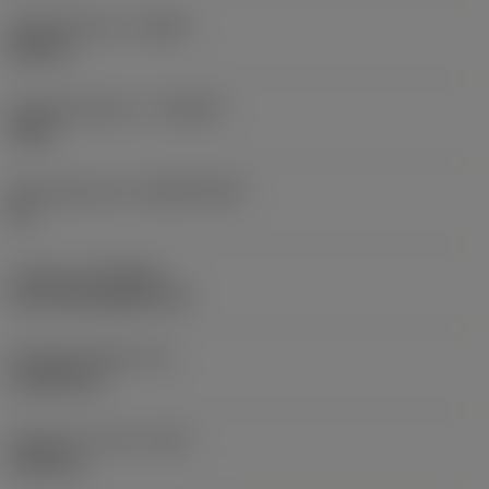
Spoedrichting
(HAND)
Neutral
Hardmetaalsoort
(GRADE)
4340
Basismateriaal
(SUBSTRATE)
HC
Coating
(COATING)
CVD TiCN+Al2O3+TiN
Wisselplaatdikte
(S)
4,7625 mm
Gewicht van item
(WT)
0,006 kg