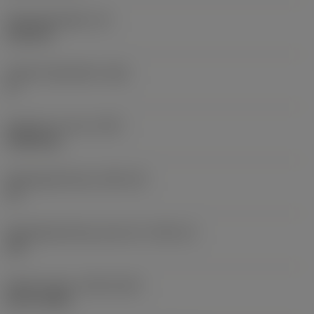
Wisselplaatdikte
(S)
6,35 mm
Hoofd vrijloophoek
(AN)
0 °
Gewicht van item
(WT)
0,0262 kg
Wisselplaatzitting
(SSC_M)
19
Wisselplaatzitting code inch
(SSC_N)
3/4
Release date
(ValFrom20)
02-11-1992