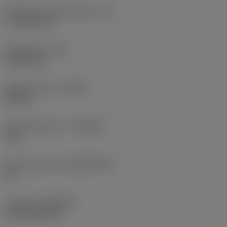
Effectieve snijkantlengte
(LE)
17,7439 mm
Hoekradius
(RE)
1,5875 mm
Spoedrichting
(HAND)
Neutral
Hardmetaalsoort
(GRADE)
235
Basismateriaal
(SUBSTRATE)
HC
Coating
(COATING)
CVD TiCN+TiN