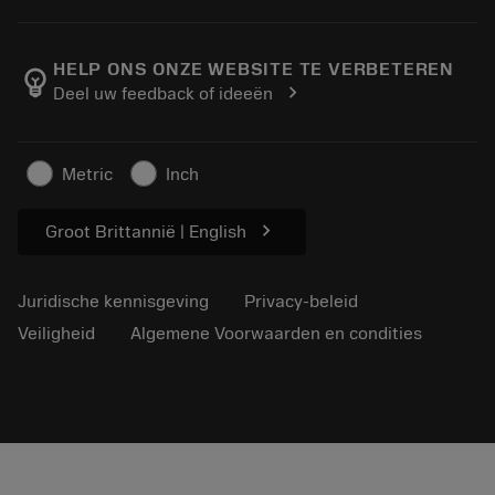
Bestelling
Rekenmachines en apps
Over Sandvik Coromant
Retour
Catalogi en handboeken
Manufacturing wellness
Volg uw bestelling
HELP ONS ONZE WEBSITE TE VERBETEREN
emoji_objects
chevron_right
Deel uw feedback of ideeën
Loopbaan
Vraag een offerte aan
Duurzaam ondernemen
Artikelen
Metric
Inch
Voor de pers
chevron_right
Groot Brittannië | English
Juridische kennisgeving
Privacy-beleid
Veiligheid
Algemene Voorwaarden en condities