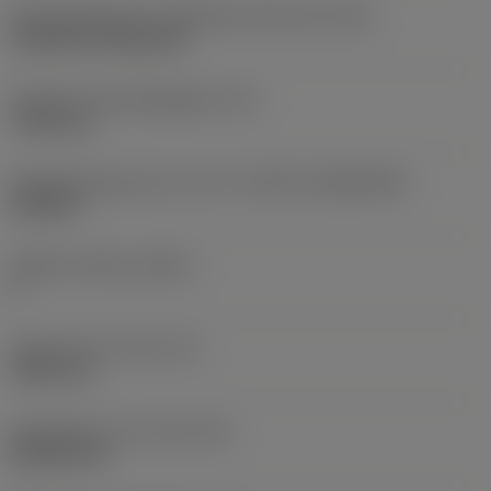
Montagestijlcode wisselplaat (metrisch)
(IFS)
Cylindrical fixing hole
Diameter bevestigingsgat
(D1)
7,925 mm
Wisselplaatgrootte en vorm
(CUTINT_SIZESHAPE)
CN1906
Snijkant telling
(CEDC)
2
Ingeschreven cirkel
(IC)
19,05 mm
Wisselplaat vorm code
(SC)
Rhombic 80