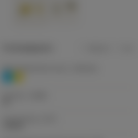
Productgegevens
Metrisch
Inch
Materiaalklassificatie niveau 1
(TMC1ISO)
P
M
Geometrie
(CBMD)
HR
Type bewerking
(CTPT)
roughing