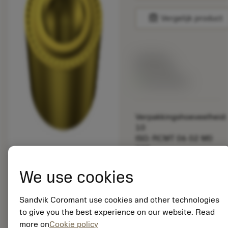
balance
Vergelijk product
Lijstprijs:
33.70 EUR
Beschikbaar
Verpakkingshoeveelheid:
10
ISO: RCMT 06 02 M0
235
Materiaal-ID:
5725824
We use cookies
EAN: 10621144
ANSI: CNMM 644-HR
Sandvik Coromant use cookies and other technologies
235
to give you the best experience on our website. Read
Generieke
more on
Cookie policy