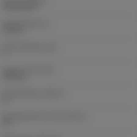
Coating
(COATING)
CVD TiCN+TiN
Wisselplaatdikte
(S)
6,35 mm
Hoofd vrijloophoek
(AN)
0 °
Gewicht van item
(WT)
0,0262 kg
Wisselplaatzitting
(SSC_M)
19
Wisselplaatzitting code inch
(SSC_N)
3/4