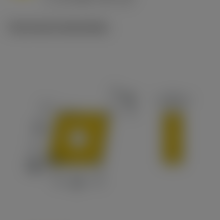
c
Technische illustraties