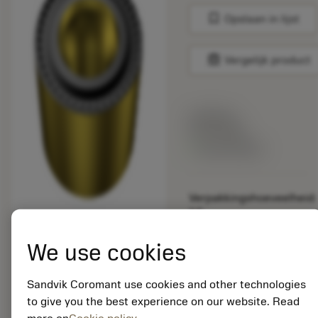
bookmark
Opslaan in lijst
balance
Vergelijk product
Lijstprijs:
33.70 EUR
Beschikbaar
Verpakkingshoeveelheid:
10
ISO: RCMT 06 02 M0
4425
We use cookies
Materiaal-ID:
5725824
Sandvik Coromant use cookies and other technologies
EAN: 10621144
to give you the best experience on our website. Read
ANSI: CNMM 644-HR