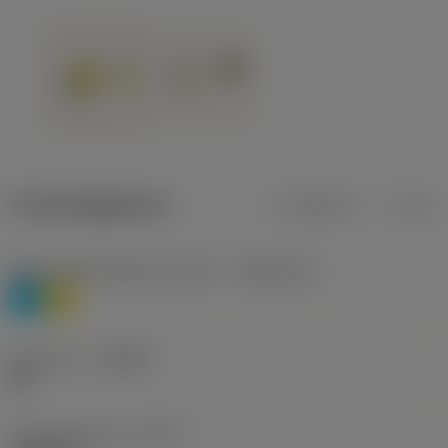
Productgegevens
Metrisch
Inch
Materiaalklassificatie niveau 1
(TMC1ISO)
P
M
Geometrie
(CBMD)
HR
Type bewerking
(CTPT)