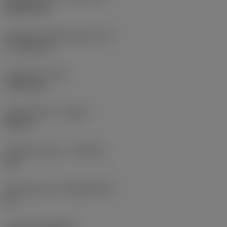
Rhombic 80
Effectieve snijkantlengte
(LE)
17,7439 mm
Hoekradius
(RE)
1,5875 mm
Spoedrichting
(HAND)
Neutral
Hardmetaalsoort
(GRADE)
235
Basismateriaal
(SUBSTRATE)
HC