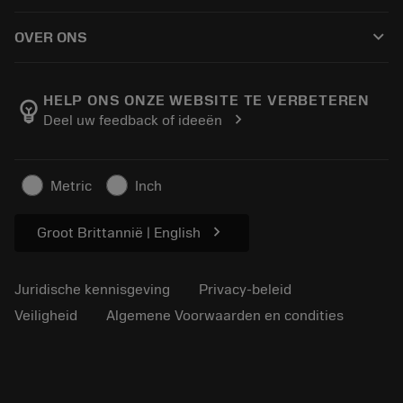
Hoe te kopen
Handleidingen en tutorials
Tailor Made
keyboard_arrow_down
OVER ONS
Bestelling
Rekenmachines en apps
Over Sandvik Coromant
Retour
Catalogi en handboeken
Manufacturing wellness
Volg uw bestelling
HELP ONS ONZE WEBSITE TE VERBETEREN
emoji_objects
chevron_right
Deel uw feedback of ideeën
Loopbaan
Vraag een offerte aan
Duurzaam ondernemen
Artikelen
Metric
Inch
Voor de pers
chevron_right
Groot Brittannië | English
Juridische kennisgeving
Privacy-beleid
Veiligheid
Algemene Voorwaarden en condities