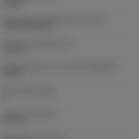
roughing
Montagestijlcode wisselplaat (metrisch)
(IFS)
Cylindrical fixing hole
Diameter bevestigingsgat
(D1)
7,925 mm
Wisselplaatgrootte en vorm
(CUTINT_SIZESHAPE)
CN1906
Snijkant telling
(CEDC)
2
Ingeschreven cirkel
(IC)
19,05 mm
Wisselplaat vorm code
(SC)