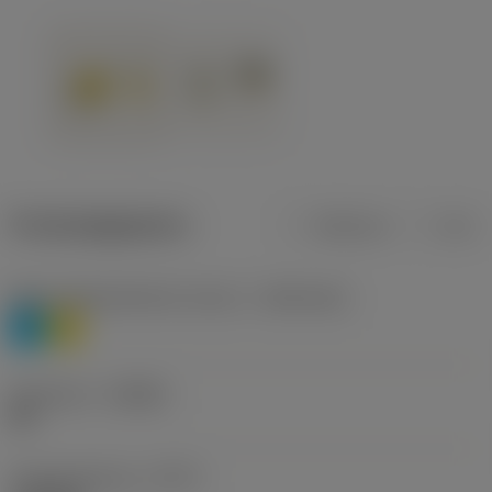
Productgegevens
Metrisch
Inch
Materiaalklassificatie niveau 1
(TMC1ISO)
P
M
Geometrie
(CBMD)
HR
Type bewerking
(CTPT)