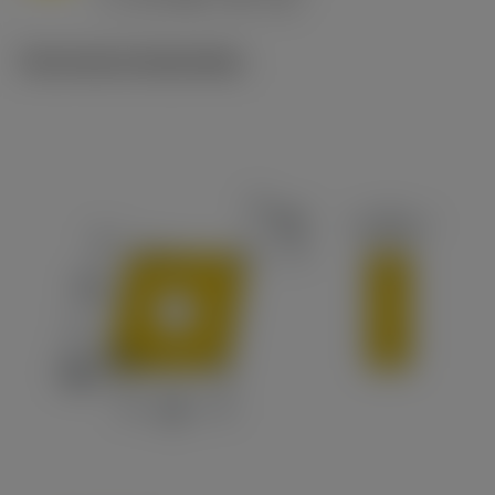
c
Technische illustraties