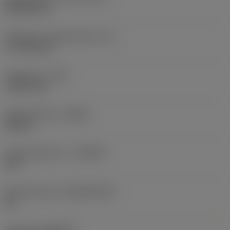
Rhombic 80
Effectieve snijkantlengte
(LE)
17,7439 mm
Hoekradius
(RE)
1,5875 mm
Spoedrichting
(HAND)
Neutral
Hardmetaalsoort
(GRADE)
235
Basismateriaal
(SUBSTRATE)
HC