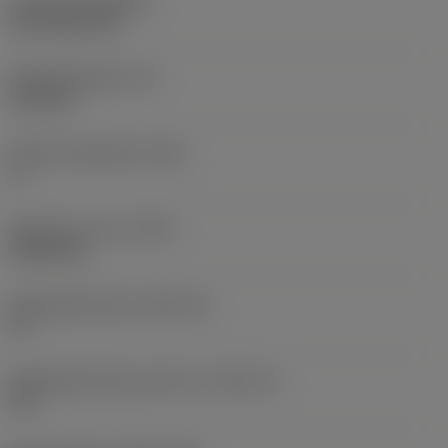
Coating
(COATING)
CVD TiCN+TiN
Wisselplaatdikte
(S)
6,35 mm
Hoofd vrijloophoek
(AN)
0 °
Gewicht van item
(WT)
0,0262 kg
Wisselplaatzitting
(SSC_M)
19
Wisselplaatzitting code inch
(SSC_N)
3/4