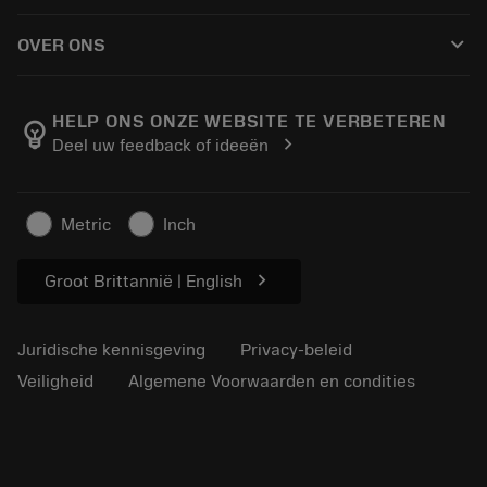
Hoe te kopen
Handleidingen en tutorials
Tailor Made
keyboard_arrow_down
OVER ONS
Bestelling
Rekenmachines en apps
Over Sandvik Coromant
Retour
Catalogi en handboeken
Manufacturing wellness
Volg uw bestelling
HELP ONS ONZE WEBSITE TE VERBETEREN
emoji_objects
chevron_right
Deel uw feedback of ideeën
Loopbaan
Vraag een offerte aan
Duurzaam ondernemen
Artikelen
Metric
Inch
Voor de pers
chevron_right
Groot Brittannië | English
Juridische kennisgeving
Privacy-beleid
Veiligheid
Algemene Voorwaarden en condities