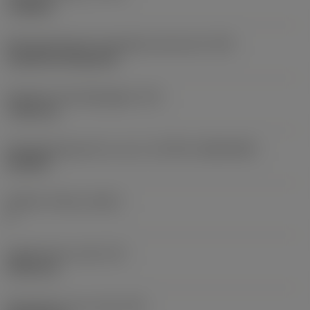
roughing
Montagestijlcode wisselplaat (metrisch)
(IFS)
Cylindrical fixing hole
Diameter bevestigingsgat
(D1)
7,925 mm
Wisselplaatgrootte en vorm
(CUTINT_SIZESHAPE)
CN1906
Snijkant telling
(CEDC)
2
Ingeschreven cirkel
(IC)
19,05 mm
Wisselplaat vorm code
(SC)