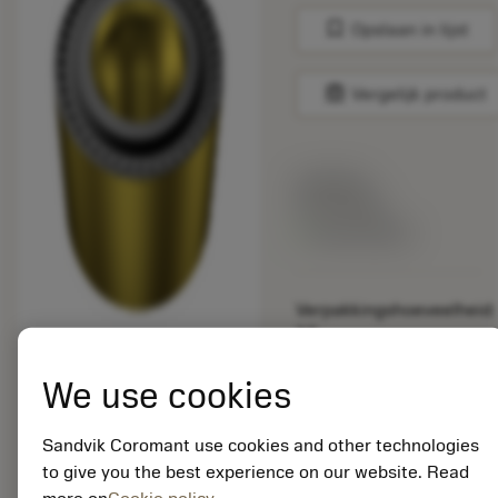
bookmark
Opslaan in lijst
balance
Vergelijk product
Lijstprijs:
33.70 EUR
Beschikbaar
Verpakkingshoeveelheid:
10
ISO: RCMT 08 03 M0
4335
We use cookies
Materiaal-ID:
5725824
Sandvik Coromant use cookies and other technologies
EAN: 10621144
to give you the best experience on our website. Read
ANSI: CNMM 644-HR