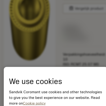
balance
Vergelijk product
Lijstprijs:
55.20 EUR
Beschikbaar
Verpakkingshoeveelheid:
10
ISO: RCMT 25 07 M0
235
Materiaal-ID:
We use cookies
5740772
EAN: 10261926
ANSI: RCMT 25 07 M0
Sandvik Coromant use cookies and other technologies
235
to give you the best experience on our website. Read
more on
Cookie policy
Generieke