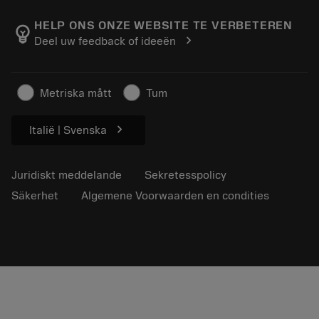
Om Sandvik Coromant
Return
Kataloger och handböcker
Tillverkning med välmående
Spåra din beställning
HELP ONS ONZE WEBSITE TE VERBETEREN
emoji_objects
chevron_right
Deel uw feedback of ideeën
Karriär
Skapa en offert
Hållbart företagande
Artiklar
Metriska mått
Tum
För press
chevron_right
Italië | Svenska
Juridiskt meddelande
Sekretesspolicy
Säkerhet
Algemene Voorwaarden en condities