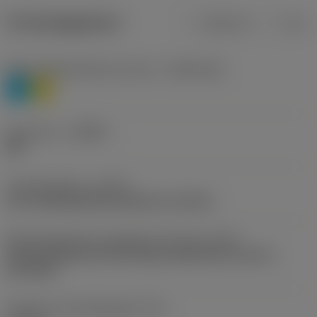
Productgegevens
Metrisch
Inch
Materiaalklassificatie niveau 1
(TMC1ISO)
P
M
Geometrie
(CBMD)
M0
Type bewerking
(CTPT)
pre-machining with demand on surface
Montagestijlcode wisselplaat (metrisch)
(IFS)
Partly cylindrical, 40-60 deg countersink on one or
two sides
Diameter bevestigingsgat
(D1)