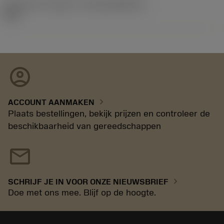
Introductie vrijgave id
(RELEASEPACK)
88.1
account_circle
chevron_right
ACCOUNT AANMAKEN
Plaats bestellingen, bekijk prijzen en controleer de
beschikbaarheid van gereedschappen
mail
chevron_right
SCHRIJF JE IN VOOR ONZE NIEUWSBRIEF
Doe met ons mee. Blijf op de hoogte.