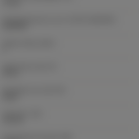
7,6 mm
Wisselplaatgrootte en vorm
(CUTINT_SIZESHAPE)
RC2507M
Snijkant telling
(CEDC)
4
Ingeschreven cirkel
(IC)
25 mm
Wisselplaat vorm code
(SC)
Round
Hoekradius
(RE)
12,5 mm
Vlak geleiderand breedte
(BN)