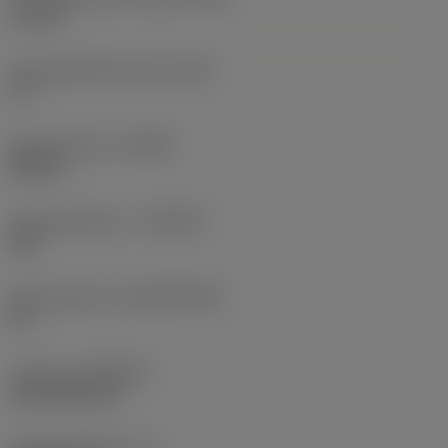
0,2 mm
Face geleiderand hoek
(GB)
15 °
Spoedrichting
(HAND)
Neutral
Hardmetaalsoort
(GRADE)
235
Basismateriaal
(SUBSTRATE)
HC
Coating
(COATING)
CVD TiCN+TiN