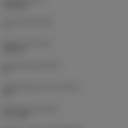
Wisselplaatdikte
(S)
7,9375 mm
Hoofd vrijloophoek
(AN)
7 °
Gewicht van item
(WT)
0,0434 kg
Wisselplaatzitting
(SSC_M)
25
Wisselplaatzitting code inch
(SSC_N)
.984
Release date
(ValFrom20)
07-11-1988