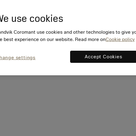
e use cookies
ndvik Coromant use cookies and other technologies to give y
e best experience on our website. Read more on
Cookie policy
Accept Cookies
hange settings