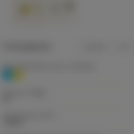
Productgegevens
Metrisch
Inch
Materiaalklassificatie niveau 1
(TMC1ISO)
P
M
Geometrie
(CBMD)
HR
Type bewerking
(CTPT)
roughing