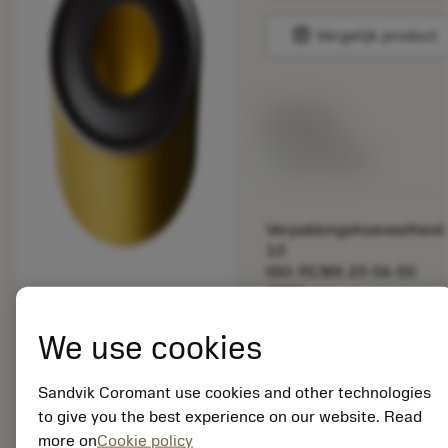
balance
Vergelijk product
Lijstprijs:
33.70 EUR
Beschikbaar
Verpakkingshoeveelheid:
10
ISO: RCMX 20 06 00
4305
Materiaal-ID:
5725824
We use cookies
EAN: 10621144
ANSI: CNMM 644-HR
Sandvik Coromant use cookies and other technologies
235
to give you the best experience on our website. Read
Generieke
more on
Cookie policy