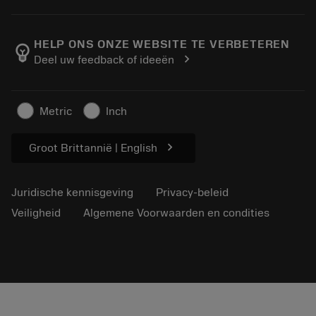
Bestelling
Rekenmachines en apps
Over Sandvik Coromant
Retour
Catalogi en handboeken
Manufacturing wellness
Volg uw bestelling
HELP ONS ONZE WEBSITE TE VERBETEREN
emoji_objects
chevron_right
Deel uw feedback of ideeën
Loopbaan
Vraag een offerte aan
Duurzaam ondernemen
Artikelen
Metric
Inch
Voor de pers
chevron_right
Groot Brittannië | English
Juridische kennisgeving
Privacy-beleid
Veiligheid
Algemene Voorwaarden en condities