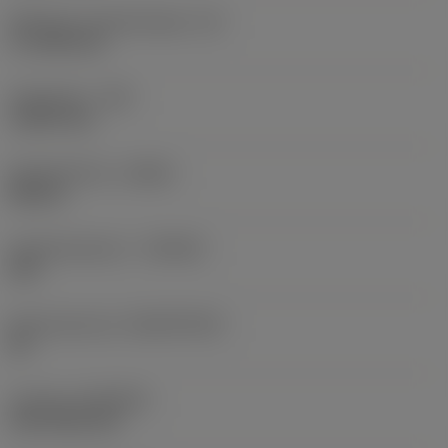
Effectieve snijkantlengte
(LE)
17,7439 mm
Hoekradius
(RE)
1,5875 mm
Spoedrichting
(HAND)
Neutral
Hardmetaalsoort
(GRADE)
235
Basismateriaal
(SUBSTRATE)
HC
Coating
(COATING)
CVD TiCN+TiN