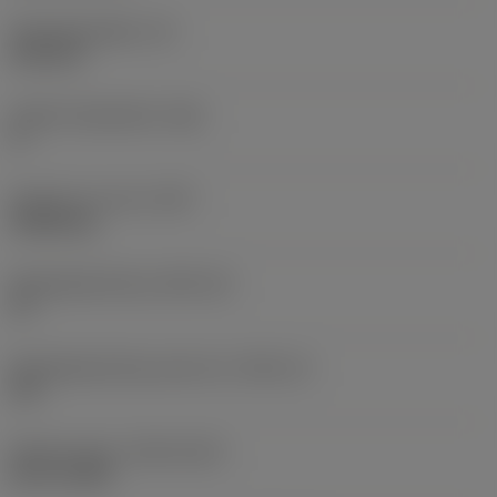
Wisselplaatdikte
(S)
6,35 mm
Hoofd vrijloophoek
(AN)
0 °
Gewicht van item
(WT)
0,0262 kg
Wisselplaatzitting
(SSC_M)
19
Wisselplaatzitting code inch
(SSC_N)
3/4
Release date
(ValFrom20)
02-11-1992