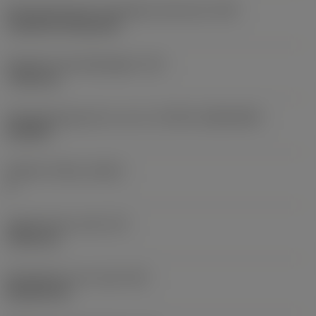
Montagestijlcode wisselplaat (metrisch)
(IFS)
Cylindrical fixing hole
Diameter bevestigingsgat
(D1)
7,925 mm
Wisselplaatgrootte en vorm
(CUTINT_SIZESHAPE)
CN1906
Snijkant telling
(CEDC)
2
Ingeschreven cirkel
(IC)
19,05 mm
Wisselplaat vorm code
(SC)
Rhombic 80