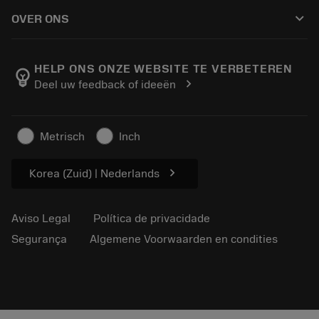
Como comprar
Conhecimento
Catálogos
keyboard_arrow_down
OVER ONS
Ordem
E-learning
Carreira
Retorno
Eventos e treinamento
Sobre a Sandvik Coromant
Rastreie seu pedido
Tool ID
HELP ONS ONZE WEBSITE TE VERBETEREN
emoji_objects
chevron_right
Deel uw feedback of ideeën
Encontre-nos
FAQ
Para a imprensa
Contato
Informações de segurança
Metrisch
Inch
Sustentabilidade
chevron_right
Korea (Zuid) | Nederlands
Aviso Legal
Política de privacidade
Segurança
Algemene Voorwaarden en condities