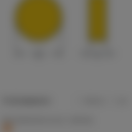
Productgegevens
Metrisch
Inch
Materiaalklassificatie niveau 1
(TMC1ISO)
S