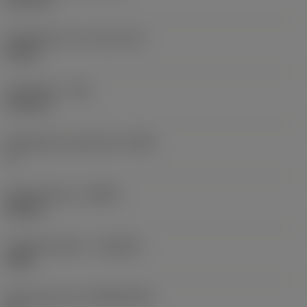
12,7 mm
Wisselplaat vorm code
(SC)
Round
Hoekradius
(RE)
6,35 mm
Wisselplaat spaanhoek
(GAN)
0 °
Spoedrichting
(HAND)
Neutral
Hardmetaalsoort
(GRADE)
6230
Basismateriaal
(SUBSTRATE)