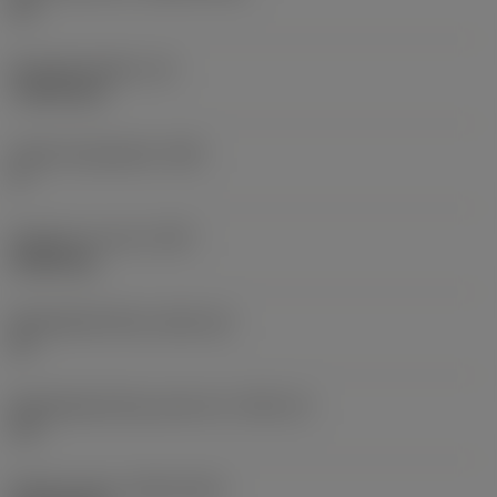
CA
Wisselplaatdikte
(S)
7,9375 mm
Hoofd vrijloophoek
(AN)
0 °
Gewicht van item
(WT)
0,0095 kg
Wisselplaatzitting
(SSC_M)
12
Wisselplaatzitting code inch
(SSC_N)
1/2
Release date
(ValFrom20)