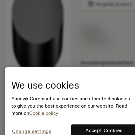
balance
Vergelijk product
Lijstprijs:
49.30 EUR
Beschikbaar
Verpakkingshoeveelheid:
10
ISO: RNGN120700E
6230
We use cookies
Materiaal-ID:
7413941
Sandvik Coromant use cookies and other technologies
EAN:
to give you the best experience on our website. Read
7323222387210
more on
Cookie policy
ANSI: RNG45A 6230
Accept Cookies
Change settings
Generieke