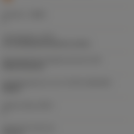
Geometrie
(CBMD)
E
Type bewerking
(CTPT)
pre-machining with demand on surface
Montagestijlcode wisselplaat (metrisch)
(IFS)
Without fixing hole
Wisselplaatgrootte en vorm
(CUTINT_SIZESHAPE)
RN1207
Snijkant telling
(CEDC)
8
Ingeschreven cirkel
(IC)