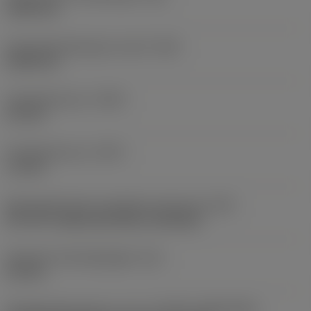
0,503 mm
Schroefdraadhoogte verschil
(HB)
0,045 mm
Profielafstand ex
(PDX)
0,9 mm
Profielafstand ey
(PDY)
1,3 mm
Montagestijlcode wisselplaat (metrisch)
(IFS)
40°-60° countersunk hole, rail bottom
Diameter bevestigingsgat
(D1)
4,4 mm
Wisselplaatgrootte en vorm
(CUTINT_SIZESHAPE)