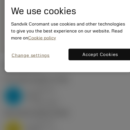
EAN: 25965643
We use cookies
ANSI:
RNGN120700T01020
6160
Sandvik Coromant use cookies and other technologies
Generieke
to give you the best experience on our website. Read
deployed_code
Toon 3D model
remove
add
weergave
shopping_cart
more on
Cookie policy
Voeg t
Accept Cookies
Change settings
Startwaarden
P2.1.Z.AN
,
Hardheid: 175 HB
a
0.46 mm
p
P
nap
4
v
160 m/min
c
M1.0.Z.AQ
,
Hardheid: 200 HB
a
0.46 mm
p
M