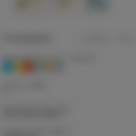
Productgegevens
Metrisch
Inch
Materiaalklassificatie niveau 1
(TMC1ISO)
P
M
K
N
S
H
Geometrie
(CBMD)
A
Schroefdraad vormtype
(THFT)
UN 60°, UNC 60°, UNF 60°
Standaard nummer
(STDNO_1)