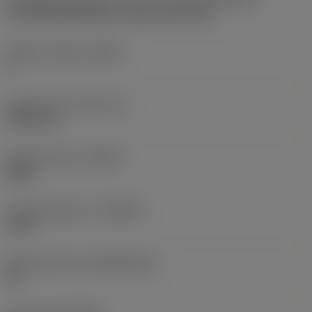
CoroThread 266/254 -internal size 16R
Snijkant telling
(CEDC)
3
Ingeschreven cirkel
(IC)
9,525 mm
Spoedrichting
(HAND)
Right
Hardmetaalsoort
(GRADE)
1125
Basismateriaal
(SUBSTRATE)
HC