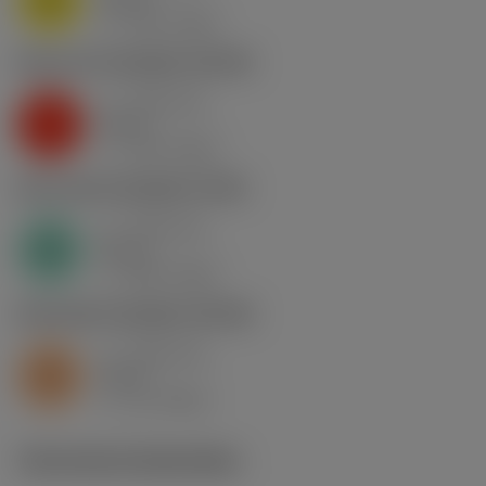
nap
4
v
130 m/min
c
K2.2.C.UT
,
Hardheid: 245 HB
a
0.46 mm
p
K
nap
5
v
130 m/min
c
N1.3.C.AG
,
Hardheid: 90 HB
a
0.46 mm
p
N
nap
4
v
400 m/min
c
S2.0.Z.AG
,
Hardheid: 350 HB
a
0.46 mm
p
S
nap
5
v
15 m/min
c
Technische illustraties