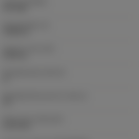
Coating
(COATING)
PVD TiAlN
Wisselplaatdikte
(S)
3,9688 mm
Gewicht van item
(WT)
0,0043 kg
Wisselplaatzitting
(SSC_M)
16
Wisselplaatzitting code inch
(SSC_N)
3/8
Release date
(ValFrom20)
18-02-2011