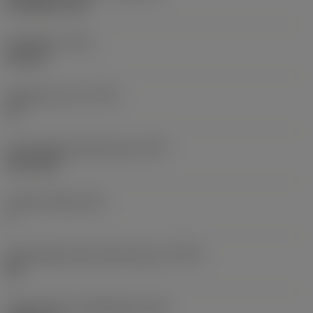
ISO 5864-1978
Draadtype
(TTP)
internal
Gangen per inch
(TPI)
32
Schroefdraad profiel type
(TPT)
full profile
Tanden telling
(NT)
1
Schroefdraad tolerantie klasse
(TCTR)
2B
Theoretische draadhoogte
(HA)