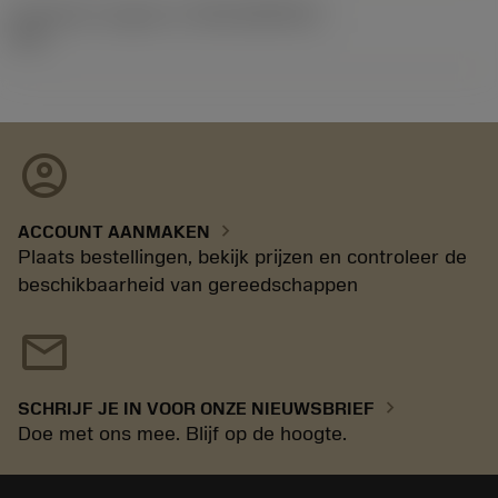
Introductie vrijgave id
(RELEASEPACK)
11.1
account_circle
chevron_right
ACCOUNT AANMAKEN
Plaats bestellingen, bekijk prijzen en controleer de
beschikbaarheid van gereedschappen
mail
chevron_right
SCHRIJF JE IN VOOR ONZE NIEUWSBRIEF
Doe met ons mee. Blijf op de hoogte.