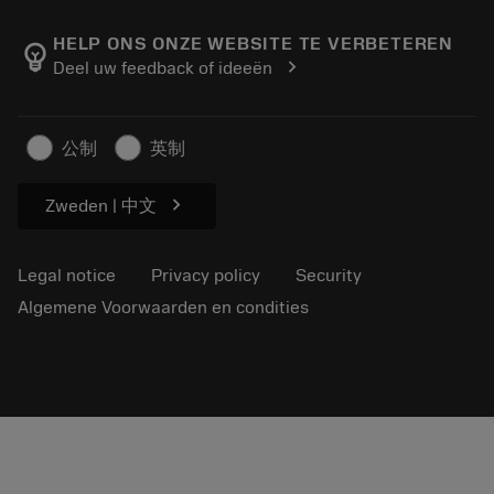
About Sandvik Coromant
Return
Catalogues and handbooks
Manufacturing wellness
Track your order
HELP ONS ONZE WEBSITE TE VERBETEREN
emoji_objects
chevron_right
Deel uw feedback of ideeën
Career
Make a quotation
Sustainable business
Artikelen
公制
英制
For press
chevron_right
Zweden | 中文
Legal notice
Privacy policy
Security
Algemene Voorwaarden en condities