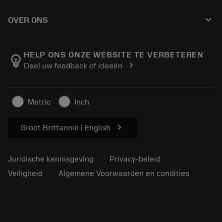
Hoe te kopen
Handleidingen en tutorials
Tailor Made
keyboard_arrow_down
OVER ONS
Bestelling
Rekenmachines en apps
Over Sandvik Coromant
Retour
Catalogi en handboeken
Manufacturing wellness
Volg uw bestelling
HELP ONS ONZE WEBSITE TE VERBETEREN
emoji_objects
chevron_right
Deel uw feedback of ideeën
Loopbaan
Vraag een offerte aan
Duurzaam ondernemen
Artikelen
Metric
Inch
Voor de pers
chevron_right
Groot Brittannië | English
Juridische kennisgeving
Privacy-beleid
Veiligheid
Algemene Voorwaarden en condities