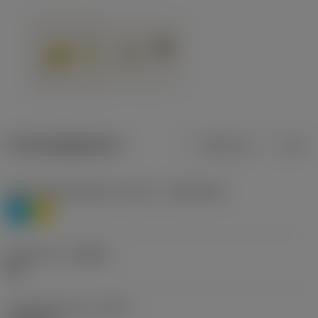
Productgegevens
Metrisch
Inch
Materiaalklassificatie niveau 1
(TMC1ISO)
P
M
Geometrie
(CBMD)
HR
Type bewerking
(CTPT)