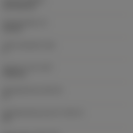
Coating
(COATING)
CVD TiCN+TiN
Wisselplaatdikte
(S)
6,35 mm
Hoofd vrijloophoek
(AN)
0 °
Gewicht van item
(WT)
0,0262 kg
Wisselplaatzitting
(SSC_M)
19
Wisselplaatzitting code inch
(SSC_N)
3/4