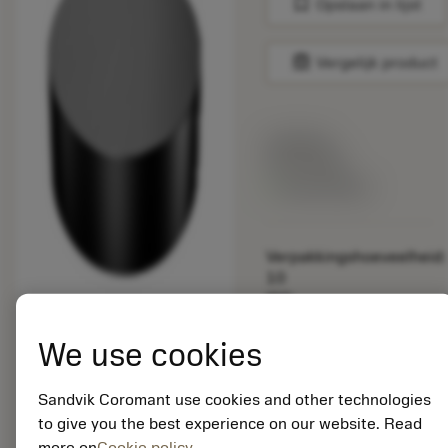
bookmark
Opslaan in lijst
balance
Vergelijk product
Lijstprijs:
33.70 EUR
Beschikbaar
Verpakkingshoeveelheid:
10
ISO:
RNGN120700T01020
6220
We use cookies
Materiaal-ID:
5725824
Sandvik Coromant use cookies and other technologies
EAN: 10621144
to give you the best experience on our website. Read
ANSI: CNMM 644-HR