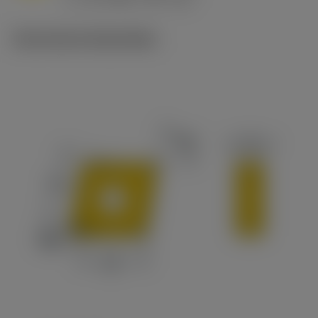
c
Technische illustraties