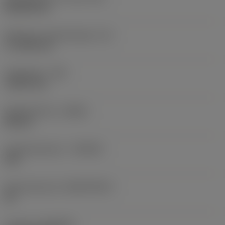
Rhombic 80
Effectieve snijkantlengte
(LE)
17,7439 mm
Hoekradius
(RE)
1,5875 mm
Spoedrichting
(HAND)
Neutral
Hardmetaalsoort
(GRADE)
235
Basismateriaal
(SUBSTRATE)
HC