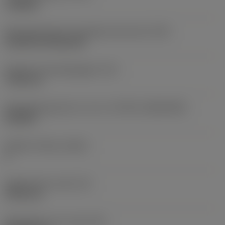
roughing
Montagestijlcode wisselplaat (metrisch)
(IFS)
Cylindrical fixing hole
Diameter bevestigingsgat
(D1)
7,925 mm
Wisselplaatgrootte en vorm
(CUTINT_SIZESHAPE)
CN1906
Snijkant telling
(CEDC)
2
Ingeschreven cirkel
(IC)
19,05 mm
Wisselplaat vorm code
(SC)