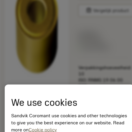
balance
Vergelijk product
Lijstprijs:
33.70 EUR
Beschikbaar
Verpakkingshoeveelheid:
10
ISO: RNMG 19 06 00
235
Materiaal-ID:
5725824
We use cookies
EAN: 10621144
ANSI: CNMM 644-HR
Sandvik Coromant use cookies and other technologies
235
to give you the best experience on our website. Read
Generieke
more on
Cookie policy