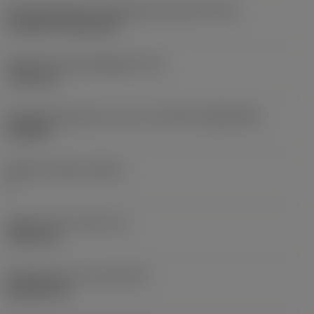
Montagestijlcode wisselplaat (metrisch)
(IFS)
Cylindrical fixing hole
Diameter bevestigingsgat
(D1)
7,925 mm
Wisselplaatgrootte en vorm
(CUTINT_SIZESHAPE)
CN1906
Snijkant telling
(CEDC)
2
Ingeschreven cirkel
(IC)
19,05 mm
Wisselplaat vorm code
(SC)
Rhombic 80