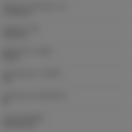
Effectieve snijkantlengte
(LE)
17,7439 mm
Hoekradius
(RE)
1,5875 mm
Spoedrichting
(HAND)
Neutral
Hardmetaalsoort
(GRADE)
235
Basismateriaal
(SUBSTRATE)
HC
Coating
(COATING)
CVD TiCN+TiN