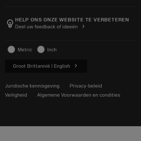
Bestelling
Rekenmachines en apps
Over Sandvik Coromant
Retour
Catalogi en handboeken
Manufacturing wellness
Volg uw bestelling
HELP ONS ONZE WEBSITE TE VERBETEREN
emoji_objects
chevron_right
Deel uw feedback of ideeën
Loopbaan
Vraag een offerte aan
Duurzaam ondernemen
Artikelen
Metric
Inch
Voor de pers
chevron_right
Groot Brittannië | English
Juridische kennisgeving
Privacy-beleid
Veiligheid
Algemene Voorwaarden en condities