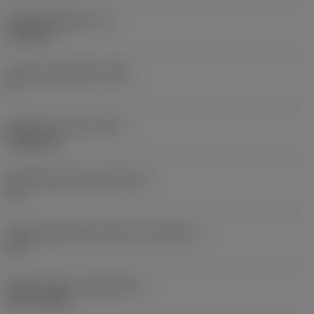
Wisselplaatdikte
(S)
6,35 mm
Hoofd vrijloophoek
(AN)
0 °
Gewicht van item
(WT)
0,0262 kg
Wisselplaatzitting
(SSC_M)
19
Wisselplaatzitting code inch
(SSC_N)
3/4
Release date
(ValFrom20)
02-11-1992