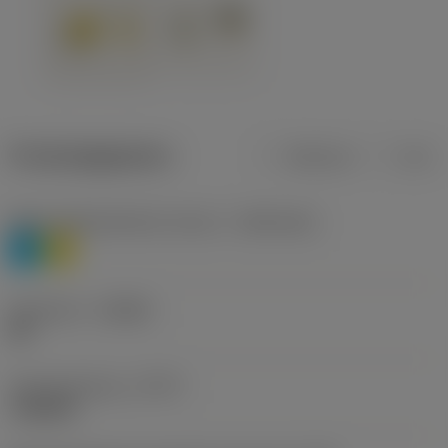
Productgegevens
Metrisch
Inch
Materiaalklassificatie niveau 1
(TMC1ISO)
P
M
Geometrie
(CBMD)
HR
Type bewerking
(CTPT)
roughing