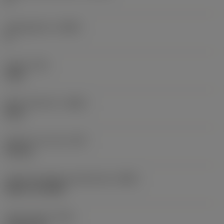
Hellingshoek
(LAMS)
0 °
Koppel
(TQ)
3 Nm
Body materiaal
(BMC)
Staal
Gewicht van item
(WT)
0,25 kg
Hoofd wisselplaat identificatie
(MIID)
RCMT 12 04 MP
Totale lengte
(OAL)