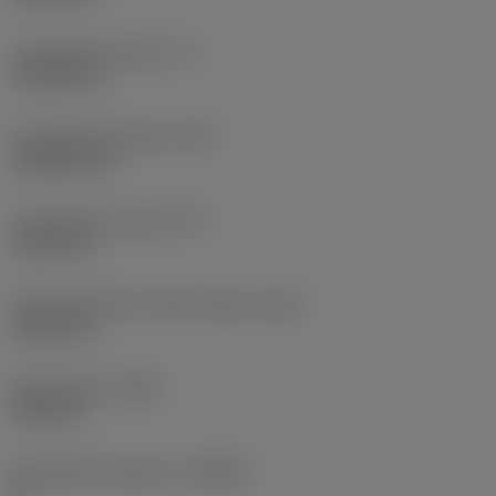
Functionele lengte
(LF)
110,28 mm
Functionele breedte
(WF)
20,6502 mm
Functionele hoogte
(HF)
19,05 mm
Hoofd onderkant offset lengte
(HBL)
41,28 mm
Bodybreedte
(WB)
10,2 mm
Spaanhoek loodrecht
(GAMO)
0 °