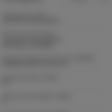
Opspantype code
(MTP)
clamp with screw through hole
Deel2 van snij-item interface-
aanduidingen
(CUTINT_MASTER)
Rail interface ( RC1204MP )
Adaptieve koppeling aan machine kant
(ADINTMS)
Rectangular shank -inch: 3/4 x 3/4
Maximale infreeshoek
(RMPX)
90 °
Body hoek aan werkstukkant
(BAWS)
0 °