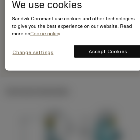
25-12XC
We use cookies
Materiaal-ID:
7960766
Sandvik Coromant use cookies and other technologies
EAN:
to give you the best experience on our website. Read
7323225520669
more on
Cookie policy
ANSI: QS-SRDCR-12-
25-12XC
Accept Cookies
Change settings
Specifieke
deployed_code
Toon 3D model
remove
add
vertegenwoordiging
shopping_cart
Voeg t
Technische illustraties