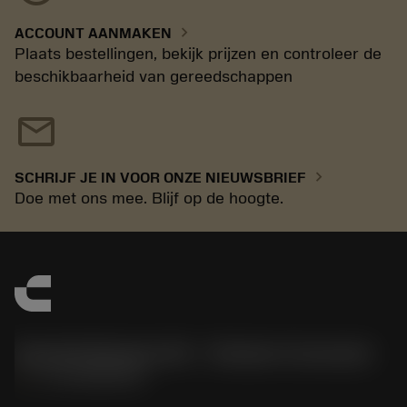
chevron_right
ACCOUNT AANMAKEN
Plaats bestellingen, bekijk prijzen en controleer de
beschikbaarheid van gereedschappen
mail
chevron_right
SCHRIJF JE IN VOOR ONZE NIEUWSBRIEF
Doe met ons mee. Blijf op de hoogte.
Sandvik Benelux B.V. - Division Coromant
phone
+31108080280