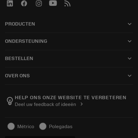
keyboard_arrow_down
PRODUCTEN
เครื่องมือทั้งหมด
keyboard_arrow_down
ONDERSTEUNING
ซอฟต์แวร์ทั้งหมด
ฝ่ายบริการลูกค้า
การรีไซเคิล
keyboard_arrow_down
BESTELLEN
ผู้จัดจำหน่ายและผู้เชี่ยวชาญ
การปรับสภาพใหม่
วิธีซื้อ
คู่มือและบทช่วยสอน
Tailor Made
keyboard_arrow_down
OVER ONS
สั่งซื้อ
เครื่องคิดเลขและแอป
เกี่ยวกับ Sandvik Coromant
ส่งคืน
แคตตาล็อกและคู่มืออ้างอิง
Manufacturing Wellness
ติดตามคำสั่งซื้อของคุณ
HELP ONS ONZE WEBSITE TE VERBETEREN
emoji_objects
chevron_right
Deel uw feedback of ideeën
อาชีพ
ทำใบเสนอราคา
ธุรกิจที่ยั่งยืน
บทความ
Métrico
Polegadas
สำหรับสื่อมวลชน