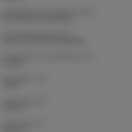
Koelmiddelinvoer uitvoeringscode
(CNSC)
axial concentric and radial entry
Type koelmiddeluitgang
(CXST)
both over and under the cutting edge
Koelmiddelinvoer schroefdraadmaat
(CNT)
G 1/8-28
Koelmiddeldruk
(CP)
150 bar
Schachtbreedte
(B)
19,05 mm
Schachthoogte
(H)
19,05 mm