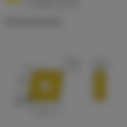
ex
v
65 m/min (90 - 50)
c
Technische illustraties