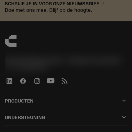
chevron_right
SCHRIJF JE IN VOOR ONZE NIEUWSBRIEF
Doe met ons mee. Blijf op de hoogte.
Sandvik Benelux B.V. - Division Coromant
phone
+31108080280
keyboard_arrow_down
PRODUCTEN
Alle tools
keyboard_arrow_down
ONDERSTEUNING
Alle software
Klantenservice
Recycling