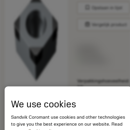
bookmark
Opslaan in lijst
balance
Vergelijk product
Lijstprijs:
33.70 EUR
Beschikbaar
Verpakkingshoeveelheid:
10
ISO:
SCGW09T304S01030F
We use cookies
7025
Materiaal-ID:
Sandvik Coromant use cookies and other technologies
5725824
to give you the best experience on our website. Read
EAN: 10621144