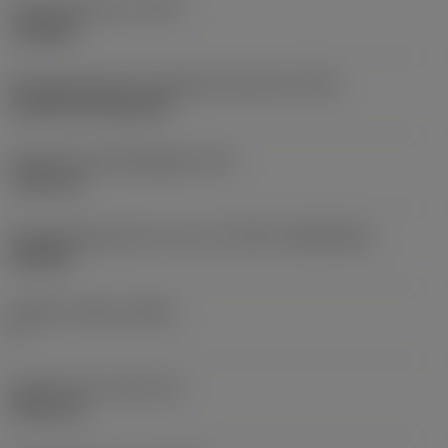
Type bewerking
(CTPT)
roughing
Montagestijlcode wisselplaat (metrisch)
(IFS)
Cylindrical fixing hole
Diameter bevestigingsgat
(D1)
7,925 mm
Wisselplaatgrootte en vorm
(CUTINT_SIZESHAPE)
CN1906
Snijkant telling
(CEDC)
2
Ingeschreven cirkel
(IC)
19,05 mm