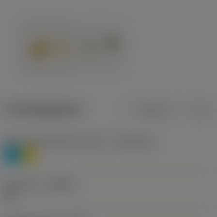
Productgegevens
Metrisch
Inch
Materiaalklassificatie niveau 1
(TMC1ISO)
P
M
Geometrie
(CBMD)
HR