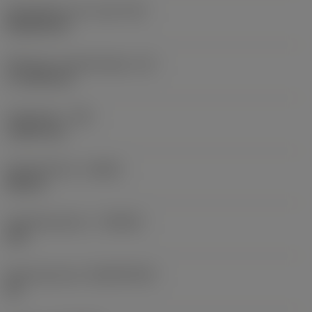
Wisselplaat vorm code
(SC)
Rhombic 80
Effectieve snijkantlengte
(LE)
17,7439 mm
Hoekradius
(RE)
1,5875 mm
Spoedrichting
(HAND)
Neutral
Hardmetaalsoort
(GRADE)
235
Basismateriaal
(SUBSTRATE)
HC