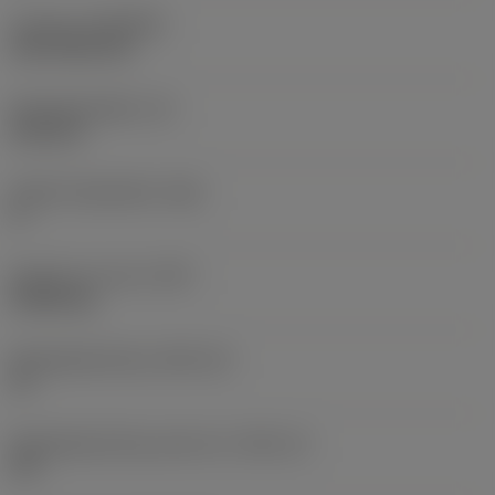
Coating
(COATING)
CVD TiCN+TiN
Wisselplaatdikte
(S)
6,35 mm
Hoofd vrijloophoek
(AN)
0 °
Gewicht van item
(WT)
0,0262 kg
Wisselplaatzitting
(SSC_M)
19
Wisselplaatzitting code inch
(SSC_N)
3/4