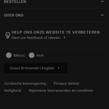
keyboard_arrow_down
BESTELLEN
Distributeurs en specialisten
Revisie
Hoe te kopen
Handleidingen en tutorials
Tailor Made
keyboard_arrow_down
OVER ONS
Bestelling
Rekenmachines en apps
Over Sandvik Coromant
Retour
Catalogi en handboeken
Manufacturing wellness
Volg uw bestelling
HELP ONS ONZE WEBSITE TE VERBETEREN
emoji_objects
chevron_right
Deel uw feedback of ideeën
Loopbaan
Vraag een offerte aan
Duurzaam ondernemen
Artikelen
Metric
Inch
Voor de pers
chevron_right
Groot Brittannië | English
Juridische kennisgeving
Privacy-beleid
Veiligheid
Algemene Voorwaarden en condities