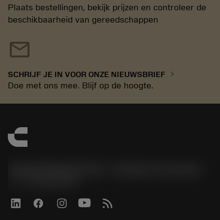
Plaats bestellingen, bekijk prijzen en controleer de
beschikbaarheid van gereedschappen
mail
chevron_right
SCHRIJF JE IN VOOR ONZE NIEUWSBRIEF
Doe met ons mee. Blijf op de hoogte.
Sandvik Benelux B.V. - Division Coromant
phone
+31108080280