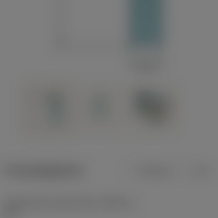
Productgegevens
Metrisch
Inch
Gereedschap snijkanthoek
(KAPR_1)
95 °