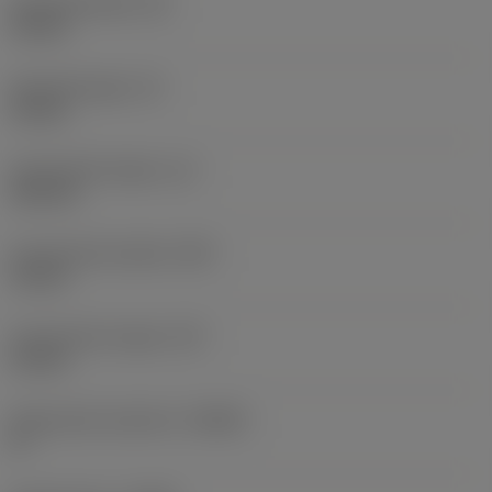
Schachtbreedte
(B)
12 mm
Schachthoogte
(H)
12 mm
Functionele lengte
(LF)
125 mm
Functionele breedte
(WF)
12 mm
Functionele hoogte
(HF)
12 mm
Spaanhoek loodrecht
(GAMO)
0 °