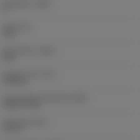
Hellingshoek
(LAMS)
0 °
Koppel
(TQ)
3 Nm
Body materiaal
(BMC)
Staal
Gewicht van item
(WT)
0,1608 kg
Hoofd wisselplaat identificatie
(MIID)
CCMT 09 T3 08
Totale lengte
(OAL)
125 mm