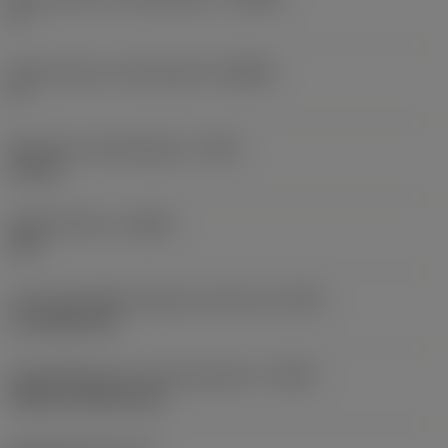
0 °
Body hoek aan machinekant
(BAMS)
0 °
Maximale uitsteeklengte
(OHX)
12 mm
Spoedrichting
(HAND)
Left
Code koelmiddel uitgang-uitvoering
(CXSC)
no coolant exit
Koelmiddelinvoer uitvoeringscode
(CNSC)
without coolant entry