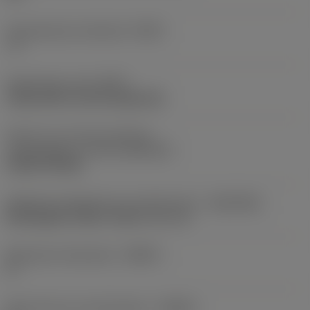
Gereedschap instelhoek
(PSIR)
-5 °
Opspantype code
(MTP)
clamp with screw through hole
Deel2 van snij-item interface-
aanduidingen
(CUTINT_MASTER)
CCMT 09T308
Adaptieve koppeling aan machine kant
(ADINTMS)
Rectangular shank -metric: 12 x 12
Maximale infreeshoek
(RMPX)
0 °
Body hoek aan werkstukkant
(BAWS)