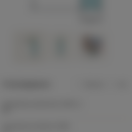
Productgegevens
Metrisch
Inch
Gereedschap snijkanthoek
(KAPR_1)
95 °
Gereedschap instelhoek
(PSIR)