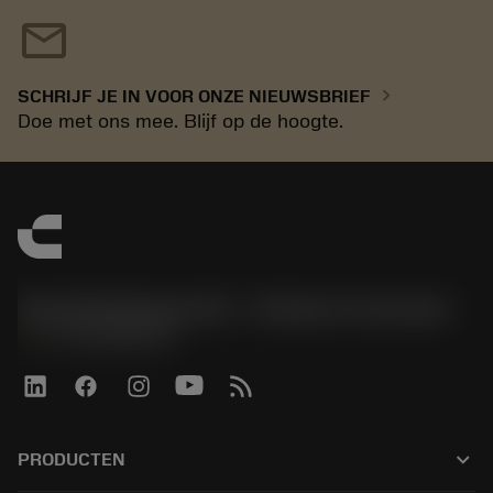
mail
chevron_right
SCHRIJF JE IN VOOR ONZE NIEUWSBRIEF
Doe met ons mee. Blijf op de hoogte.
Sandvik Benelux B.V. - Division Coromant
phone
+31108080280
keyboard_arrow_down
PRODUCTEN