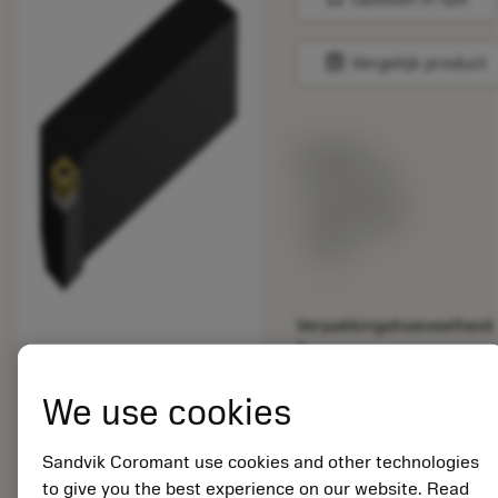
balance
Vergelijk product
Lijstprijs:
178.00 EUR
Beschikbaar
binnen een
week
Verpakkingshoeveelheid:
1
ISO: SCLCR 20 4D
Materiaal-ID:
We use cookies
5748715
EAN: 80008321
Sandvik Coromant use cookies and other technologies
ANSI: SCLCR 20 4D
to give you the best experience on our website. Read