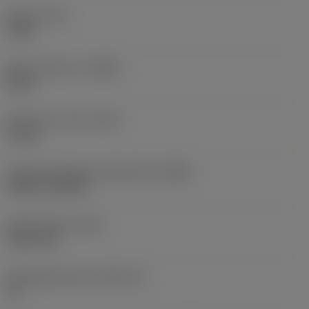
Koppel
(TQ)
3 Nm
Body materiaal
(BMC)
Staal
Gewicht van item
(WT)
1,2 kg
Hoofd wisselplaat identificatie
(MIID)
CCMT 12 04 08
Totale lengte
(OAL)
152,4 mm
Wisselplaatzitting
(SSC_M)
12