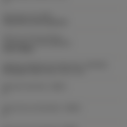
-5 °
Opspantype code
(MTP)
clamp with screw through hole
Deel2 van snij-item interface-
aanduidingen
(CUTINT_MASTER)
CCMT 120408
Adaptieve koppeling aan machine kant
(ADINTMS)
Rectangular shank -inch: 1 1/4 x 1 1/4
Maximale infreeshoek
(RMPX)
0 °
Body hoek aan werkstukkant
(BAWS)
0 °