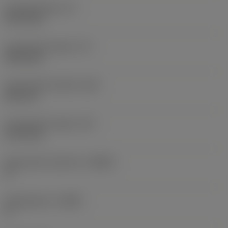
Schachthoogte
(H)
31,75 mm
Functionele lengte
(LF)
152,4 mm
Functionele breedte
(WF)
38,1 mm
Functionele hoogte
(HF)
31,75 mm
Spaanhoek loodrecht
(GAMO)
0 °
Hellingshoek
(LAMS)
0 °