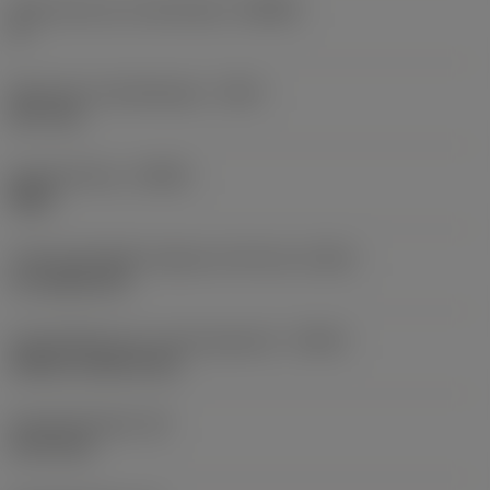
Body hoek aan machinekant
(BAMS)
0 °
Maximale uitsteeklengte
(OHX)
22,7 mm
Spoedrichting
(HAND)
Right
Code koelmiddel uitgang-uitvoering
(CXSC)
no coolant exit
Koelmiddelinvoer uitvoeringscode
(CNSC)
without coolant entry
Schachtbreedte
(B)
31,75 mm