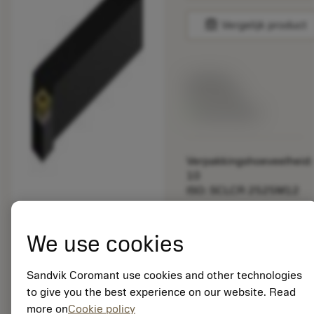
balance
Vergelijk product
Lijstprijs:
33.70 EUR
Beschikbaar
Verpakkingshoeveelheid:
10
ISO: SCLCR 2525M12
Materiaal-ID:
5725824
We use cookies
EAN: 10621144
ANSI: CNMM 644-HR
Sandvik Coromant use cookies and other technologies
235
to give you the best experience on our website. Read
Generieke
more on
Cookie policy