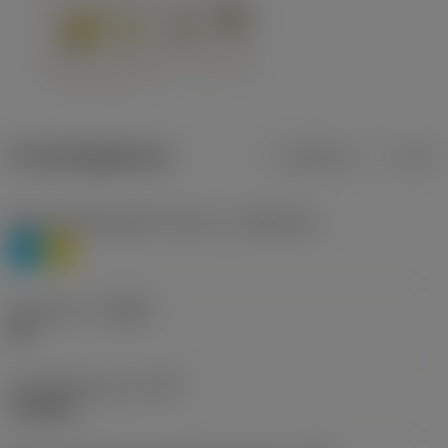
Productgegevens
Metrisch
Inch
Materiaalklassificatie niveau 1
(TMC1ISO)
P
M
Geometrie
(CBMD)
HR
Type bewerking
(CTPT)
roughing