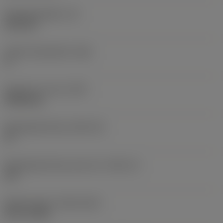
Wisselplaatdikte
(S)
6,35 mm
Hoofd vrijloophoek
(AN)
0 °
Gewicht van item
(WT)
0,0262 kg
Wisselplaatzitting
(SSC_M)
19
Wisselplaatzitting code inch
(SSC_N)
3/4
Release date
(ValFrom20)
02-11-1992