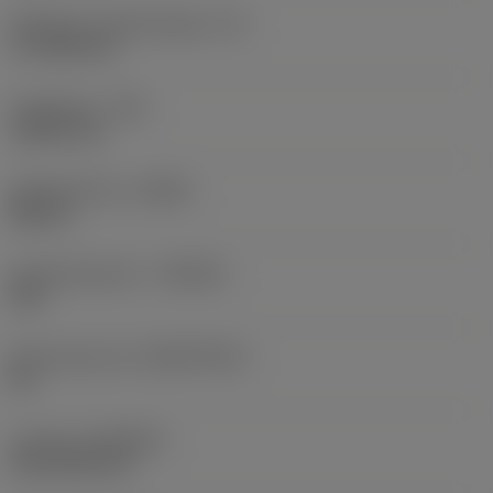
Effectieve snijkantlengte
(LE)
17,7439 mm
Hoekradius
(RE)
1,5875 mm
Spoedrichting
(HAND)
Neutral
Hardmetaalsoort
(GRADE)
235
Basismateriaal
(SUBSTRATE)
HC
Coating
(COATING)
CVD TiCN+TiN