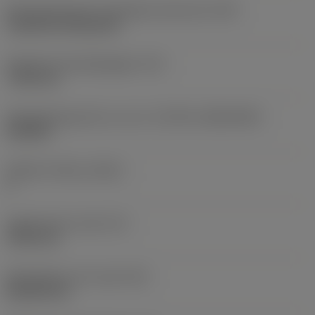
Montagestijlcode wisselplaat (metrisch)
(IFS)
Cylindrical fixing hole
Diameter bevestigingsgat
(D1)
7,925 mm
Wisselplaatgrootte en vorm
(CUTINT_SIZESHAPE)
CN1906
Snijkant telling
(CEDC)
2
Ingeschreven cirkel
(IC)
19,05 mm
Wisselplaat vorm code
(SC)
Rhombic 80