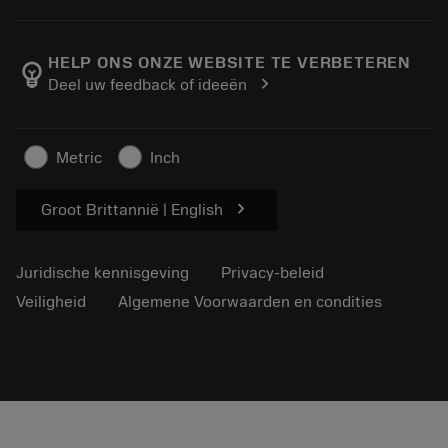
Bestelling
Rekenmachines en apps
Over Sandvik Coromant
Retour
Catalogi en handboeken
Manufacturing wellness
Volg uw bestelling
HELP ONS ONZE WEBSITE TE VERBETEREN
emoji_objects
chevron_right
Deel uw feedback of ideeën
Loopbaan
Vraag een offerte aan
Duurzaam ondernemen
Artikelen
Metric
Inch
Voor de pers
chevron_right
Groot Brittannië | English
Juridische kennisgeving
Privacy-beleid
Veiligheid
Algemene Voorwaarden en condities