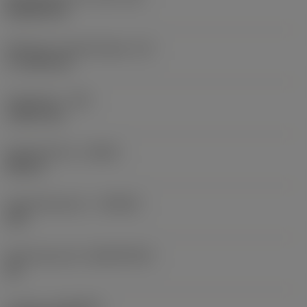
Rhombic 80
Effectieve snijkantlengte
(LE)
17,7439 mm
Hoekradius
(RE)
1,5875 mm
Spoedrichting
(HAND)
Neutral
Hardmetaalsoort
(GRADE)
235
Basismateriaal
(SUBSTRATE)
HC