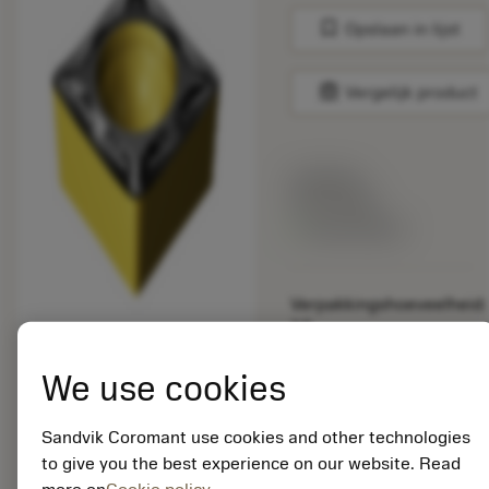
bookmark
Opslaan in lijst
balance
Vergelijk product
Lijstprijs:
33.70 EUR
Beschikbaar
Verpakkingshoeveelheid:
10
ISO: SCMT 09 T3 08-
UM 4335
We use cookies
Materiaal-ID:
5725824
Sandvik Coromant use cookies and other technologies
EAN: 10621144
to give you the best experience on our website. Read
ANSI: CNMM 644-HR