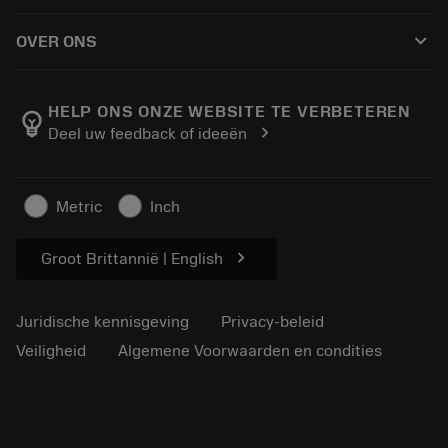
Hoe te kopen
Handleidingen en tutorials
Tailor Made
keyboard_arrow_down
OVER ONS
Bestelling
Rekenmachines en apps
Over Sandvik Coromant
Retour
Catalogi en handboeken
Manufacturing wellness
Volg uw bestelling
HELP ONS ONZE WEBSITE TE VERBETEREN
emoji_objects
chevron_right
Deel uw feedback of ideeën
Loopbaan
Vraag een offerte aan
Duurzaam ondernemen
Artikelen
Metric
Inch
Voor de pers
chevron_right
Groot Brittannië | English
Juridische kennisgeving
Privacy-beleid
Veiligheid
Algemene Voorwaarden en condities