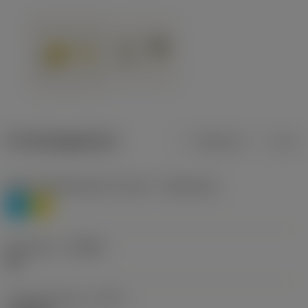
Productgegevens
Metrisch
Inch
Materiaalklassificatie niveau 1
(TMC1ISO)
P
M
Geometrie
(CBMD)
HR
Type bewerking
(CTPT)