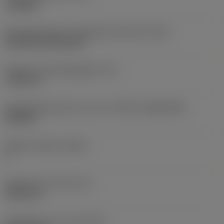
roughing
Montagestijlcode wisselplaat (metrisch)
(IFS)
Cylindrical fixing hole
Diameter bevestigingsgat
(D1)
7,925 mm
Wisselplaatgrootte en vorm
(CUTINT_SIZESHAPE)
CN1906
Snijkant telling
(CEDC)
2
Ingeschreven cirkel
(IC)
19,05 mm
Wisselplaat vorm code
(SC)