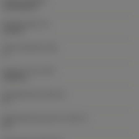
Coating
(COATING)
CVD TiCN+TiN
Wisselplaatdikte
(S)
6,35 mm
Hoofd vrijloophoek
(AN)
0 °
Gewicht van item
(WT)
0,0262 kg
Wisselplaatzitting
(SSC_M)
19
Wisselplaatzitting code inch
(SSC_N)
3/4