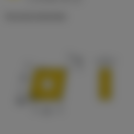
c
Technische illustraties