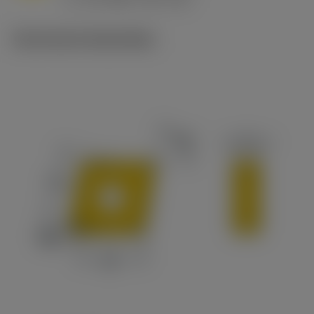
c
Technische illustraties