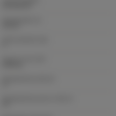
Coating
(COATING)
CVD TiCN+TiN
Wisselplaatdikte
(S)
6,35 mm
Hoofd vrijloophoek
(AN)
0 °
Gewicht van item
(WT)
0,0262 kg
Wisselplaatzitting
(SSC_M)
19
Wisselplaatzitting code inch
(SSC_N)
3/4