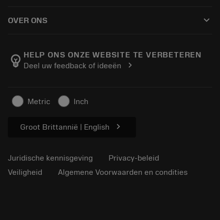
Hoe te kopen
Handleidingen en tutorials
Tailor Made
keyboard_arrow_down
OVER ONS
Bestelling
Rekenmachines en apps
Over Sandvik Coromant
Retour
Catalogi en handboeken
Manufacturing wellness
Volg uw bestelling
HELP ONS ONZE WEBSITE TE VERBETEREN
emoji_objects
chevron_right
Deel uw feedback of ideeën
Loopbaan
Vraag een offerte aan
Duurzaam ondernemen
Artikelen
Metric
Inch
Voor de pers
chevron_right
Groot Brittannië | English
Juridische kennisgeving
Privacy-beleid
Veiligheid
Algemene Voorwaarden en condities