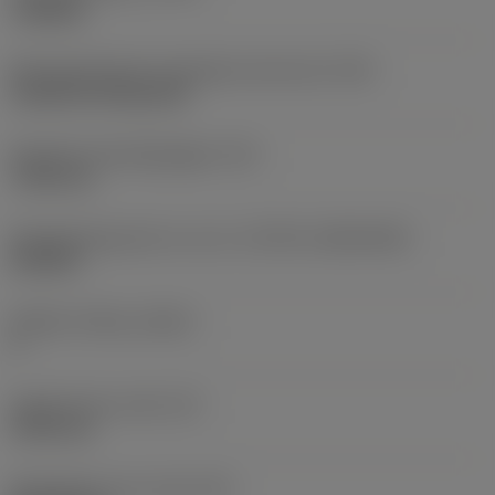
roughing
Montagestijlcode wisselplaat (metrisch)
(IFS)
Cylindrical fixing hole
Diameter bevestigingsgat
(D1)
7,925 mm
Wisselplaatgrootte en vorm
(CUTINT_SIZESHAPE)
CN1906
Snijkant telling
(CEDC)
2
Ingeschreven cirkel
(IC)
19,05 mm
Wisselplaat vorm code
(SC)