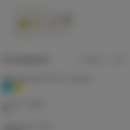
Productgegevens
Metrisch
Inch
Materiaalklassificatie niveau 1
(TMC1ISO)
P
M
Geometrie
(CBMD)
HR
Type bewerking
(CTPT)