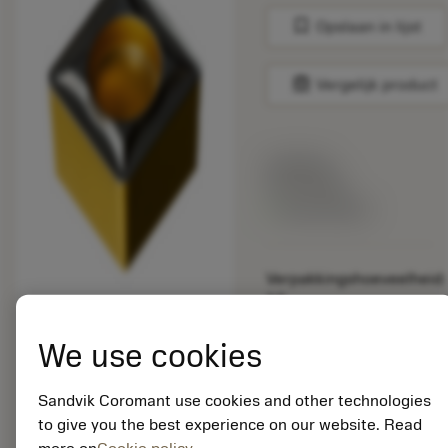
bookmark
Opslaan in lijst
balance
Vergelijk product
Lijstprijs:
33.70 EUR
Beschikbaar
Verpakkingshoeveelheid:
10
ISO: SCMT 09 T3 08-
UR 4415
We use cookies
Materiaal-ID:
5725824
Sandvik Coromant use cookies and other technologies
EAN: 10621144
to give you the best experience on our website. Read
ANSI: CNMM 644-HR