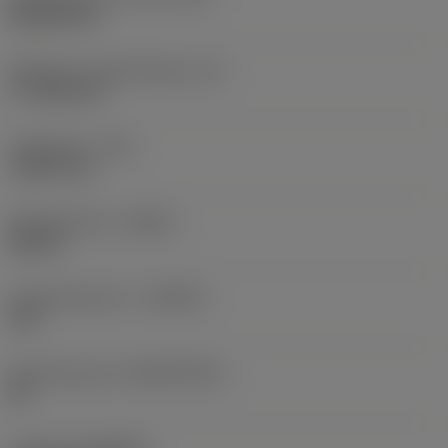
Rhombic 80
Effectieve snijkantlengte
(LE)
17,7439 mm
Hoekradius
(RE)
1,5875 mm
Spoedrichting
(HAND)
Neutral
Hardmetaalsoort
(GRADE)
235
Basismateriaal
(SUBSTRATE)
HC