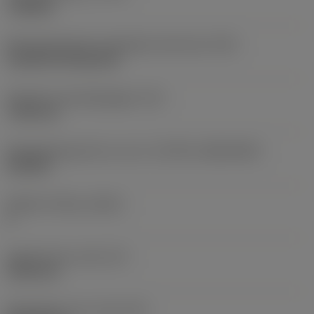
roughing
Montagestijlcode wisselplaat (metrisch)
(IFS)
Cylindrical fixing hole
Diameter bevestigingsgat
(D1)
7,925 mm
Wisselplaatgrootte en vorm
(CUTINT_SIZESHAPE)
CN1906
Snijkant telling
(CEDC)
2
Ingeschreven cirkel
(IC)
19,05 mm
Wisselplaat vorm code
(SC)