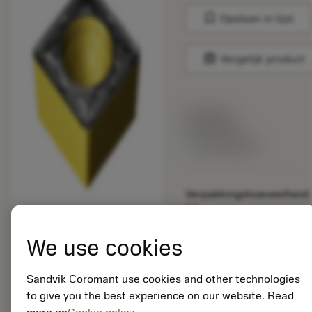
bookmark
Opslaan in lijst
balance
Vergelijk product
Lijstprijs:
33.70 EUR
Beschikbaar
Verpakkingshoeveelheid:
10
ISO: SCMT 09 T3 12-
PR 4425
We use cookies
Materiaal-ID:
5725824
Sandvik Coromant use cookies and other technologies
EAN: 10621144
to give you the best experience on our website. Read
ANSI: CNMM 644-HR