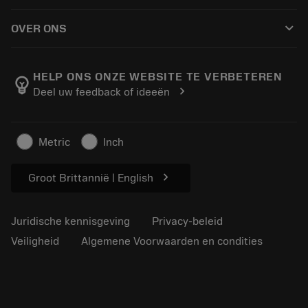
Hoe te kopen
Handleidingen en tutorials
Tailor Made
keyboard_arrow_down
OVER ONS
Bestelling
Rekenmachines en apps
Over Sandvik Coromant
Retour
Catalogi en handboeken
Manufacturing wellness
Volg uw bestelling
HELP ONS ONZE WEBSITE TE VERBETEREN
emoji_objects
chevron_right
Deel uw feedback of ideeën
Loopbaan
Vraag een offerte aan
Duurzaam ondernemen
Artikelen
Metric
Inch
Voor de pers
chevron_right
Groot Brittannië | English
Juridische kennisgeving
Privacy-beleid
Veiligheid
Algemene Voorwaarden en condities