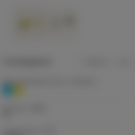
Productgegevens
Metrisch
Inch
Materiaalklassificatie niveau 1
(TMC1ISO)
P
M
Geometrie
(CBMD)
HR
Type bewerking
(CTPT)