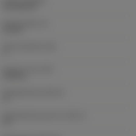
Coating
(COATING)
CVD TiCN+TiN
Wisselplaatdikte
(S)
6,35 mm
Hoofd vrijloophoek
(AN)
0 °
Gewicht van item
(WT)
0,0262 kg
Wisselplaatzitting
(SSC_M)
19
Wisselplaatzitting code inch
(SSC_N)
3/4