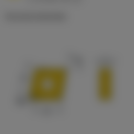
c
Technische illustraties