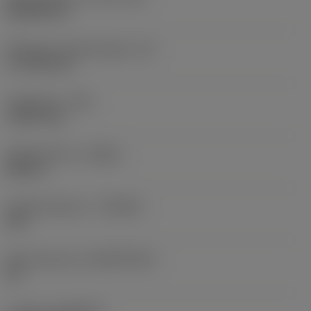
Rhombic 80
Effectieve snijkantlengte
(LE)
17,7439 mm
Hoekradius
(RE)
1,5875 mm
Spoedrichting
(HAND)
Neutral
Hardmetaalsoort
(GRADE)
235
Basismateriaal
(SUBSTRATE)
HC