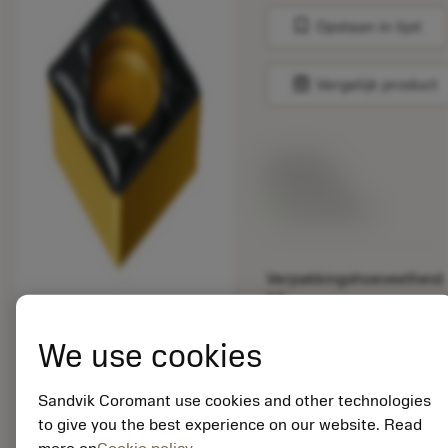
bookmark
Opslaan in lijst
balance
Vergelijk product
Lijstprijs:
33.70 EUR
Beschikbaar
Verpakkingshoeveelheid:
10
ISO: SCMT 12 04 04-
PM 4425
We use cookies
Materiaal-ID:
5725824
Sandvik Coromant use cookies and other technologies
EAN: 10621144
to give you the best experience on our website. Read
ANSI: CNMM 644-HR