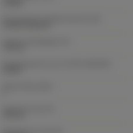
roughing
Montagestijlcode wisselplaat (metrisch)
(IFS)
Cylindrical fixing hole
Diameter bevestigingsgat
(D1)
7,925 mm
Wisselplaatgrootte en vorm
(CUTINT_SIZESHAPE)
CN1906
Snijkant telling
(CEDC)
2
Ingeschreven cirkel
(IC)
19,05 mm
Wisselplaat vorm code
(SC)