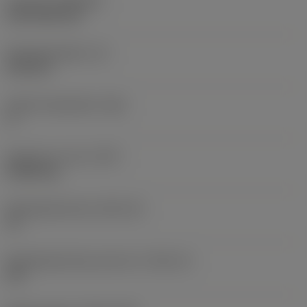
Coating
(COATING)
CVD TiCN+TiN
Wisselplaatdikte
(S)
6,35 mm
Hoofd vrijloophoek
(AN)
0 °
Gewicht van item
(WT)
0,0262 kg
Wisselplaatzitting
(SSC_M)
19
Wisselplaatzitting code inch
(SSC_N)
3/4