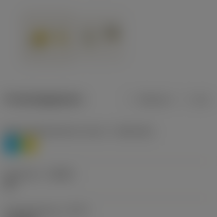
Productgegevens
Metrisch
Inch
Materiaalklassificatie niveau 1
(TMC1ISO)
P
M
Geometrie
(CBMD)
HR
Type bewerking
(CTPT)