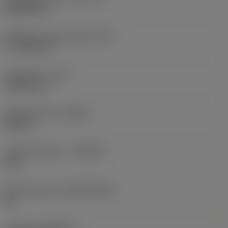
Rhombic 80
Effectieve snijkantlengte
(LE)
17,7439 mm
Hoekradius
(RE)
1,5875 mm
Spoedrichting
(HAND)
Neutral
Hardmetaalsoort
(GRADE)
235
Basismateriaal
(SUBSTRATE)
HC