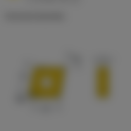
c
Technische illustraties