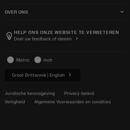
Hoe te kopen
Handleidingen en tutorials
Tailor Made
keyboard_arrow_down
OVER ONS
Bestelling
Rekenmachines en apps
Over Sandvik Coromant
Retour
Catalogi en handboeken
Manufacturing wellness
Volg uw bestelling
HELP ONS ONZE WEBSITE TE VERBETEREN
emoji_objects
chevron_right
Deel uw feedback of ideeën
Loopbaan
Vraag een offerte aan
Duurzaam ondernemen
Artikelen
Metric
Inch
Voor de pers
chevron_right
Groot Brittannië | English
Juridische kennisgeving
Privacy-beleid
Veiligheid
Algemene Voorwaarden en condities