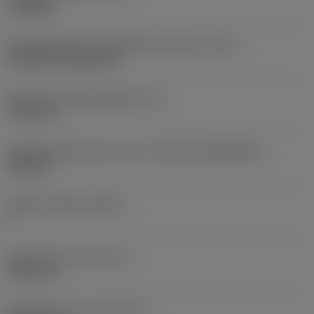
roughing
Montagestijlcode wisselplaat (metrisch)
(IFS)
Cylindrical fixing hole
Diameter bevestigingsgat
(D1)
7,925 mm
Wisselplaatgrootte en vorm
(CUTINT_SIZESHAPE)
CN1906
Snijkant telling
(CEDC)
2
Ingeschreven cirkel
(IC)
19,05 mm
Wisselplaat vorm code
(SC)