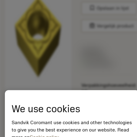
bookmark
Opslaan in lijst
balance
Vergelijk product
Lijstprijs:
33.70 EUR
Beschikbaar
Verpakkingshoeveelheid:
10
ISO: SCMT 12 04 08-
MM 2025
We use cookies
Materiaal-ID:
5725824
Sandvik Coromant use cookies and other technologies
EAN: 10621144
to give you the best experience on our website. Read
ANSI: CNMM 644-HR