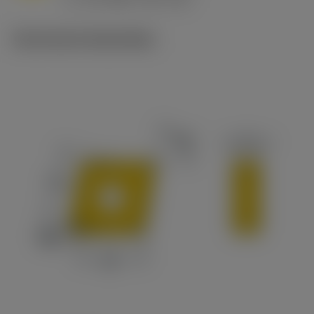
c
Technische illustraties