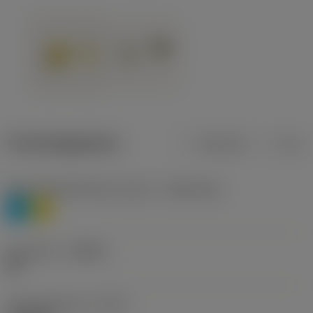
Productgegevens
Metrisch
Inch
Materiaalklassificatie niveau 1
(TMC1ISO)
P
M
Geometrie
(CBMD)
HR
Type bewerking
(CTPT)