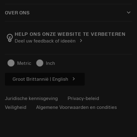
Hoe te kopen
Handleidingen en tutorials
Tailor Made
keyboard_arrow_down
OVER ONS
Bestelling
Rekenmachines en apps
Over Sandvik Coromant
Retour
Catalogi en handboeken
Manufacturing wellness
Volg uw bestelling
HELP ONS ONZE WEBSITE TE VERBETEREN
emoji_objects
chevron_right
Deel uw feedback of ideeën
Loopbaan
Vraag een offerte aan
Duurzaam ondernemen
Artikelen
Metric
Inch
Voor de pers
chevron_right
Groot Brittannië | English
Juridische kennisgeving
Privacy-beleid
Veiligheid
Algemene Voorwaarden en condities