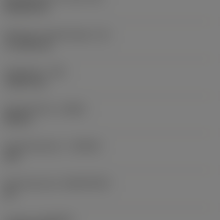
Rhombic 80
Effectieve snijkantlengte
(LE)
17,7439 mm
Hoekradius
(RE)
1,5875 mm
Spoedrichting
(HAND)
Neutral
Hardmetaalsoort
(GRADE)
235
Basismateriaal
(SUBSTRATE)
HC