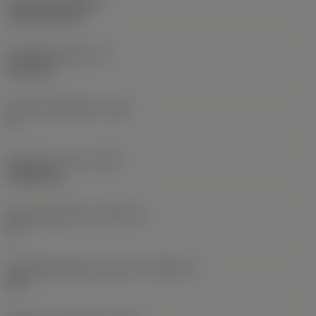
Coating
(COATING)
CVD TiCN+TiN
Wisselplaatdikte
(S)
6,35 mm
Hoofd vrijloophoek
(AN)
0 °
Gewicht van item
(WT)
0,0262 kg
Wisselplaatzitting
(SSC_M)
19
Wisselplaatzitting code inch
(SSC_N)
3/4