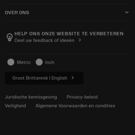
Hoe te kopen
Handleidingen en tutorials
Tailor Made
keyboard_arrow_down
OVER ONS
Bestelling
Rekenmachines en apps
Over Sandvik Coromant
Retour
Catalogi en handboeken
Manufacturing wellness
Volg uw bestelling
HELP ONS ONZE WEBSITE TE VERBETEREN
emoji_objects
chevron_right
Deel uw feedback of ideeën
Loopbaan
Vraag een offerte aan
Duurzaam ondernemen
Artikelen
Metric
Inch
Voor de pers
chevron_right
Groot Brittannië | English
Juridische kennisgeving
Privacy-beleid
Veiligheid
Algemene Voorwaarden en condities