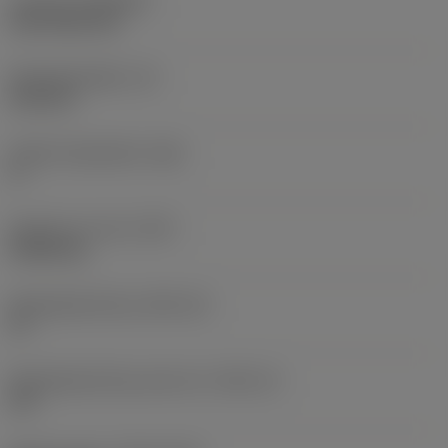
Coating
(COATING)
CVD TiCN+TiN
Wisselplaatdikte
(S)
6,35 mm
Hoofd vrijloophoek
(AN)
0 °
Gewicht van item
(WT)
0,0262 kg
Wisselplaatzitting
(SSC_M)
19
Wisselplaatzitting code inch
(SSC_N)
3/4