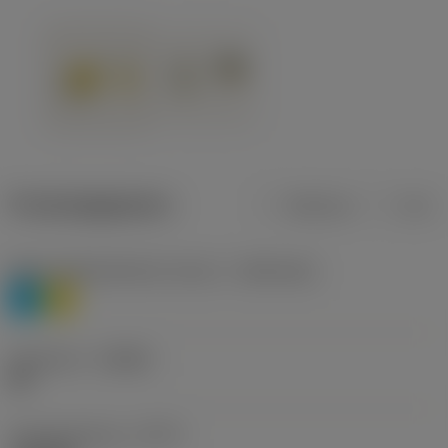
Productgegevens
Metrisch
Inch
Materiaalklassificatie niveau 1
(TMC1ISO)
P
M
Geometrie
(CBMD)
HR
Type bewerking
(CTPT)