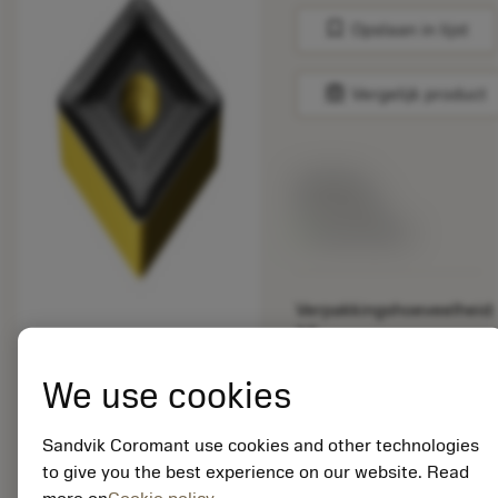
bookmark
Opslaan in lijst
balance
Vergelijk product
Lijstprijs:
33.70 EUR
Beschikbaar
Verpakkingshoeveelheid:
10
ISO: SCMT 38 09 32-
XM 4325
We use cookies
Materiaal-ID:
5725824
Sandvik Coromant use cookies and other technologies
EAN: 10621144
to give you the best experience on our website. Read
ANSI: CNMM 644-HR