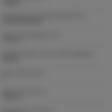
roughing
Montagestijlcode wisselplaat (metrisch)
(IFS)
Cylindrical fixing hole
Diameter bevestigingsgat
(D1)
7,925 mm
Wisselplaatgrootte en vorm
(CUTINT_SIZESHAPE)
CN1906
Snijkant telling
(CEDC)
2
Ingeschreven cirkel
(IC)
19,05 mm
Wisselplaat vorm code
(SC)