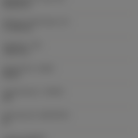
Rhombic 80
Effectieve snijkantlengte
(LE)
17,7439 mm
Hoekradius
(RE)
1,5875 mm
Spoedrichting
(HAND)
Neutral
Hardmetaalsoort
(GRADE)
235
Basismateriaal
(SUBSTRATE)
HC