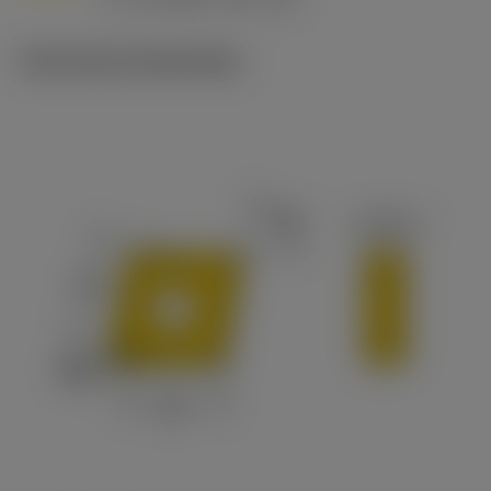
c
Technische illustraties