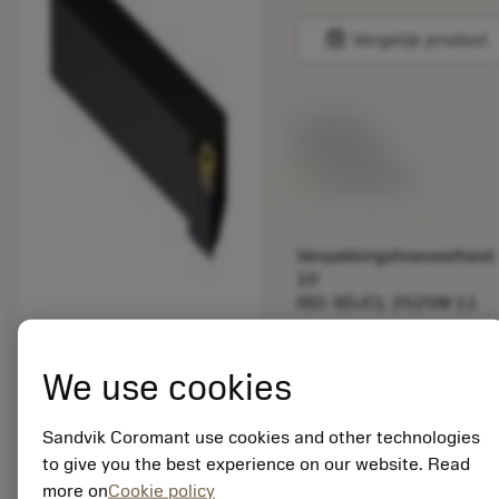
balance
Vergelijk product
Lijstprijs:
33.70 EUR
Beschikbaar
Verpakkingshoeveelheid:
10
ISO: SDJCL 2525M 11
Materiaal-ID:
5725824
We use cookies
EAN: 10621144
ANSI: CNMM 644-HR
Sandvik Coromant use cookies and other technologies
235
to give you the best experience on our website. Read
Generieke
more on
Cookie policy