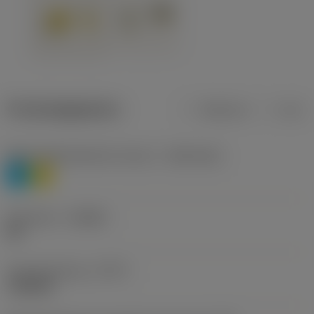
Productgegevens
Metrisch
Inch
Materiaalklassificatie niveau 1
(TMC1ISO)
P
M
Geometrie
(CBMD)
HR
Type bewerking
(CTPT)
roughing