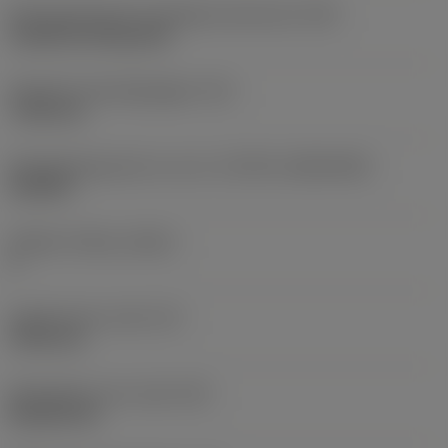
Montagestijlcode wisselplaat (metrisch)
(IFS)
Cylindrical fixing hole
Diameter bevestigingsgat
(D1)
7,925 mm
Wisselplaatgrootte en vorm
(CUTINT_SIZESHAPE)
CN1906
Snijkant telling
(CEDC)
2
Ingeschreven cirkel
(IC)
19,05 mm
Wisselplaat vorm code
(SC)
Rhombic 80