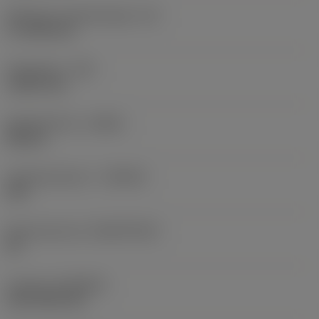
Effectieve snijkantlengte
(LE)
17,7439 mm
Hoekradius
(RE)
1,5875 mm
Spoedrichting
(HAND)
Neutral
Hardmetaalsoort
(GRADE)
235
Basismateriaal
(SUBSTRATE)
HC
Coating
(COATING)
CVD TiCN+TiN