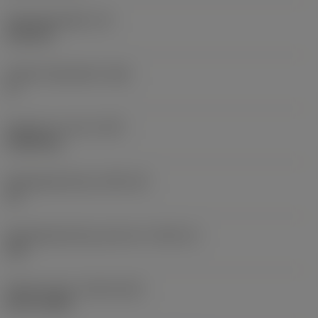
Wisselplaatdikte
(S)
6,35 mm
Hoofd vrijloophoek
(AN)
0 °
Gewicht van item
(WT)
0,0262 kg
Wisselplaatzitting
(SSC_M)
19
Wisselplaatzitting code inch
(SSC_N)
3/4
Release date
(ValFrom20)
02-11-1992