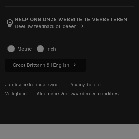
Bestelling
Rekenmachines en apps
Over Sandvik Coromant
Retour
Catalogi en handboeken
Manufacturing wellness
Volg uw bestelling
HELP ONS ONZE WEBSITE TE VERBETEREN
emoji_objects
chevron_right
Deel uw feedback of ideeën
Loopbaan
Vraag een offerte aan
Duurzaam ondernemen
Artikelen
Metric
Inch
Voor de pers
chevron_right
Groot Brittannië | English
Juridische kennisgeving
Privacy-beleid
Veiligheid
Algemene Voorwaarden en condities