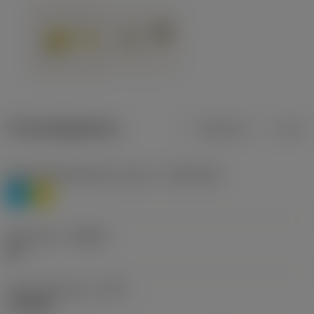
Productgegevens
Metrisch
Inch
Materiaalklassificatie niveau 1
(TMC1ISO)
P
M
Geometrie
(CBMD)
HR
Type bewerking
(CTPT)
roughing