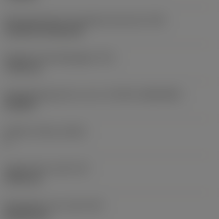
Montagestijlcode wisselplaat (metrisch)
(IFS)
Cylindrical fixing hole
Diameter bevestigingsgat
(D1)
7,925 mm
Wisselplaatgrootte en vorm
(CUTINT_SIZESHAPE)
CN1906
Snijkant telling
(CEDC)
2
Ingeschreven cirkel
(IC)
19,05 mm
Wisselplaat vorm code
(SC)
Rhombic 80