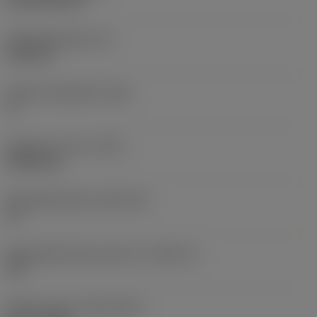
CVD TiCN+TiN
Wisselplaatdikte
(S)
6,35 mm
Hoofd vrijloophoek
(AN)
0 °
Gewicht van item
(WT)
0,0262 kg
Wisselplaatzitting
(SSC_M)
19
Wisselplaatzitting code inch
(SSC_N)
3/4
Release date
(ValFrom20)