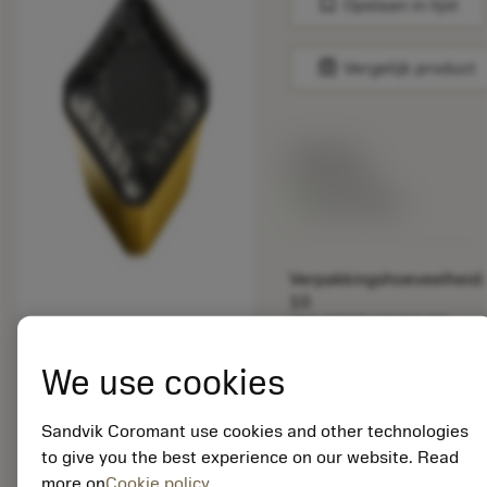
bookmark
Opslaan in lijst
balance
Vergelijk product
Lijstprijs:
33.70 EUR
Beschikbaar
Verpakkingshoeveelheid:
10
ISO: SEKR 12 04 AZ-
WM 4240
We use cookies
Materiaal-ID:
5725824
EAN: 10621144
Sandvik Coromant use cookies and other technologies
ANSI: CNMM 644-HR
to give you the best experience on our website. Read
235
more on
Cookie policy