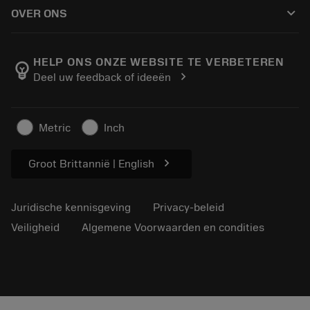
Hoe te kopen
Handleidingen en tutorials
Tailor Made
keyboard_arrow_down
OVER ONS
Bestelling
Rekenmachines en apps
Over Sandvik Coromant
Retour
Catalogi en handboeken
Manufacturing wellness
Volg uw bestelling
HELP ONS ONZE WEBSITE TE VERBETEREN
emoji_objects
chevron_right
Deel uw feedback of ideeën
Loopbaan
Vraag een offerte aan
Duurzaam ondernemen
Artikelen
Metric
Inch
Voor de pers
chevron_right
Groot Brittannië | English
Juridische kennisgeving
Privacy-beleid
Veiligheid
Algemene Voorwaarden en condities