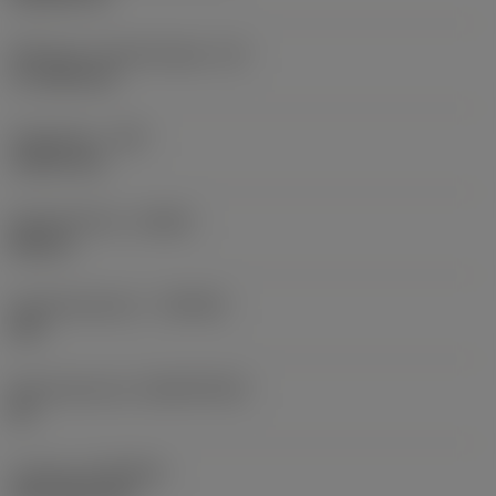
Effectieve snijkantlengte
(LE)
17,7439 mm
Hoekradius
(RE)
1,5875 mm
Spoedrichting
(HAND)
Neutral
Hardmetaalsoort
(GRADE)
235
Basismateriaal
(SUBSTRATE)
HC
Coating
(COATING)