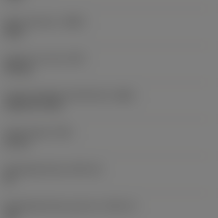
Body materiaal
(BMC)
Staal
Gewicht van item
(WT)
0,05 kg
Hoofd wisselplaat identificatie
(MIID)
CCMT 09 T3 08
Totale lengte
(OAL)
26 mm
Wisselplaatzitting
(SSC_M)
09
Wisselplaatzitting code inch
(SSC_N)
3/8