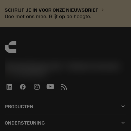
chevron_right
SCHRIJF JE IN VOOR ONZE NIEUWSBRIEF
Doe met ons mee. Blijf op de hoogte.
Sandvik Benelux B.V. - Division Coromant
phone
+31108080280
keyboard_arrow_down
PRODUCTEN
Tous les outils
keyboard_arrow_down
ONDERSTEUNING
Kaikki ohjelmistot