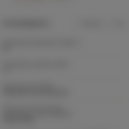
Productgegevens
Metrisch
Inch
Gereedschap snijkanthoek
(KAPR_1)
93 °
Gereedschap instelhoek
(PSIR)
-3 °
Opspantype code
(MTP)
clamp with screw through hole
Deel2 van snij-item interface-
aanduidingen
(CUTINT_MASTER)
CCMT 09T308