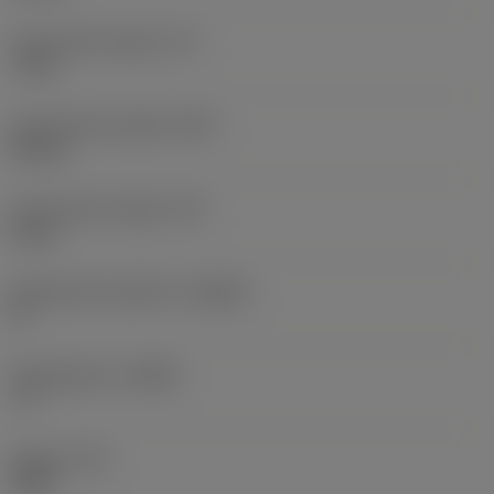
Functionele lengte
(LF)
7 mm
Functionele breedte
(WF)
30 mm
Functionele hoogte
(HF)
0 mm
Spaanhoek loodrecht
(GAMO)
0 °
Hellingshoek
(LAMS)
-3 °
Koppel
(TQ)
3 Nm