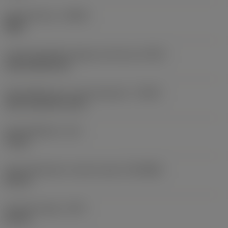
Spoedrichting
(HAND)
Right
Code koelmiddel uitgang-uitvoering
(CXSC)
axial inclined exit
Koelmiddelinvoer uitvoeringscode
(CNSC)
axial concentric entry
Koelmiddeldruk
(CP)
70 bar
Aansluitdiameter machine zijde
(DCONMS)
20 mm
Uitsteek lengte
(LPR)
22 mm