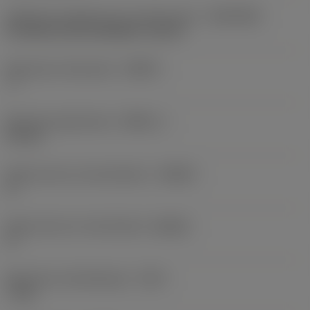
Adaptieve koppeling aan machine kant
(ADINTMS)
SL head (screw mounted) -size 20
Maximale infreeshoek
(RMPX)
7 °
Minimale gatdiameter
(DMIN_1)
41 mm
Body hoek aan werkstukkant
(BAWS)
0 °
Body hoek aan machinekant
(BAMS)
0 °
Maximale uitsteeklengte
(OHX)
7 mm