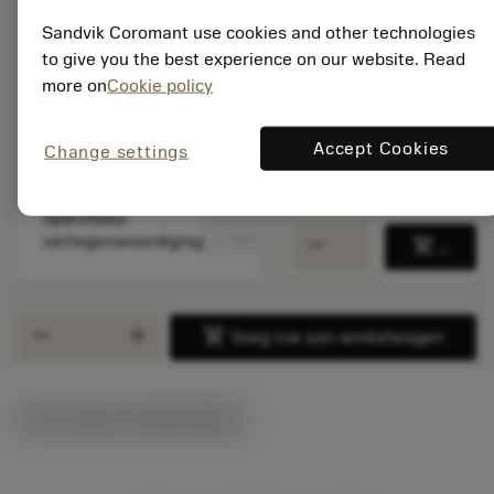
ISO: SL-SCUCR-20-
Sandvik Coromant use cookies and other technologies
09-20XA
to give you the best experience on our website. Read
Materiaal-ID:
8665146
more on
Cookie policy
EAN:
7323228405406
Accept Cookies
Change settings
ANSI: SL-SCUCR-20-
09-20XA
Specifieke
deployed_code
Toon 3D model
remove
add
vertegenwoordiging
shopping_cart
Voeg t
remove
add
shopping_cart
Voeg toe aan winkelwagen
Technische illustraties