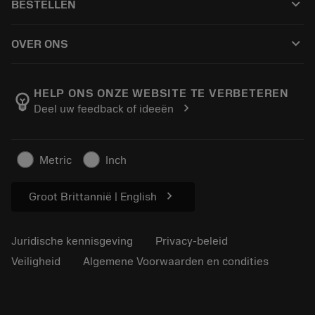
keyboard_arrow_down
BESTELLEN
Distributeurs en specialisten
Revisie
Hoe te kopen
Handleidingen en tutorials
Tailor Made
keyboard_arrow_down
OVER ONS
Bestelling
Rekenmachines en apps
Over Sandvik Coromant
Retour
Catalogi en handboeken
Manufacturing wellness
Volg uw bestelling
HELP ONS ONZE WEBSITE TE VERBETEREN
emoji_objects
chevron_right
Deel uw feedback of ideeën
Loopbaan
Vraag een offerte aan
Duurzaam ondernemen
Artikelen
Metric
Inch
Voor de pers
chevron_right
Groot Brittannië | English
Juridische kennisgeving
Privacy-beleid
Veiligheid
Algemene Voorwaarden en condities