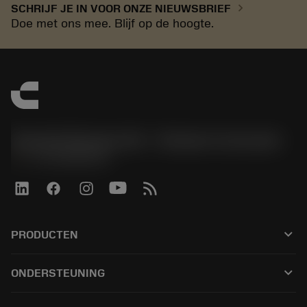
chevron_right
SCHRIJF JE IN VOOR ONZE NIEUWSBRIEF
Doe met ons mee. Blijf op de hoogte.
Sandvik Benelux B.V. - Division Coromant
phone
+31108080280
keyboard_arrow_down
PRODUCTEN
Alle tools
keyboard_arrow_down
ONDERSTEUNING
Alle software
Klantenservice
Recycling