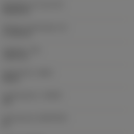
Wisselplaat vorm code
(SC)
Rhombic 80
Effectieve snijkantlengte
(LE)
17,7439 mm
Hoekradius
(RE)
1,5875 mm
Spoedrichting
(HAND)
Neutral
Hardmetaalsoort
(GRADE)
235
Basismateriaal
(SUBSTRATE)
HC