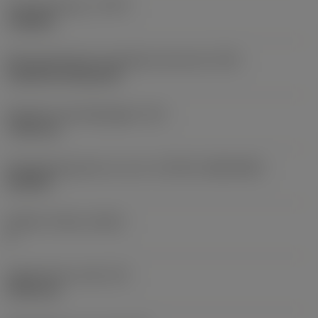
Type bewerking
(CTPT)
roughing
Montagestijlcode wisselplaat (metrisch)
(IFS)
Cylindrical fixing hole
Diameter bevestigingsgat
(D1)
7,925 mm
Wisselplaatgrootte en vorm
(CUTINT_SIZESHAPE)
CN1906
Snijkant telling
(CEDC)
2
Ingeschreven cirkel
(IC)
19,05 mm