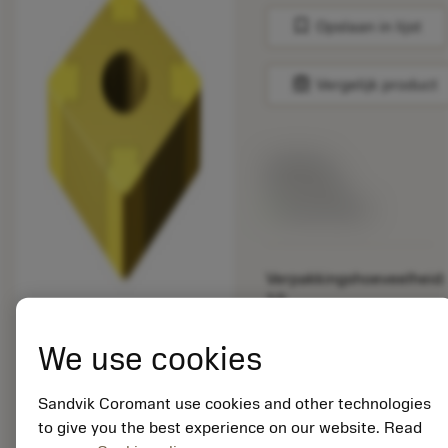
bookmark
Opslaan in lijst
balance
Vergelijk product
Lijstprijs:
33.70 EUR
Beschikbaar
Verpakkingshoeveelheid:
10
ISO:
SNGA120412S01030A
We use cookies
7015
Materiaal-ID:
Sandvik Coromant use cookies and other technologies
5725824
to give you the best experience on our website. Read
EAN: 10621144