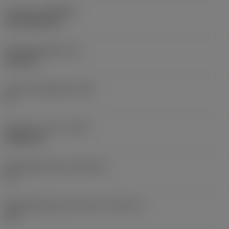
Coating
(COATING)
CVD TiCN+TiN
Wisselplaatdikte
(S)
6,35 mm
Hoofd vrijloophoek
(AN)
0 °
Gewicht van item
(WT)
0,0262 kg
Wisselplaatzitting
(SSC_M)
19
Wisselplaatzitting code inch
(SSC_N)
3/4