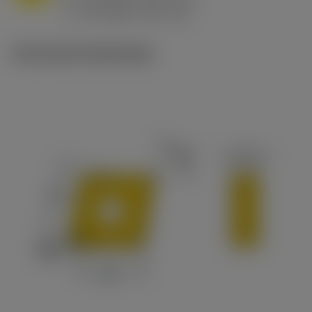
ex
v
65 m/min (90 - 50)
c
Technische illustraties