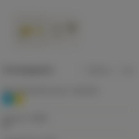
Productgegevens
Metrisch
Inch
Materiaalklassificatie niveau 1
(TMC1ISO)
P
M
Geometrie
(CBMD)
HR