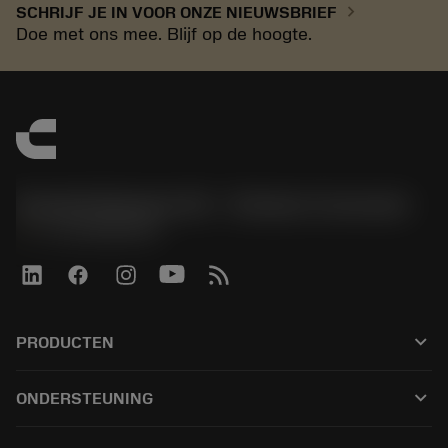
chevron_right
SCHRIJF JE IN VOOR ONZE NIEUWSBRIEF
Doe met ons mee. Blijf op de hoogte.
Sandvik Benelux B.V. - Division Coromant
phone
+31108080280
keyboard_arrow_down
PRODUCTEN
Alle tools
keyboard_arrow_down
ONDERSTEUNING
Alle software
Klantenservice
Recycling