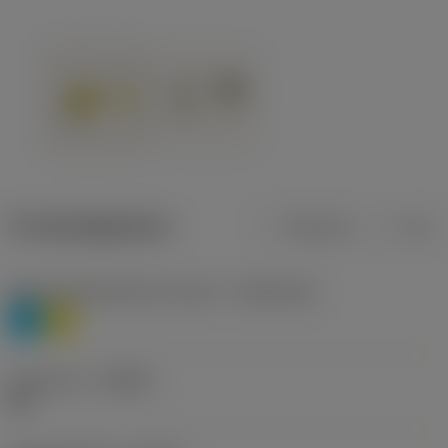
Productgegevens
Metrisch
Inch
Materiaalklassificatie niveau 1
(TMC1ISO)
P
M
Geometrie
(CBMD)
HR