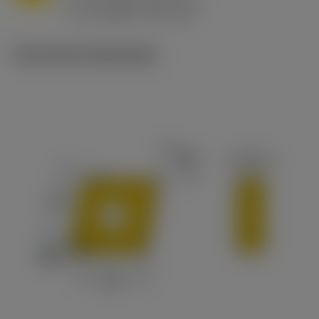
ex
v
65 m/min (90 - 50)
c
Technische illustraties