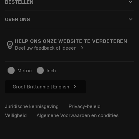
keyboard_arrow_down
BESTELLEN
Distributeurs en specialisten
Revisie
Hoe te kopen
Handleidingen en tutorials
Tailor Made
keyboard_arrow_down
OVER ONS
Bestelling
Rekenmachines en apps
Over Sandvik Coromant
Retour
Catalogi en handboeken
Manufacturing wellness
Volg uw bestelling
HELP ONS ONZE WEBSITE TE VERBETEREN
emoji_objects
chevron_right
Deel uw feedback of ideeën
Loopbaan
Vraag een offerte aan
Duurzaam ondernemen
Artikelen
Metric
Inch
Voor de pers
chevron_right
Groot Brittannië | English
Juridische kennisgeving
Privacy-beleid
Veiligheid
Algemene Voorwaarden en condities