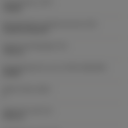
Type bewerking
(CTPT)
roughing
Montagestijlcode wisselplaat (metrisch)
(IFS)
Cylindrical fixing hole
Diameter bevestigingsgat
(D1)
7,925 mm
Wisselplaatgrootte en vorm
(CUTINT_SIZESHAPE)
CN1906
Snijkant telling
(CEDC)
2
Ingeschreven cirkel
(IC)
19,05 mm