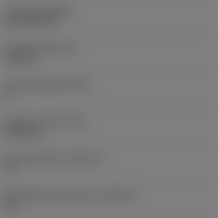
Coating
(COATING)
CVD TiCN+TiN
Wisselplaatdikte
(S)
6,35 mm
Hoofd vrijloophoek
(AN)
0 °
Gewicht van item
(WT)
0,0262 kg
Wisselplaatzitting
(SSC_M)
19
Wisselplaatzitting code inch
(SSC_N)
3/4