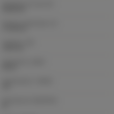
Wisselplaat vorm code
(SC)
Rhombic 80
Effectieve snijkantlengte
(LE)
17,7439 mm
Hoekradius
(RE)
1,5875 mm
Spoedrichting
(HAND)
Neutral
Hardmetaalsoort
(GRADE)
235
Basismateriaal
(SUBSTRATE)
HC