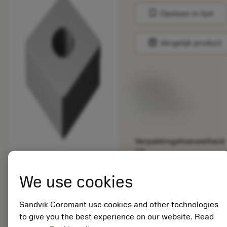
bookmark
Opslaan in lijst
balance
Vergelijk product
Lijstprijs:
33.70 EUR
Beschikbaar
Verpakkingshoeveelheid:
10
ISO:
SNGA120412T02520
We use cookies
6190
Materiaal-ID:
Sandvik Coromant use cookies and other technologies
5725824
to give you the best experience on our website. Read
EAN: 10621144