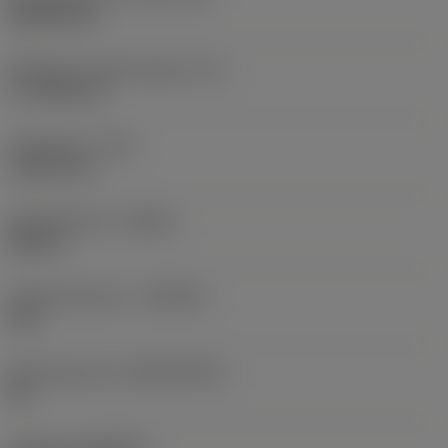
Rhombic 80
Effectieve snijkantlengte
(LE)
17,7439 mm
Hoekradius
(RE)
1,5875 mm
Spoedrichting
(HAND)
Neutral
Hardmetaalsoort
(GRADE)
235
Basismateriaal
(SUBSTRATE)
HC