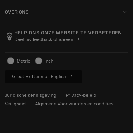
Hoe te kopen
Handleidingen en tutorials
Tailor Made
keyboard_arrow_down
OVER ONS
Bestelling
Rekenmachines en apps
Over Sandvik Coromant
Retour
Catalogi en handboeken
Manufacturing wellness
Volg uw bestelling
HELP ONS ONZE WEBSITE TE VERBETEREN
emoji_objects
chevron_right
Deel uw feedback of ideeën
Loopbaan
Vraag een offerte aan
Duurzaam ondernemen
Artikelen
Metric
Inch
Voor de pers
chevron_right
Groot Brittannië | English
Juridische kennisgeving
Privacy-beleid
Veiligheid
Algemene Voorwaarden en condities