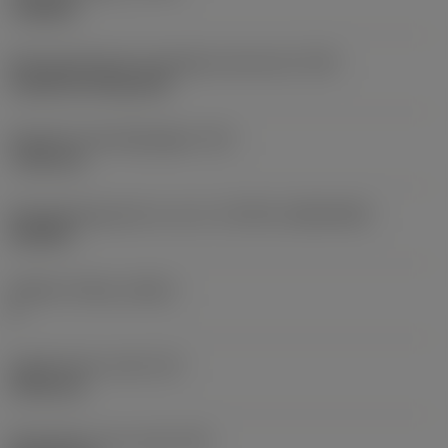
roughing
Montagestijlcode wisselplaat (metrisch)
(IFS)
Cylindrical fixing hole
Diameter bevestigingsgat
(D1)
7,925 mm
Wisselplaatgrootte en vorm
(CUTINT_SIZESHAPE)
CN1906
Snijkant telling
(CEDC)
2
Ingeschreven cirkel
(IC)
19,05 mm
Wisselplaat vorm code
(SC)