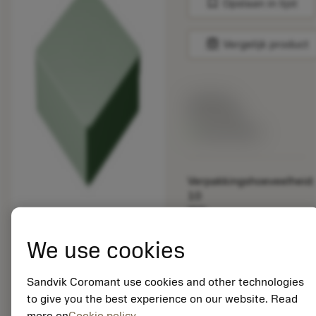
bookmark
Opslaan in lijst
balance
Vergelijk product
Lijstprijs:
33.70 EUR
Beschikbaar
Verpakkingshoeveelheid:
10
ISO:
SNGN190724T01020
675
We use cookies
Materiaal-ID:
5725824
Sandvik Coromant use cookies and other technologies
EAN: 10621144
to give you the best experience on our website. Read
ANSI: CNMM 644-HR