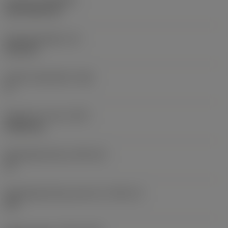
Coating
(COATING)
CVD TiCN+TiN
Wisselplaatdikte
(S)
6,35 mm
Hoofd vrijloophoek
(AN)
0 °
Gewicht van item
(WT)
0,0262 kg
Wisselplaatzitting
(SSC_M)
19
Wisselplaatzitting code inch
(SSC_N)
3/4