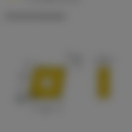
c
Technische illustraties