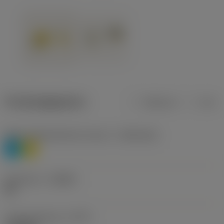
Productgegevens
Metrisch
Inch
Materiaalklassificatie niveau 1
(TMC1ISO)
P
M
Geometrie
(CBMD)
HR
Type bewerking
(CTPT)