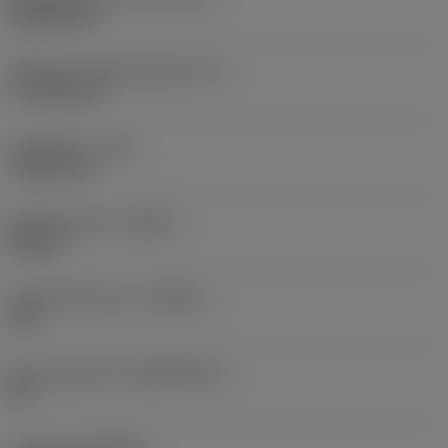
Rhombic 80
Effectieve snijkantlengte
(LE)
17,7439 mm
Hoekradius
(RE)
1,5875 mm
Spoedrichting
(HAND)
Neutral
Hardmetaalsoort
(GRADE)
235
Basismateriaal
(SUBSTRATE)
HC