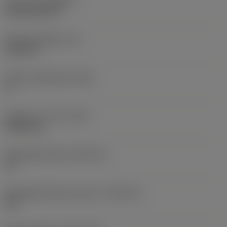
Coating
(COATING)
CVD TiCN+TiN
Wisselplaatdikte
(S)
6,35 mm
Hoofd vrijloophoek
(AN)
0 °
Gewicht van item
(WT)
0,0262 kg
Wisselplaatzitting
(SSC_M)
19
Wisselplaatzitting code inch
(SSC_N)
3/4