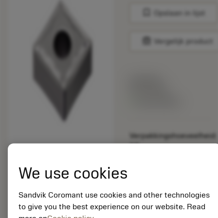
bookmark
Opslaan in lijst
balance
Vergelijk product
Lijstprijs:
33.70 EUR
Beschikbaar
Verpakkingshoeveelheid:
10
ISO: SNMG 09 03 08-
MF 5015
We use cookies
Materiaal-ID:
5725824
Sandvik Coromant use cookies and other technologies
EAN: 10621144
to give you the best experience on our website. Read
ANSI: CNMM 644-HR