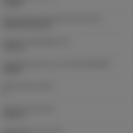
roughing
Montagestijlcode wisselplaat (metrisch)
(IFS)
Cylindrical fixing hole
Diameter bevestigingsgat
(D1)
7,925 mm
Wisselplaatgrootte en vorm
(CUTINT_SIZESHAPE)
CN1906
Snijkant telling
(CEDC)
2
Ingeschreven cirkel
(IC)
19,05 mm
Wisselplaat vorm code
(SC)