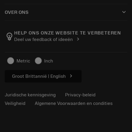
Hoe te kopen
Handleidingen en tutorials
Tailor Made
keyboard_arrow_down
OVER ONS
Bestelling
Rekenmachines en apps
Over Sandvik Coromant
Retour
Catalogi en handboeken
Manufacturing wellness
Volg uw bestelling
HELP ONS ONZE WEBSITE TE VERBETEREN
emoji_objects
chevron_right
Deel uw feedback of ideeën
Loopbaan
Vraag een offerte aan
Duurzaam ondernemen
Artikelen
Metric
Inch
Voor de pers
chevron_right
Groot Brittannië | English
Juridische kennisgeving
Privacy-beleid
Veiligheid
Algemene Voorwaarden en condities