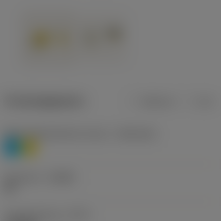
Productgegevens
Metrisch
Inch
Materiaalklassificatie niveau 1
(TMC1ISO)
P
M
Geometrie
(CBMD)
HR
Type bewerking
(CTPT)