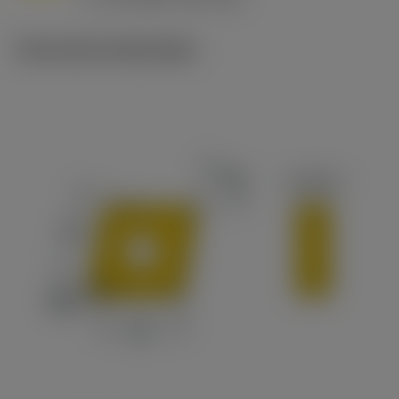
c
Technische illustraties