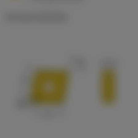
c
Technische illustraties