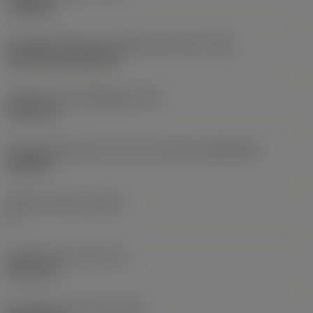
roughing
Montagestijlcode wisselplaat (metrisch)
(IFS)
Cylindrical fixing hole
Diameter bevestigingsgat
(D1)
7,925 mm
Wisselplaatgrootte en vorm
(CUTINT_SIZESHAPE)
CN1906
Snijkant telling
(CEDC)
2
Ingeschreven cirkel
(IC)
19,05 mm
Wisselplaat vorm code
(SC)