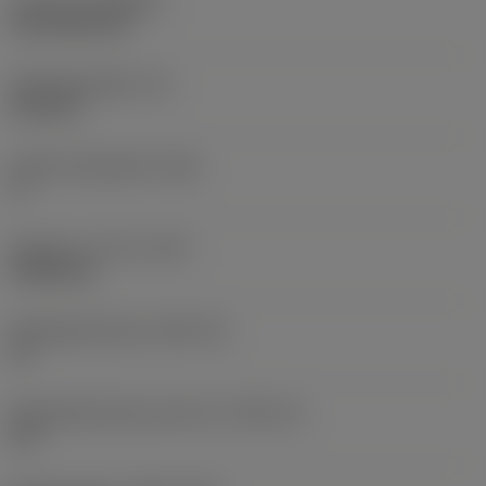
Coating
(COATING)
CVD TiCN+TiN
Wisselplaatdikte
(S)
6,35 mm
Hoofd vrijloophoek
(AN)
0 °
Gewicht van item
(WT)
0,0262 kg
Wisselplaatzitting
(SSC_M)
19
Wisselplaatzitting code inch
(SSC_N)
3/4