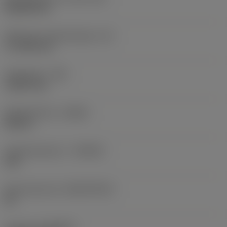
Rhombic 80
Effectieve snijkantlengte
(LE)
17,7439 mm
Hoekradius
(RE)
1,5875 mm
Spoedrichting
(HAND)
Neutral
Hardmetaalsoort
(GRADE)
235
Basismateriaal
(SUBSTRATE)
HC