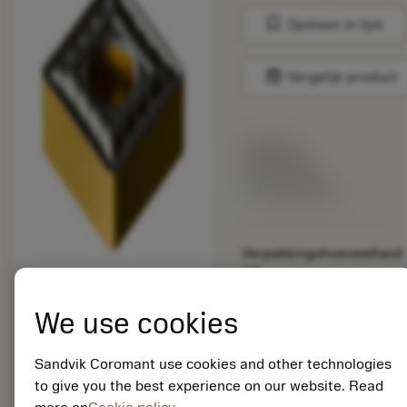
bookmark
Opslaan in lijst
balance
Vergelijk product
Lijstprijs:
33.70 EUR
Beschikbaar
Verpakkingshoeveelheid:
10
ISO: SNMG 09 03 08-
QM 4335
We use cookies
Materiaal-ID:
5725824
Sandvik Coromant use cookies and other technologies
EAN: 10621144
to give you the best experience on our website. Read
ANSI: CNMM 644-HR