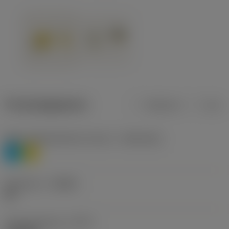
Productgegevens
Metrisch
Inch
Materiaalklassificatie niveau 1
(TMC1ISO)
P
M
Geometrie
(CBMD)
HR
Type bewerking
(CTPT)