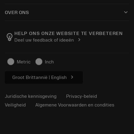
Hoe te kopen
Handleidingen en tutorials
Tailor Made
keyboard_arrow_down
OVER ONS
Bestelling
Rekenmachines en apps
Over Sandvik Coromant
Retour
Catalogi en handboeken
Manufacturing wellness
Volg uw bestelling
HELP ONS ONZE WEBSITE TE VERBETEREN
emoji_objects
chevron_right
Deel uw feedback of ideeën
Loopbaan
Vraag een offerte aan
Duurzaam ondernemen
Artikelen
Metric
Inch
Voor de pers
chevron_right
Groot Brittannië | English
Juridische kennisgeving
Privacy-beleid
Veiligheid
Algemene Voorwaarden en condities