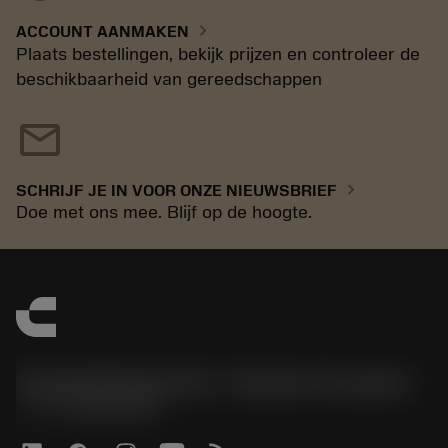
chevron_right
ACCOUNT AANMAKEN
Plaats bestellingen, bekijk prijzen en controleer de
beschikbaarheid van gereedschappen
mail
chevron_right
SCHRIJF JE IN VOOR ONZE NIEUWSBRIEF
Doe met ons mee. Blijf op de hoogte.
Sandvik Benelux B.V. - Division Coromant
phone
+31108080280