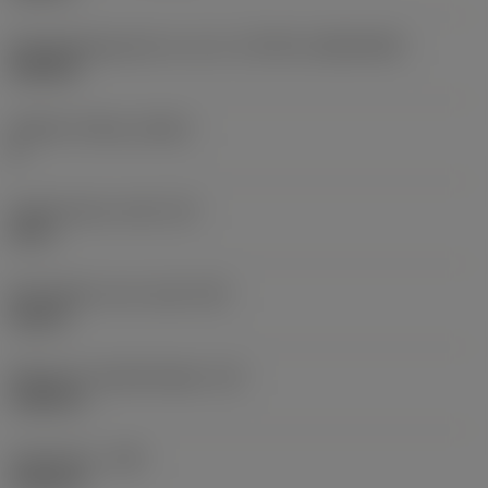
Wisselplaatgrootte en vorm
(CUTINT_SIZESHAPE)
SN1204
Snijkant telling
(CEDC)
8
Ingeschreven cirkel
(IC)
0,5 in
Wisselplaat vorm code
(SC)
Square
Effectieve snijkantlengte
(LE)
0,4843 in
Hoekradius
(RE)
0,0156 in