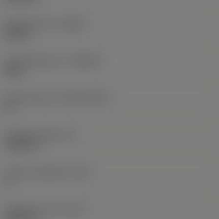
Spoedrichting
(HAND)
Neutral
Hardmetaalsoort
(GRADE)
5015
Basismateriaal
(SUBSTRATE)
HT
Wisselplaatdikte
(S)
0,1875 in
Hoofd vrijloophoek
(AN)
0 °
Gewicht van item
(WT)