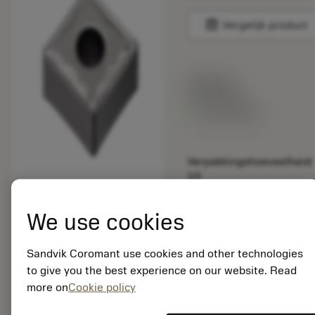
balance
Vergelijk product
Lijstprijs:
15.30 EUR
Beschikbaar
Verpakkingshoeveelheid:
10
ISO: SNMG 12 04 04-
MF 5015
We use cookies
Materiaal-ID:
5750267
Sandvik Coromant use cookies and other technologies
EAN: 10752685
to give you the best experience on our website. Read
ANSI: SNMG 431-MF
5015
more on
Cookie policy
Generieke