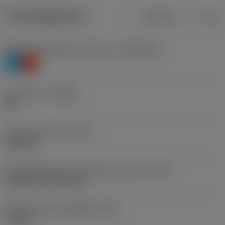
Productgegevens
Metrisch
Inch
Materiaalklassificatie niveau 1
(TMC1ISO)
P
K
Geometrie
(CBMD)
MF
Type bewerking
(CTPT)
finishing
Montagestijlcode wisselplaat (metrisch)
(IFS)
Cylindrical fixing hole
Diameter bevestigingsgat
(D1)
0,203 in