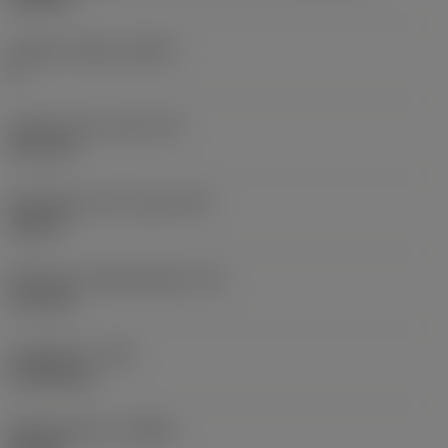
Snijkant telling
(CEDC)
8
Ingeschreven cirkel
(IC)
12,7 mm
Wisselplaat vorm code
(SC)
Square
Effectieve snijkantlengte
(LE)
11,9 mm
Hoekradius
(RE)
0,7938 mm
Spoedrichting
(HAND)