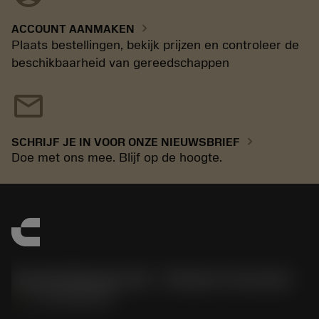
chevron_right
ACCOUNT AANMAKEN
Plaats bestellingen, bekijk prijzen en controleer de
beschikbaarheid van gereedschappen
mail
chevron_right
SCHRIJF JE IN VOOR ONZE NIEUWSBRIEF
Doe met ons mee. Blijf op de hoogte.
Sandvik Benelux B.V. - Division Coromant
phone
+31108080280