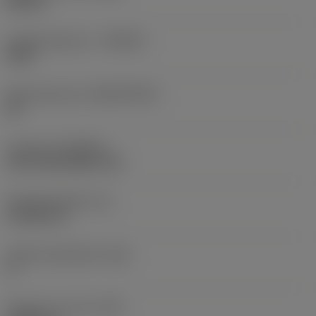
Neutral
Hardmetaalsoort
(GRADE)
2220
Basismateriaal
(SUBSTRATE)
HC
Coating
(COATING)
CVD TiCN+Al2O3+TiN
Wisselplaatdikte
(S)
4,7625 mm
Hoofd vrijloophoek
(AN)
0 °
Gewicht van item
(WT)