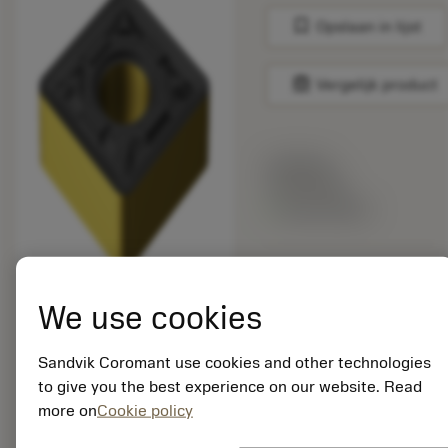
bookmark
Opslaan in lijst
balance
Vergelijk product
Lijstprijs:
16.60 EUR
Beschikbaar
Verpakkingshoeveelheid:
10
We use cookies
ISO: SNMG 12 04 08-
MR 2220
Sandvik Coromant use cookies and other technologies
Materiaal-ID:
to give you the best experience on our website. Read
7231415
more on
Cookie policy
EAN:
7323221714154