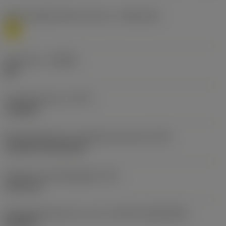
Materiaalklassificatie niveau 1
(TMC1ISO)
M
Geometrie
(CBMD)
MR
Type bewerking
(CTPT)
roughing
Montagestijlcode wisselplaat (metrisch)
(IFS)
Cylindrical fixing hole
Diameter bevestigingsgat
(D1)
5,156 mm
Wisselplaatgrootte en vorm
(CUTINT_SIZESHAPE)
SN1204