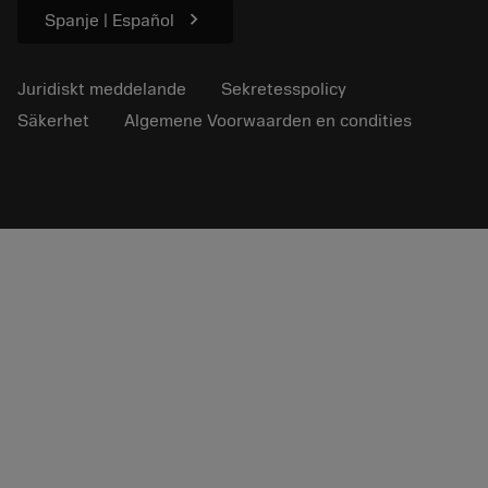
chevron_right
Spanje | Español
Juridiskt meddelande
Sekretesspolicy
Säkerhet
Algemene Voorwaarden en condities