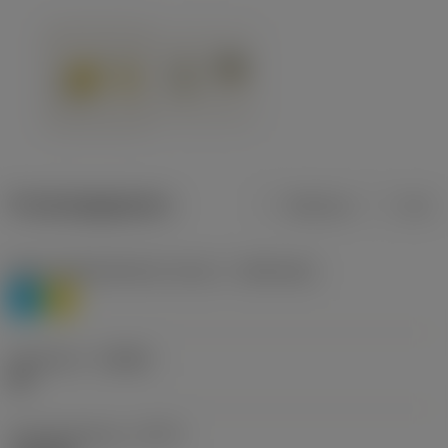
Productgegevens
Metrisch
Inch
Materiaalklassificatie niveau 1
(TMC1ISO)
P
M
Geometrie
(CBMD)
HR
Type bewerking
(CTPT)