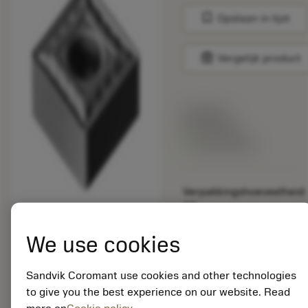
bookmark
Opslaan in lijst
balance
Vergelijk product
Lijstprijs:
33.70 EUR
Beschikbaar
Verpakkingshoeveelheid:
10
ISO: SNMG 12 04 08-
QM 5015
We use cookies
Materiaal-ID:
5725824
Sandvik Coromant use cookies and other technologies
EAN: 10621144
to give you the best experience on our website. Read
ANSI: CNMM 644-HR