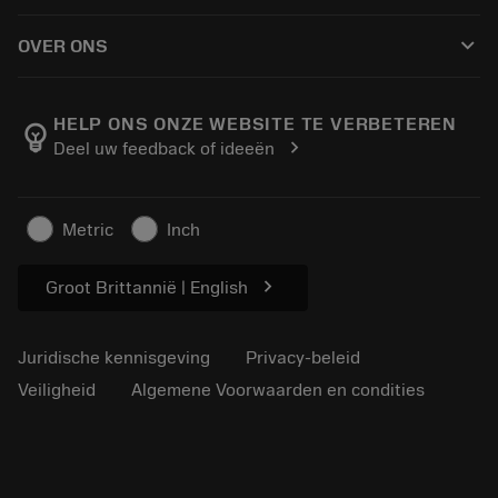
Hoe te kopen
Handleidingen en tutorials
Tailor Made
keyboard_arrow_down
OVER ONS
Bestelling
Rekenmachines en apps
Over Sandvik Coromant
Retour
Catalogi en handboeken
Manufacturing wellness
Volg uw bestelling
HELP ONS ONZE WEBSITE TE VERBETEREN
emoji_objects
chevron_right
Deel uw feedback of ideeën
Loopbaan
Vraag een offerte aan
Duurzaam ondernemen
Artikelen
Metric
Inch
Voor de pers
chevron_right
Groot Brittannië | English
Juridische kennisgeving
Privacy-beleid
Veiligheid
Algemene Voorwaarden en condities