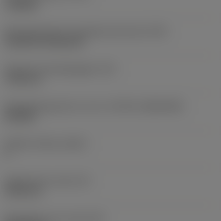
roughing
Montagestijlcode wisselplaat (metrisch)
(IFS)
Cylindrical fixing hole
Diameter bevestigingsgat
(D1)
7,925 mm
Wisselplaatgrootte en vorm
(CUTINT_SIZESHAPE)
CN1906
Snijkant telling
(CEDC)
2
Ingeschreven cirkel
(IC)
19,05 mm
Wisselplaat vorm code
(SC)