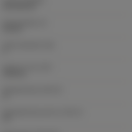
Coating
(COATING)
CVD TiCN+TiN
Wisselplaatdikte
(S)
6,35 mm
Hoofd vrijloophoek
(AN)
0 °
Gewicht van item
(WT)
0,0262 kg
Wisselplaatzitting
(SSC_M)
19
Wisselplaatzitting code inch
(SSC_N)
3/4