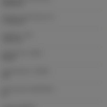
Rhombic 80
Effectieve snijkantlengte
(LE)
17,7439 mm
Hoekradius
(RE)
1,5875 mm
Spoedrichting
(HAND)
Neutral
Hardmetaalsoort
(GRADE)
235
Basismateriaal
(SUBSTRATE)
HC