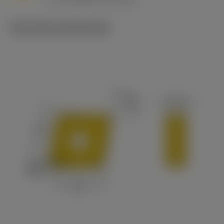
c
Technische illustraties