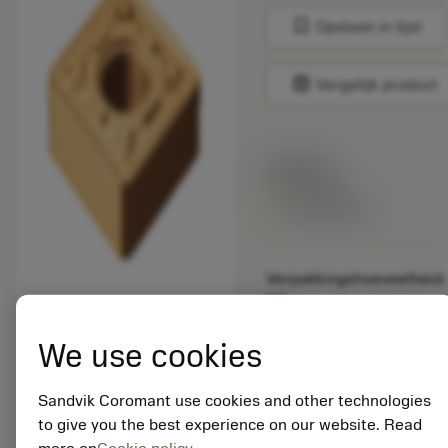
bookmark
Opslaan in lijst
balance
Vergelijk product
Lijstprijs:
33.70 EUR
Beschikbaar
Verpakkingshoeveelheid:
10
ISO: SNMG 12 04 12-
MRR 1115
We use cookies
Materiaal-ID:
5725824
Sandvik Coromant use cookies and other technologies
EAN: 10621144
to give you the best experience on our website. Read
ANSI: CNMM 644-HR