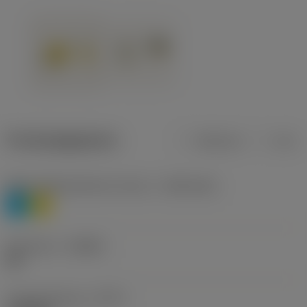
Productgegevens
Metrisch
Inch
Materiaalklassificatie niveau 1
(TMC1ISO)
P
M
Geometrie
(CBMD)
HR
Type bewerking
(CTPT)