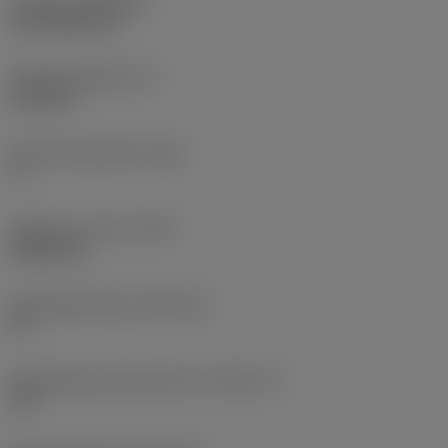
Coating
(COATING)
CVD TiCN+TiN
Wisselplaatdikte
(S)
6,35 mm
Hoofd vrijloophoek
(AN)
0 °
Gewicht van item
(WT)
0,0262 kg
Wisselplaatzitting
(SSC_M)
19
Wisselplaatzitting code inch
(SSC_N)
3/4