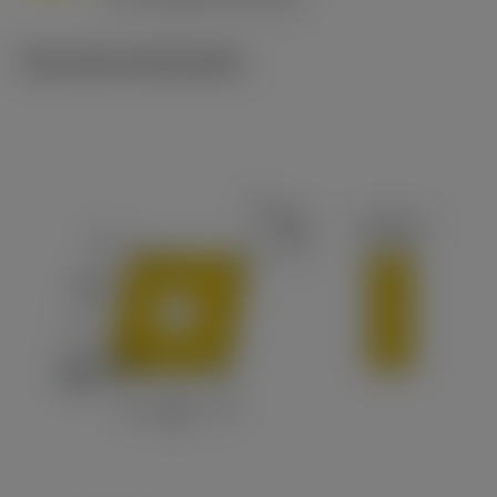
c
Technische illustraties