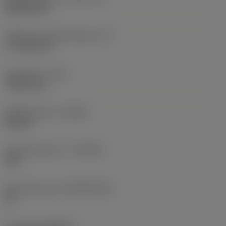
Rhombic 80
Effectieve snijkantlengte
(LE)
17,7439 mm
Hoekradius
(RE)
1,5875 mm
Spoedrichting
(HAND)
Neutral
Hardmetaalsoort
(GRADE)
235
Basismateriaal
(SUBSTRATE)
HC