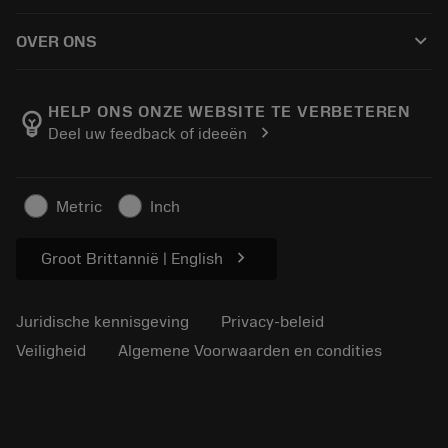
Hoe te kopen
Handleidingen en tutorials
Tailor Made
keyboard_arrow_down
OVER ONS
Bestelling
Rekenmachines en apps
Over Sandvik Coromant
Retour
Catalogi en handboeken
Manufacturing wellness
Volg uw bestelling
HELP ONS ONZE WEBSITE TE VERBETEREN
emoji_objects
chevron_right
Deel uw feedback of ideeën
Loopbaan
Vraag een offerte aan
Duurzaam ondernemen
Artikelen
Metric
Inch
Voor de pers
chevron_right
Groot Brittannië | English
Juridische kennisgeving
Privacy-beleid
Veiligheid
Algemene Voorwaarden en condities