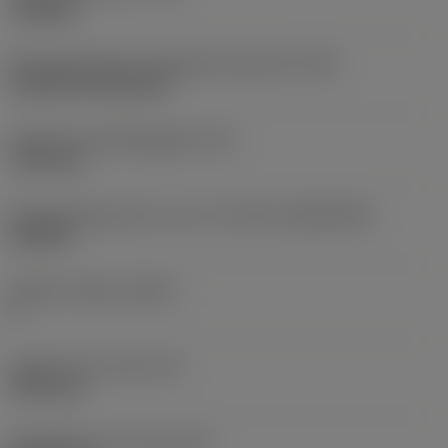
roughing
Montagestijlcode wisselplaat (metrisch)
(IFS)
Cylindrical fixing hole
Diameter bevestigingsgat
(D1)
7,925 mm
Wisselplaatgrootte en vorm
(CUTINT_SIZESHAPE)
CN1906
Snijkant telling
(CEDC)
2
Ingeschreven cirkel
(IC)
19,05 mm
Wisselplaat vorm code
(SC)