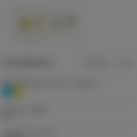
Productgegevens
Metrisch
Inch
Materiaalklassificatie niveau 1
(TMC1ISO)
P
M
Geometrie
(CBMD)
HR
Type bewerking
(CTPT)