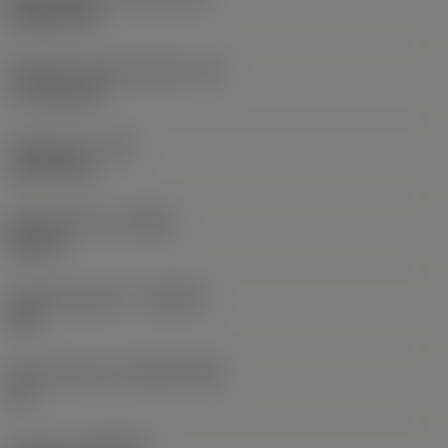
Rhombic 80
Effectieve snijkantlengte
(LE)
17,7439 mm
Hoekradius
(RE)
1,5875 mm
Spoedrichting
(HAND)
Neutral
Hardmetaalsoort
(GRADE)
235
Basismateriaal
(SUBSTRATE)
HC