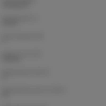
Coating
(COATING)
CVD TiCN+TiN
Wisselplaatdikte
(S)
6,35 mm
Hoofd vrijloophoek
(AN)
0 °
Gewicht van item
(WT)
0,0262 kg
Wisselplaatzitting
(SSC_M)
19
Wisselplaatzitting code inch
(SSC_N)
3/4