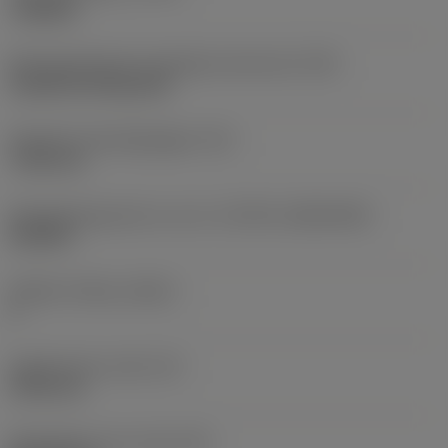
roughing
Montagestijlcode wisselplaat (metrisch)
(IFS)
Cylindrical fixing hole
Diameter bevestigingsgat
(D1)
7,925 mm
Wisselplaatgrootte en vorm
(CUTINT_SIZESHAPE)
CN1906
Snijkant telling
(CEDC)
2
Ingeschreven cirkel
(IC)
19,05 mm
Wisselplaat vorm code
(SC)