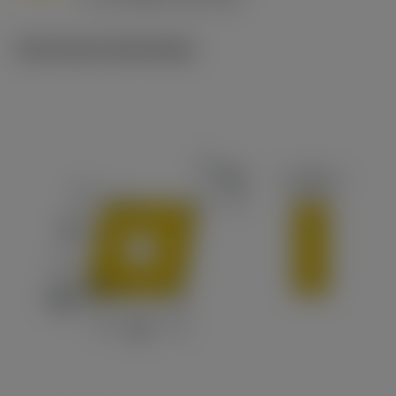
c
Technische illustraties