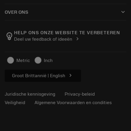
Hoe te kopen
Handleidingen en tutorials
Tailor Made
keyboard_arrow_down
OVER ONS
Bestelling
Rekenmachines en apps
Over Sandvik Coromant
Retour
Catalogi en handboeken
Manufacturing wellness
Volg uw bestelling
HELP ONS ONZE WEBSITE TE VERBETEREN
emoji_objects
chevron_right
Deel uw feedback of ideeën
Loopbaan
Vraag een offerte aan
Duurzaam ondernemen
Artikelen
Metric
Inch
Voor de pers
chevron_right
Groot Brittannië | English
Juridische kennisgeving
Privacy-beleid
Veiligheid
Algemene Voorwaarden en condities