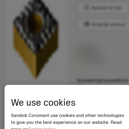
bookmark
Opslaan in lijst
balance
Vergelijk product
Lijstprijs:
33.70 EUR
Beschikbaar
Verpakkingshoeveelheid:
10
ISO: SNMG 12 04 12-
PF 1515
We use cookies
Materiaal-ID:
5725824
Sandvik Coromant use cookies and other technologies
EAN: 10621144
to give you the best experience on our website. Read
ANSI: CNMM 644-HR