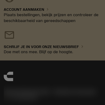
chevron_right
ACCOUNT AANMAKEN
Plaats bestellingen, bekijk prijzen en controleer de
beschikbaarheid van gereedschappen
mail
chevron_right
SCHRIJF JE IN VOOR ONZE NIEUWSBRIEF
Doe met ons mee. Blijf op de hoogte.
Sandvik Benelux B.V. - Division Coromant
phone
+31108080280