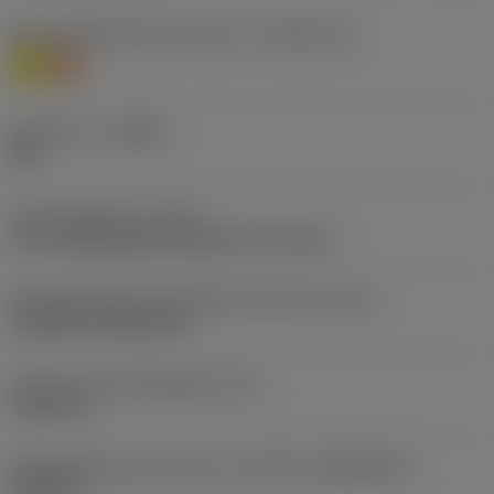
Materiaalklassificatie niveau 1
(TMC1ISO)
M
S
Geometrie
(CBMD)
SM
Type bewerking
(CTPT)
pre-machining with demand on surface
Montagestijlcode wisselplaat (metrisch)
(IFS)
Cylindrical fixing hole
Diameter bevestigingsgat
(D1)
5,156 mm
Wisselplaatgrootte en vorm
(CUTINT_SIZESHAPE)
SN1204