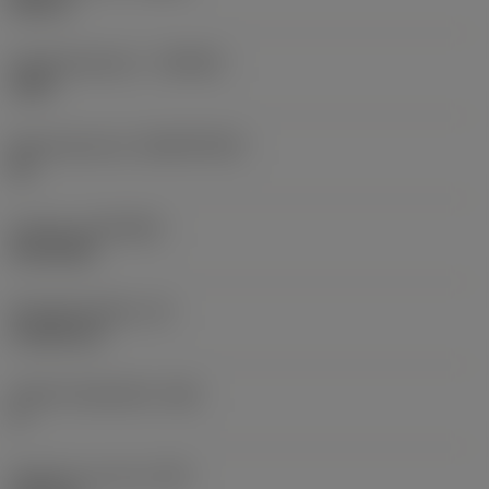
Neutral
Hardmetaalsoort
(GRADE)
1205
Basismateriaal
(SUBSTRATE)
HC
Coating
(COATING)
PVD AlTiN
Wisselplaatdikte
(S)
4,7625 mm
Hoofd vrijloophoek
(AN)
0 °
Gewicht van item
(WT)