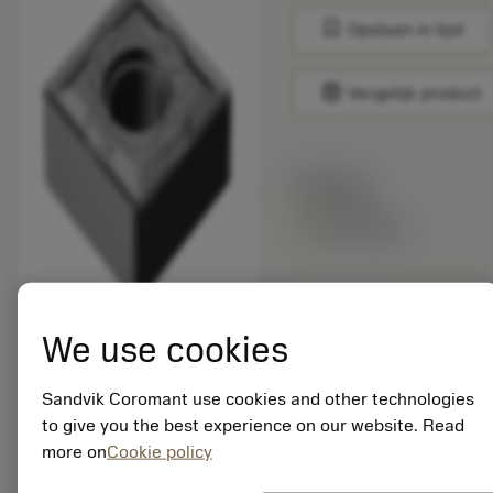
bookmark
Opslaan in lijst
balance
Vergelijk product
Lijstprijs:
17.35 EUR
Beschikbaar
Verpakkingshoeveelheid:
10
We use cookies
ISO: SNMG 12 04 12-
SM 1205
Sandvik Coromant use cookies and other technologies
Materiaal-ID:
to give you the best experience on our website. Read
8432275
more on
Cookie policy
EAN:
7323227514987