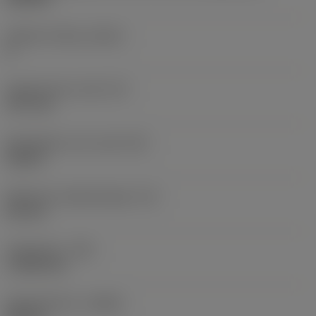
Snijkant telling
(CEDC)
8
Ingeschreven cirkel
(IC)
12,7 mm
Wisselplaat vorm code
(SC)
Square
Effectieve snijkantlengte
(LE)
8,5 mm
Hoekradius
(RE)
1,1906 mm
Spoedrichting
(HAND)