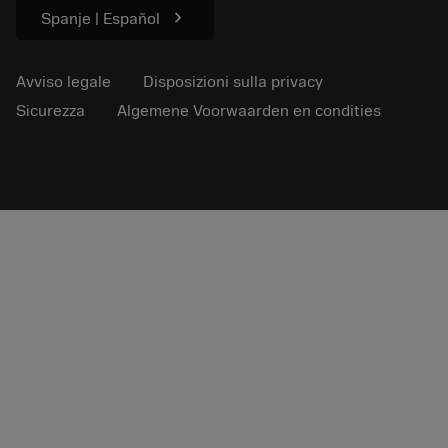
chevron_right
Spanje | Español
Avviso legale
Disposizioni sulla privacy
Sicurezza
Algemene Voorwaarden en condities