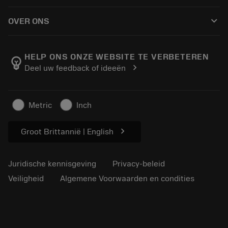
Hoe te kopen
Handleidingen en tutorials
Tailor Made
keyboard_arrow_down
OVER ONS
Bestelling
Rekenmachines en apps
Over Sandvik Coromant
Retour
Catalogi en handboeken
Manufacturing wellness
Volg uw bestelling
HELP ONS ONZE WEBSITE TE VERBETEREN
emoji_objects
chevron_right
Deel uw feedback of ideeën
Loopbaan
Vraag een offerte aan
Duurzaam ondernemen
Artikelen
Metric
Inch
Voor de pers
chevron_right
Groot Brittannië | English
Juridische kennisgeving
Privacy-beleid
Veiligheid
Algemene Voorwaarden en condities