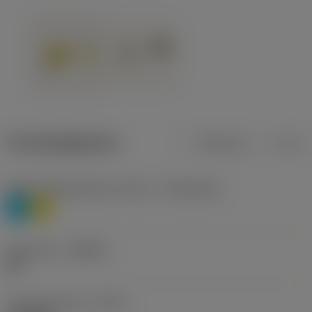
Productgegevens
Metrisch
Inch
Materiaalklassificatie niveau 1
(TMC1ISO)
P
M
Geometrie
(CBMD)
HR
Type bewerking
(CTPT)