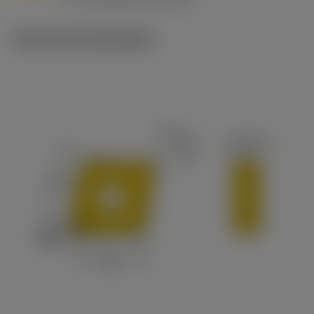
c
Technische illustraties