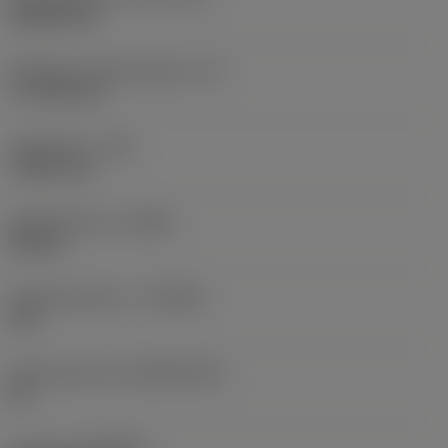
Rhombic 80
Effectieve snijkantlengte
(LE)
17,7439 mm
Hoekradius
(RE)
1,5875 mm
Spoedrichting
(HAND)
Neutral
Hardmetaalsoort
(GRADE)
235
Basismateriaal
(SUBSTRATE)
HC