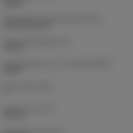
roughing
Montagestijlcode wisselplaat (metrisch)
(IFS)
Cylindrical fixing hole
Diameter bevestigingsgat
(D1)
7,925 mm
Wisselplaatgrootte en vorm
(CUTINT_SIZESHAPE)
CN1906
Snijkant telling
(CEDC)
2
Ingeschreven cirkel
(IC)
19,05 mm
Wisselplaat vorm code
(SC)