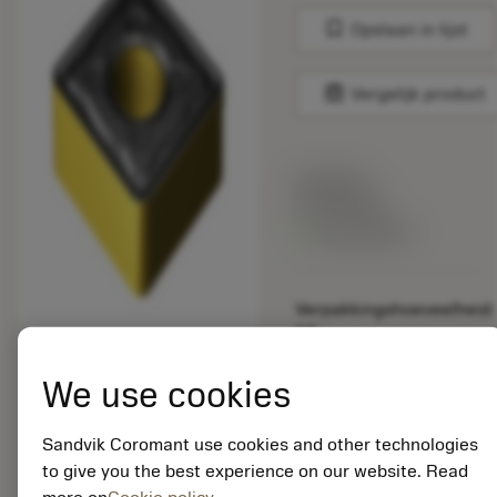
bookmark
Opslaan in lijst
balance
Vergelijk product
Lijstprijs:
33.70 EUR
Beschikbaar
Verpakkingshoeveelheid:
10
ISO: SNMG 12 04 16-
KR 3210
We use cookies
Materiaal-ID:
5725824
Sandvik Coromant use cookies and other technologies
EAN: 10621144
to give you the best experience on our website. Read
ANSI: CNMM 644-HR