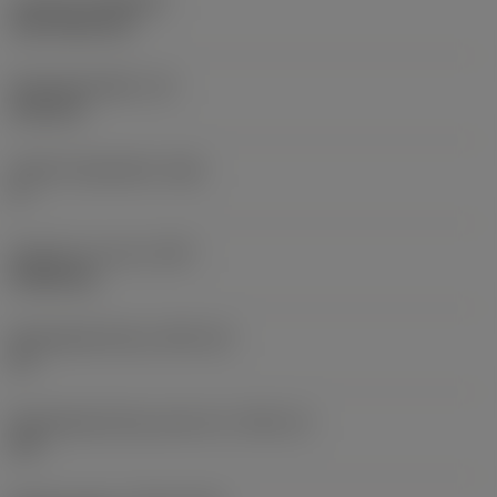
Coating
(COATING)
CVD TiCN+TiN
Wisselplaatdikte
(S)
6,35 mm
Hoofd vrijloophoek
(AN)
0 °
Gewicht van item
(WT)
0,0262 kg
Wisselplaatzitting
(SSC_M)
19
Wisselplaatzitting code inch
(SSC_N)
3/4