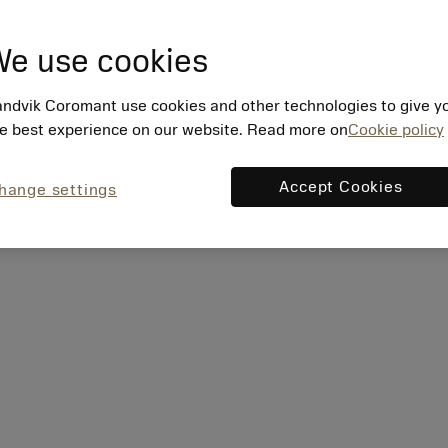
e use cookies
ndvik Coromant use cookies and other technologies to give y
e best experience on our website. Read more on
Cookie policy
Accept Cookies
hange settings