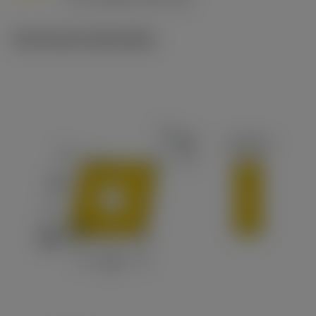
c
Technische illustraties