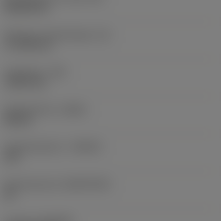
Rhombic 80
Effectieve snijkantlengte
(LE)
17,7439 mm
Hoekradius
(RE)
1,5875 mm
Spoedrichting
(HAND)
Neutral
Hardmetaalsoort
(GRADE)
235
Basismateriaal
(SUBSTRATE)
HC