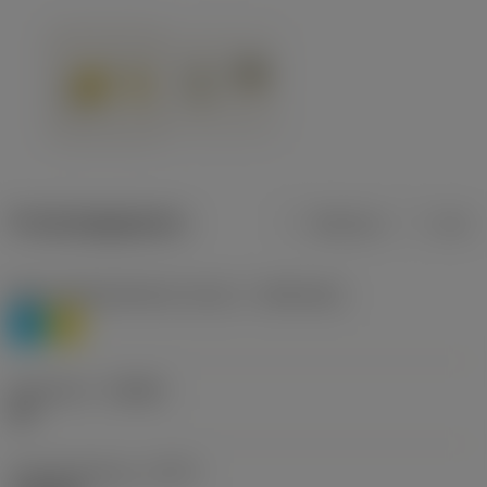
Productgegevens
Metrisch
Inch
Materiaalklassificatie niveau 1
(TMC1ISO)
P
M
Geometrie
(CBMD)
HR
Type bewerking
(CTPT)