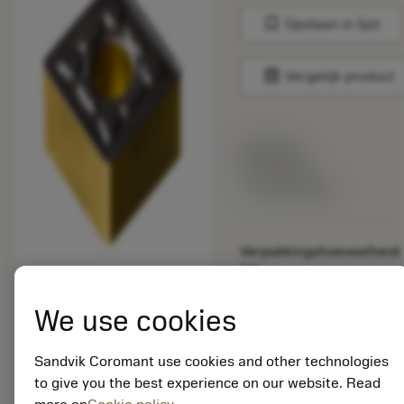
bookmark
Opslaan in lijst
balance
Vergelijk product
Lijstprijs:
33.70 EUR
Beschikbaar
Verpakkingshoeveelheid:
10
ISO: SNMG 19 06 16-
HM 4415
We use cookies
Materiaal-ID:
5725824
Sandvik Coromant use cookies and other technologies
EAN: 10621144
to give you the best experience on our website. Read
ANSI: CNMM 644-HR