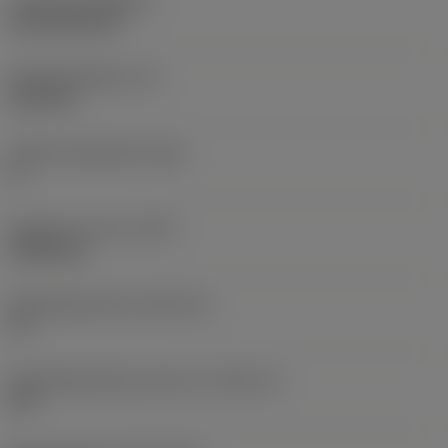
Coating
(COATING)
CVD TiCN+TiN
Wisselplaatdikte
(S)
6,35 mm
Hoofd vrijloophoek
(AN)
0 °
Gewicht van item
(WT)
0,0262 kg
Wisselplaatzitting
(SSC_M)
19
Wisselplaatzitting code inch
(SSC_N)
3/4