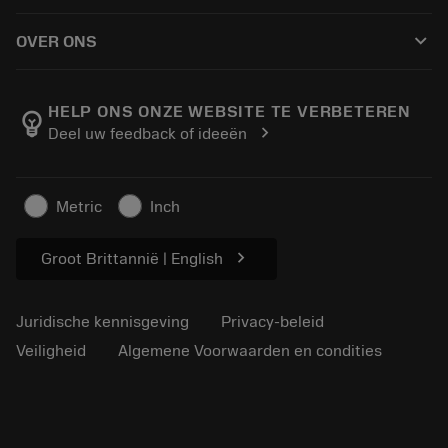
Hoe te kopen
Handleidingen en tutorials
Tailor Made
keyboard_arrow_down
OVER ONS
Bestelling
Rekenmachines en apps
Over Sandvik Coromant
Retour
Catalogi en handboeken
Manufacturing wellness
Volg uw bestelling
HELP ONS ONZE WEBSITE TE VERBETEREN
emoji_objects
chevron_right
Deel uw feedback of ideeën
Loopbaan
Vraag een offerte aan
Duurzaam ondernemen
Artikelen
Metric
Inch
Voor de pers
chevron_right
Groot Brittannië | English
Juridische kennisgeving
Privacy-beleid
Veiligheid
Algemene Voorwaarden en condities