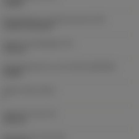
roughing
Montagestijlcode wisselplaat (metrisch)
(IFS)
Cylindrical fixing hole
Diameter bevestigingsgat
(D1)
7,925 mm
Wisselplaatgrootte en vorm
(CUTINT_SIZESHAPE)
CN1906
Snijkant telling
(CEDC)
2
Ingeschreven cirkel
(IC)
19,05 mm
Wisselplaat vorm code
(SC)